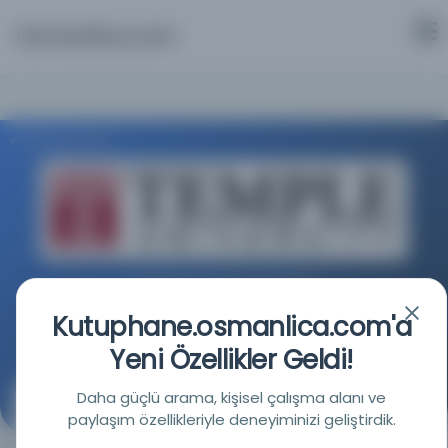
Osmanlica.com
Aramaya Dön
Temple Üniversitesi Kütüphaneleri
Kutuphane.osmanlica.com'a
Kaynağa git
Yeni Özellikler Geldi!
Daha güçlü arama, kişisel çalışma alanı ve
Küçük Asya Selçukluları Tarihi.
paylaşım özellikleriyle deneyiminizi geliştirdik.