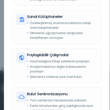
KAYIT NUMARASI
991031593139703811
TARIH
1952
Sanal Kütüphaneler
Özelleştirilmiş arama kurallarına sahip
NOTLAR
Bayan'ın faksı. Modern Türkçe tercümesi ile.
özel kütüphaneler.
Filtrelerle uğraşmadan doğrudan
KAYNAKÇA
Bibliography of the editor's works: pages 79-80.
hedeflenen sonuçlar.
KATALOG KAYIT ID
991031593139703811
Paylaşılabilir Çalışmalar
LC SINIFLAMASI
DR481 .A6x
Hazırladığınız Kitap Listelerini paylaşın.
Araştırmalarınızı diğer kullanıcılarla
paylaşın.
İsterseniz sadece size özel tutun.
Bulut Senkronizasyonu
Tüm verileriniz hesabınızda saklanır.
Farklı cihazlardan giriş yaptığınızda aynı