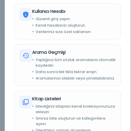
YAZAR
Fransa Milli Kütüphanesi, Feridun, Nâfiz Uzluk
Kullanıcı Hesabı
BASIM TARIHI
1952
Güvenli giriş yapın.
Kendi hesabınızı oluşturun.
KONU
1453'e, Selçuklular, Tarih, Türkiye—Tarih—1453'e,
Verileriniz size özel saklansın.
Türkiye
TÜR
Kitap
Arama Geçmişi
DIL
Türkçe
Yaptığınız tüm sözlük aramalarını otomatik
kaydedin.
Daha sonra tek tıkla tekrar erişin.
DIJITAL
Hayır
Aramalarınızı silebilir veya yönetebilirsiniz.
YAZMA
Hayır
SAYFA SAYISI
80
Kitap Listeleri
İstediğiniz kitapları kendi koleksiyonunuza
FIZIKSEL BOYUTLAR
24 cm.
ekleyin.
Sınırsız liste oluşturun ve kategorilere
KÜTÜPHANE
Temple Üniversitesi Kütüphaneleri
ayırın.
Dilediğiniz zaman düzenleyin.