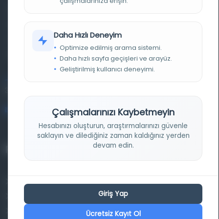
çalışmalarınıza erişin.
Farklı dönem, dil ve coğrafyalara ait tarihî yazma ve
basma eserleri, arşiv belgelerini, süreli yayınları ve görsel
Daha Hızlı Deneyim
materyalleri bir araya getiren kapsamlı bir dijital
Optimize edilmiş arama sistemi.
kütüphane ve meta katalog.
Daha hızlı sayfa geçişleri ve arayüz.
Geliştirilmiş kullanıcı deneyimi.
Entertech Ofis: 322 İstanbul Ün. Avcılar Kampüsü Avcılar,
34320 İstanbul
bilgi@osmanlica.com
Çalışmalarınızı Kaybetmeyin
Hesabınızı oluşturun, araştırmalarınızı güvenle
saklayın ve dilediğiniz zaman kaldığınız yerden
devam edin.
Projelerimiz
Osmanlica.com
Giriş Yap
Aruz ve Hece Ölçüsü
Türkçe Metin Sıklık Analizi
Ücretsiz Kayıt Ol