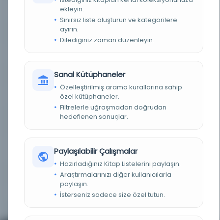
ekleyin.
FIZIKSEL BOYUTLAR
22 cm
Sınırsız liste oluşturun ve kategorilere
ayırın.
KÜTÜPHANE
Lübnan Amerikan Üniversitesi Kütüphanesi
Dilediğiniz zaman düzenleyin.
KAYIT NUMARASI
alma991003086999708791
Sanal Kütüphaneler
LOKASYON
297.8:I1288f
Özelleştirilmiş arama kurallarına sahip
özel kütüphaneler.
TARIH
1966, 1920'den itibaren
Filtrelerle uğraşmadan doğrudan
hedeflenen sonuçlar.
TANIMLAYICI
LC : 78003673, ISBN : 0879914505, OCLC : (OCoLC-
LQU)87753, OCLC : (OCoLC)903283544
TANIMLAYICILAR
LC : 78003673, ISBN : 0879914505, OCLC : (OCoLC-
Paylaşılabilir Çalışmalar
LQU)87753, OCLC : (OCoLC)903283544
Hazırladığınız Kitap Listelerini paylaşın.
Araştırmalarınızı diğer kullanıcılarla
SERI
Columbia University oriental studies ; v. 15
paylaşın.
İsterseniz sadece size özel tutun.
KAYNAK
Library Catalog