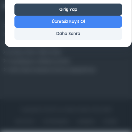
Projelerimiz
Giriş Yap
Ücretsiz Kayıt Ol
Osmanlica.com
Daha Sonra
Aruz ve Hece Ölçüsü
Türkçe Metin Sıklık Analizi
Kazakça Metin Sıklık Analizi
Transkripsiyon Alfabesi Çevirisi
Tarihi Dokümanlarda Görüntü İyileştirilmesi
Copyrights © 2026 Tüm Hakları Saklıdır. Mina ARGE
ANA SAYFA
KÜTÜPHANELER
HAKKINDA
İLETIŞIM