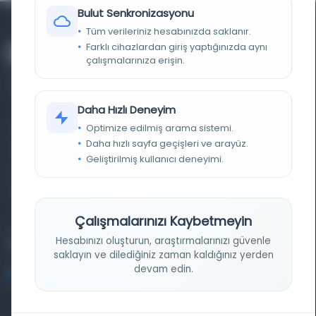
Bulut Senkronizasyonu
Tüm verileriniz hesabınızda saklanır.
Farklı cihazlardan giriş yaptığınızda aynı
çalışmalarınıza erişin.
Daha Hızlı Deneyim
Optimize edilmiş arama sistemi.
Farklı dönem, dil ve coğrafyalara ait tarihî yazma ve
Daha hızlı sayfa geçişleri ve arayüz.
basma eserleri, arşiv belgelerini, süreli yayınları ve görsel
Geliştirilmiş kullanıcı deneyimi.
materyalleri bir araya getiren kapsamlı bir dijital
kütüphane ve meta katalog.
Çalışmalarınızı Kaybetmeyin
Entertech Ofis: 322 İstanbul Ün. Avcılar Kampüsü Avcılar,
Hesabınızı oluşturun, araştırmalarınızı güvenle
34320 İstanbul
saklayın ve dilediğiniz zaman kaldığınız yerden
devam edin.
bilgi@osmanlica.com