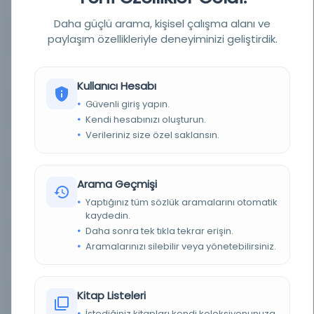
Daha güçlü arama, kişisel çalışma alanı ve
YAZAR
İbn Tahir el-Bağdadi, Abdul Kahr, Dr. 1037., Seeley,
paylaşım özellikleriyle deneyiminizi geliştirdik.
Cat Cumbres, 1889-
BASIM TARIHI
1966, 1920'den itibaren
Kullanıcı Hesabı
Güvenli giriş yapın.
BASIM YERI
New York, NY : AMS Press - New York, NY : AMS
Press
Kendi hesabınızı oluşturun.
Verileriniz size özel saklansın.
KONU
İslam mezhepleri
TÜR
Kitap
Arama Geçmişi
Yaptığınız tüm sözlük aramalarını otomatik
DIL
Arapça
kaydedin.
Daha sonra tek tıkla tekrar erişin.
DIJITAL
Hayır
Aramalarınızı silebilir veya yönetebilirsiniz.
YAZMA
Hayır
Kitap Listeleri
SAYFA SAYISI
224
İstediğiniz kitapları kendi koleksiyonunuza