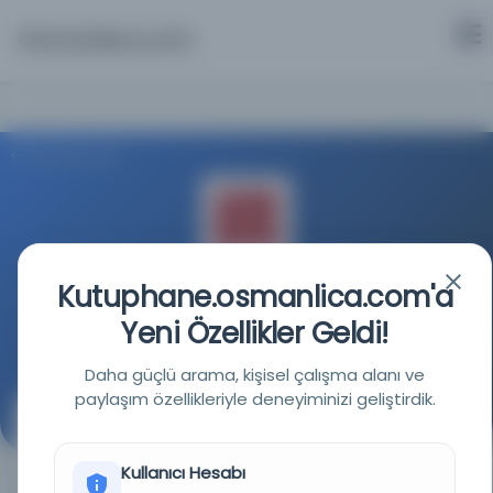
Osmanlica.com
Aramaya Dön
Kutuphane.osmanlica.com'a
CSIC Kütüphanesi ve Arşiv Ağı
Yeni Özellikler Geldi!
Kaynağa git
Daha güçlü arama, kişisel çalışma alanı ve
paylaşım özellikleriyle deneyiminizi geliştirdik.
Berlin Kraliyet Kütüphanesi'ndeki Farsça el
yazmalarının listesi
Kullanıcı Hesabı