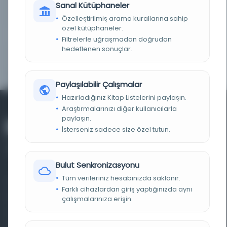
Sanal Kütüphaneler
KAYIT NUMARASI
TN_cdi_bsb_mdz_oai_bdr_oai_bsb_muenchen
_de_all_BDR_BV007336863_48844
Özelleştirilmiş arama kurallarına sahip
özel kütüphaneler.
TARIH
1888
Filtrelerle uğraşmadan doğrudan
hedeflenen sonuçlar.
SERI/TARIHÇE
Die Handschriften-Verzeichnisse der Königlichen
Bibliothek zu Berlin
Paylaşılabilir Çalışmalar
Hazırladığınız Kitap Listelerini paylaşın.
Araştırmalarınızı diğer kullanıcılarla
paylaşın.
İsterseniz sadece size özel tutun.
Bulut Senkronizasyonu
Tüm verileriniz hesabınızda saklanır.
Farklı dönem, dil ve coğrafyalara ait tarihî yazma ve
Farklı cihazlardan giriş yaptığınızda aynı
basma eserleri, arşiv belgelerini, süreli yayınları ve görsel
çalışmalarınıza erişin.
materyalleri bir araya getiren kapsamlı bir dijital