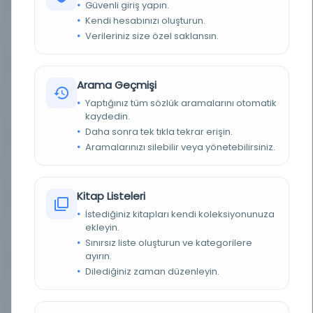
Güvenli giriş yapın.
YAZAR
Pertsch, Wilhelm
Kendi hesabınızı oluşturun.
Verileriniz size özel saklansın.
BASIM TARIHI
1888
BASIM YERI
- Berlin: A. Asher & Co
Arama Geçmişi
KONU
El Yazması, El Yazmaları, Farsça / Kataloglar,
Yaptığınız tüm sözlük aramalarını otomatik
Farsça
kaydedin.
Daha sonra tek tıkla tekrar erişin.
TÜR
Kitap
Aramalarınızı silebilir veya yönetebilirsiniz.
DIL
deu,fas
Kitap Listeleri
DIJITAL
Evet
İstediğiniz kitapları kendi koleksiyonunuza
ekleyin.
YAZMA
Hayır
Sınırsız liste oluşturun ve kategorilere
ayırın.
KÜTÜPHANE
CSIC Kütüphanesi ve Arşiv Ağı
Dilediğiniz zaman düzenleyin.
DEMIRBAŞ NUMARASI
OCLC: 260061191