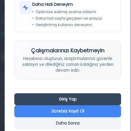
kütüphane ve meta katalog.
Daha Hızlı Deneyim
Optimize edilmiş arama sistemi.
Entertech Ofis: 322 İstanbul Ün. Avcılar Kampüsü Avcılar,
Daha hızlı sayfa geçişleri ve arayüz.
34320 İstanbul
Geliştirilmiş kullanıcı deneyimi.
bilgi@osmanlica.com
Çalışmalarınızı Kaybetmeyin
Projelerimiz
Hesabınızı oluşturun, araştırmalarınızı güvenle
saklayın ve dilediğiniz zaman kaldığınız yerden
devam edin.
Osmanlica.com
Aruz ve Hece Ölçüsü
Türkçe Metin Sıklık Analizi
Giriş Yap
Kazakça Metin Sıklık Analizi
Ücretsiz Kayıt Ol
Transkripsiyon Alfabesi Çevirisi
Tarihi Dokümanlarda Görüntü İyileştirilmesi
Daha Sonra