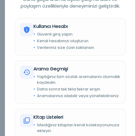
paylaşım özellikleriyle deneyiminizi geliştirdik.
YAZAR
El-Diyar Bekri, Hüseyin bin Muhammed bin El-
Hasan,
YAZAR ORIJINAL
الديار بكري، حسين بن محمد بن الحسن،
Kullanıcı Hesabı
Güvenli giriş yapın.
BASIM YERI
- El-Diyar Bekri, Hüseyin bin Muhammed bin El-
Kendi hesabınızı oluşturun.
Hasan,
Verileriniz size özel saklansın.
KONU
Peygamberin Biyografisi; İslam tarihi
Arama Geçmişi
TÜR
Kitap
Yaptığınız tüm sözlük aramalarını otomatik
kaydedin.
DIL
Arapça
Daha sonra tek tıkla tekrar erişin.
Aramalarınızı silebilir veya yönetebilirsiniz.
DIJITAL
Evet
YAZMA
Evet
Kitap Listeleri
FIZIKSEL BOYUTLAR
2 مجلد في 2 188، 192 ورقة (متعدد الأسطر) ؛
İstediğiniz kitapları kendi koleksiyonunuza
ekleyin.
KÜTÜPHANE
Kral Fahd Ulusal Kütüphanesi