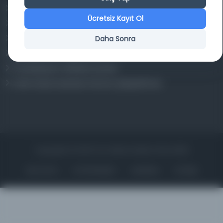
Osmanlica.com
Ücretsiz Kayıt Ol
Aruz ve Hece Ölçüsü
Türkçe Metin Sıklık Analizi
Daha Sonra
Kazakça Metin Sıklık Analizi
Transkripsiyon Alfabesi Çevirisi
Tarihi Dokümanlarda Görüntü İyileştirilmesi
Copyrights © 2026 Tüm Hakları Saklıdır. Mina ARGE
ANA SAYFA
KÜTÜPHANELER
HAKKINDA
İLETIŞIM