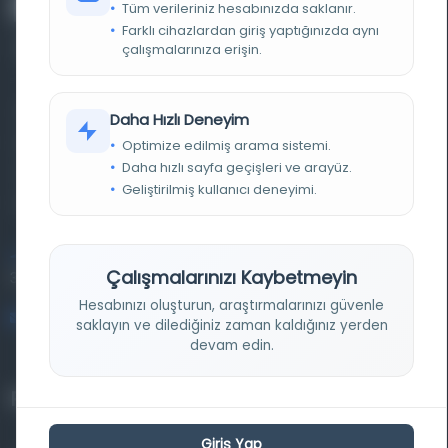
Tüm verileriniz hesabınızda saklanır.
Farklı cihazlardan giriş yaptığınızda aynı
çalışmalarınıza erişin.
Farklı dönem, dil ve coğrafyalara ait tarihî yazma ve
Daha Hızlı Deneyim
basma eserleri, arşiv belgelerini, süreli yayınları ve görsel
Optimize edilmiş arama sistemi.
Daha hızlı sayfa geçişleri ve arayüz.
materyalleri bir araya getiren kapsamlı bir dijital
Geliştirilmiş kullanıcı deneyimi.
kütüphane ve meta katalog.
Entertech Ofis: 322 İstanbul Ün. Avcılar Kampüsü Avcılar,
Çalışmalarınızı Kaybetmeyin
34320 İstanbul
Hesabınızı oluşturun, araştırmalarınızı güvenle
bilgi@osmanlica.com
saklayın ve dilediğiniz zaman kaldığınız yerden
devam edin.
Projelerimiz
Giriş Yap