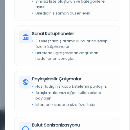
Sınırsız liste oluşturun ve kategorilere
ayırın.
Dilediğiniz zaman düzenleyin.
KAYIT NUMARASI
e1a9398f-577c-6743-7dce-eb80f7d15b2c
LOKASYON
Kral Suud Üniversitesi
Sanal Kütüphaneler
NOTLAR
İlk cildin kenarlarında nem izleri ve küçük
Özelleştirilmiş arama kurallarına sahip
delikler bulunan iyi bir kopya. Bazı dipnotlarda
yorum ve eklemeler bulunmaktadır.
özel kütüphaneler.
Filtrelerle uğraşmadan doğrudan
hedeflenen sonuçlar.
METIN BAŞI (İNCIPIT)
بعد البسملة الحمد لله الذي نور نبيه قبل كل الأوايل ... إلخ.;
YAZI TIPI
خط نسخ حسن.
Paylaşılabilir Çalışmalar
METIN SONU (EXPLICIT)
الموطن الثامن في وقائع السنة الثامنة من الهجرة، في
Hazırladığınız Kitap Listelerini paylaşın.
إبتداء الوفود ووفاة زينب، حيث ينتهي بقوله : وفي المنتقى
ماتت في أول هذه السنة وقد مر في السنة الخامسة
Araştırmalarınızı diğer kullanıcılarla
والعشرين من مولده في ذكر أولاده.
paylaşın.
İsterseniz sadece size özel tutun.
Bulut Senkronizasyonu