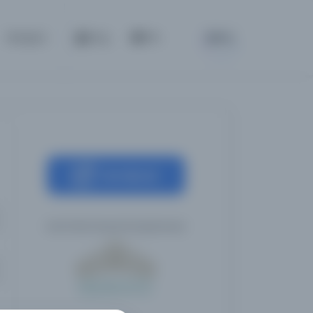
BETA
İletişim
Giriş
TR
Kaynağa git
Kral Fahd Ulusal Kütüphanesi