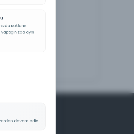
nu
nızda saklanır.
ş yaptığınızda aynı
z yerden devam edin.