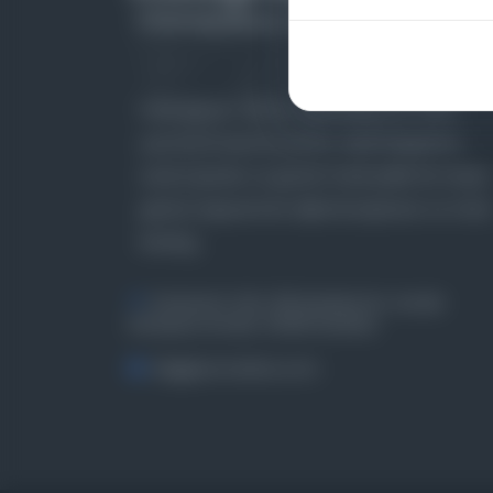
Farklı dönem, dil ve coğrafyalara ait tarihî
yazma ve basma eserleri, arşiv belgelerini,
süreli yayınları ve görsel materyalleri bir araya
getiren kapsamlı bir dijital kütüphane ve meta
katalog.
Entertech Ofis: 322 İstanbul Ün. Avcılar
Kampüsü Avcılar, 34320 İstanbul
bilgi@osmanlica.com