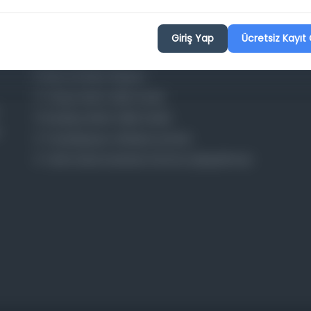
Giriş Yap
Ücretsiz Kayıt 
Osmanlica.com
Aruz ve Hece Ölçüsü
Türkçe Metin Sıklık Analizi
Kazakça Metin Sıklık Analizi
Transkripsiyon Alfabesi Çevirisi
Tarihi Dokümanlarda Görüntü İyileştirilmesi