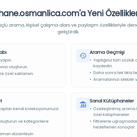
Muhammed Mümin, Sebzwari
ane.osmanlica.com'a Yeni Özellikler
lü arama, kişisel çalışma alanı ve paylaşım özellikleriyle den
geliştirdik.
abı
Arama Geçmişi
 yapın.
Yaptığınız tüm sözlük
kaydedin.
nızı oluşturun.
Daha sonra tek tıkla te
ize özel saklansın.
254 ورقة 25 سطر ، المقاس الداخلي 24,3x16 سم
Aramalarınızı silebilir 
esi
i
Sanal Kütüphaneler
46-0400acf1912b
kitapları kendi koleksiyonunuza
Özelleştirilmiş arama 
özel kütüphaneler.
e oluşturun ve kategorilere
Filtrelerle uğraşmad
slami Araştırmalar Merkezi
hedeflenen sonuçlar.
zaman düzenleyin.
Dış boyut 24,3 x 16 cm'dir. Nüsha, kitabın bir parçasıdır ve