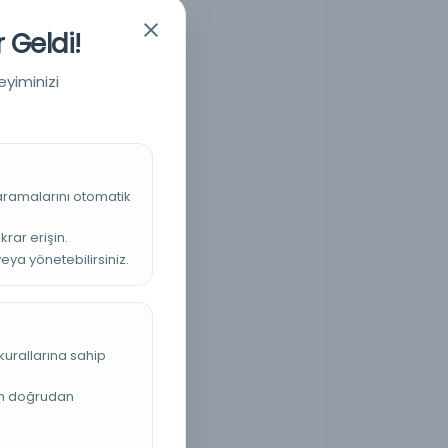
 Geldi!
eyiminizi
 aramalarını otomatik
krar erişin.
veya yönetebilirsiniz.
kurallarına sahip
an doğrudan