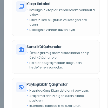
Kitap Listeleri
FIZIKSEL BOYUTLAR
عدد الأوراق : 4 ق. ؛ عدد الأسطر : 23 س. ؛ المقاس : 20.5
İstediğiniz kitapları kendi koleksiyonunuza
× 15 سم.
ekleyin.
Sınırsız liste oluşturun ve kategorilere
KÜTÜPHANE
Kral Fahd Ulusal Kütüphanesi
ayırın.
Dilediğiniz zaman düzenleyin.
KAYIT NUMARASI
13e15183-03e6-4761-8a49-e089bcead5f7
LOKASYON
Kral Abdülaziz Halk Kütüphanesi
Sanal Kütüphaneler
Özelleştirilmiş arama kurallarına sahip
TARIH
AH 11. / 16m. takdirle
özel kütüphaneler.
Filtrelerle uğraşmadan doğrudan
NOTLAR
Koleksiyonda yer alan iyi bir nüsha (68a-70b),
hedeflenen sonuçlar.
başlıklar ve semboller kırmızı renktedir,
kenarlarda birçok yorum ve açıklama vardır,
öğütülmüş yiyecekler içerir ve yapraklar
dağınıktır.
Paylaşılabilir Çalışmalar
METIN BAŞI (İNCIPIT)
إذا أريد استخراج تقويم الشمس في 1 و 7 و 7 من الشهور
Hazırladığınız Kitap Listelerini paylaşın.
فالضابطة فيه أن يحصل أولاً مركز محرم سنة ذلك الشهر ...
Araştırmalarınızı diğer kullanıcılarla
paylaşın.
YAZI TIPI
تعليق حسن
İsterseniz sadece size özel tutun.