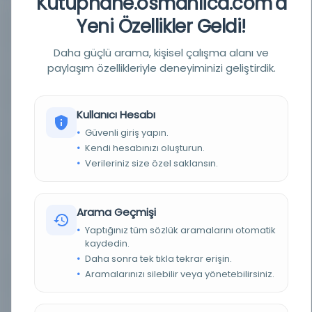
Kutuphane.osmanlica.com'a
Yeni Özellikler Geldi!
YAZAR
O bilmiyordu
Daha güçlü arama, kişisel çalışma alanı ve
YAZAR ORIJINAL
لم يعرف
paylaşım özellikleriyle deneyiminizi geliştirdik.
BASIM TARIHI
AH 11. / 16m. takdirle
Kullanıcı Hesabı
BASIM YERI
- O bilmiyordu
Güvenli giriş yapın.
Kendi hesabınızı oluşturun.
KONU
Astronomi
Verileriniz size özel saklansın.
TÜR
Kitap
Arama Geçmişi
DIL
Arapça
Yaptığınız tüm sözlük aramalarını otomatik
kaydedin.
DIJITAL
Evet
Daha sonra tek tıkla tekrar erişin.
Aramalarınızı silebilir veya yönetebilirsiniz.
YAZMA
Evet
SAYFA SAYISI
4