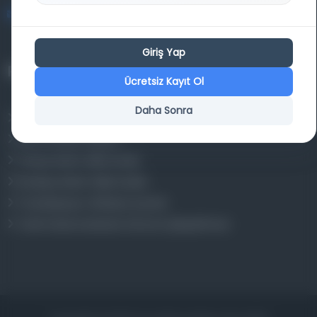
bilgi@osmanlica.com
Giriş Yap
Projelerimiz
Ücretsiz Kayıt Ol
Daha Sonra
Osmanlica.com
Aruz ve Hece Ölçüsü
Türkçe Metin Sıklık Analizi
Kazakça Metin Sıklık Analizi
Transkripsiyon Alfabesi Çevirisi
Tarihi Dokümanlarda Görüntü İyileştirilmesi