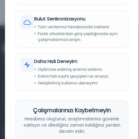
METIN SONU (EXPLICIT)
ثم انظر في الخسوف الجزئي إلى أصابع الجرم حتى تعلم
قدر المخسوف من الجرم.
Bulut Senkronizasyonu
Tüm verileriniz hesabınızda saklanır.
Farklı cihazlardan giriş yaptığınızda aynı
çalışmalarınıza erişin.
Daha Hızlı Deneyim
Optimize edilmiş arama sistemi.
Daha hızlı sayfa geçişleri ve arayüz.
Farklı dönem, dil ve coğrafyalara ait tarihî yazma ve
Geliştirilmiş kullanıcı deneyimi.
basma eserleri, arşiv belgelerini, süreli yayınları ve görsel
materyalleri bir araya getiren kapsamlı bir dijital
Çalışmalarınızı Kaybetmeyin
kütüphane ve meta katalog.
Hesabınızı oluşturun, araştırmalarınızı güvenle
saklayın ve dilediğiniz zaman kaldığınız yerden
Entertech Ofis: 322 İstanbul Ün. Avcılar Kampüsü Avcılar,
devam edin.
34320 İstanbul