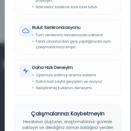
paylaşın.
İsterseniz sadece size özel tutun.
YAZI TIPI
نسخ
METIN SONU (EXPLICIT)
باب من فضائل أصحاب الشجرة أهل بيعة الرضوان رضي
الله عنهم ... باب من فضائل أبي موسى وأبي عامر الأشعري
Bulut Senkronizasyonu
رضي الله عنهما في الحديث الأول .
Tüm verileriniz hesabınızda saklanır.
Farklı cihazlardan giriş yaptığınızda aynı
çalışmalarınıza erişin.
Daha Hızlı Deneyim
Optimize edilmiş arama sistemi.
Daha hızlı sayfa geçişleri ve arayüz.
Geliştirilmiş kullanıcı deneyimi.
Farklı dönem, dil ve coğrafyalara ait tarihî yazma ve
basma eserleri, arşiv belgelerini, süreli yayınları ve görsel
Çalışmalarınızı Kaybetmeyin
materyalleri bir araya getiren kapsamlı bir dijital
Hesabınızı oluşturun, araştırmalarınızı güvenle
kütüphane ve meta katalog.
saklayın ve dilediğiniz zaman kaldığınız yerden