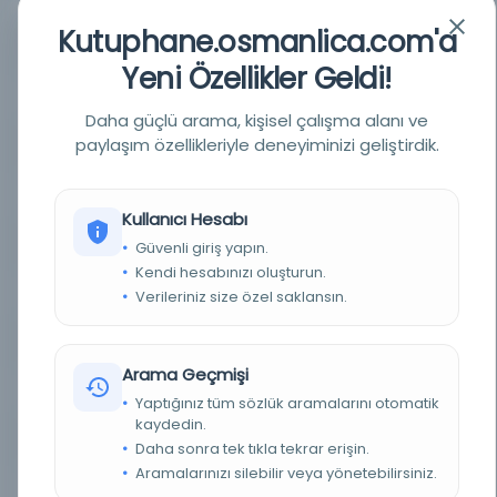
Kutuphane.osmanlica.com'a
YAZAR
Al-Nawawi, Yahya bin Sharaf bin Mari, d. 676 H.
Yeni Özellikler Geldi!
YAZAR ORIJINAL
النووي، يحيى بن شرف بن مري، ت هـ
Daha güçlü arama, kişisel çalışma alanı ve
paylaşım özellikleriyle deneyiminizi geliştirdik.
BASIM TARIHI
S. 9 H. / 15m. takdirle
BASIM YERI
- Al-Nawawi, Yahya bin Sharaf bin Mari, d. 676 H.
Kullanıcı Hesabı
KONU
Hadis ve ilimleri
Güvenli giriş yapın.
Kendi hesabınızı oluşturun.
TÜR
Kitap
Verileriniz size özel saklansın.
DIL
Arapça
Arama Geçmişi
DIJITAL
Evet
Yaptığınız tüm sözlük aramalarını otomatik
kaydedin.
YAZMA
Evet
Daha sonra tek tıkla tekrar erişin.
Aramalarınızı silebilir veya yönetebilirsiniz.
SAYFA SAYISI
28