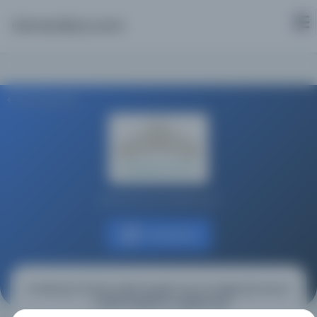
Osmanlica.com
Aramaya Dön
Kral Fahd Ulusal Kütüphanesi
Kaynağa git
Al-Minhaj fi Sharh Sahih Muslim bin Al-Hajjaj (bir kısmı)
- Sahih Muslim'in açıklaması
(المنهاج في شرح صحيح مسلم بن الحجاج قطعة منه شرح صحيح مسلم)