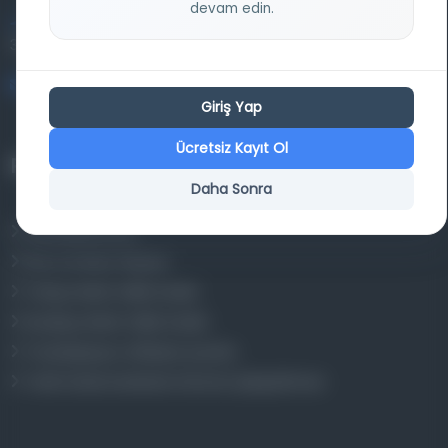
devam edin.
Entertech Ofis: 322 İstanbul Ün. Avcılar Kampüsü Avcılar,
34320 İstanbul
bilgi@osmanlica.com
Giriş Yap
Ücretsiz Kayıt Ol
Projelerimiz
Daha Sonra
Osmanlica.com
Aruz ve Hece Ölçüsü
Türkçe Metin Sıklık Analizi
Kazakça Metin Sıklık Analizi
Transkripsiyon Alfabesi Çevirisi
Tarihi Dokümanlarda Görüntü İyileştirilmesi