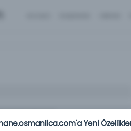
m
Ana Sayfa
Kütüphaneler
Hakkında
 Muhammed bin Muhammed,
ane.osmanlica.com'a Yeni Özellikler