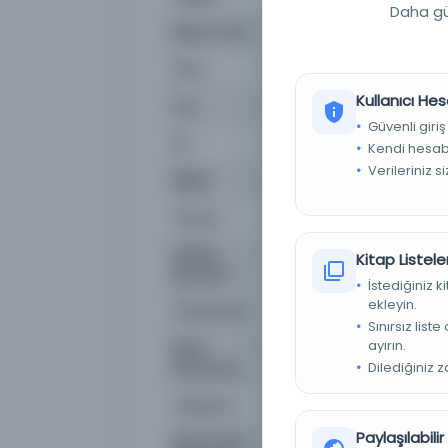
Daha güç
Basım Yeri
- Gazali, Muhammed bi
Konu
Vaaz ve rehberlik; İslam ah
Kullanıcı Hes
Tür
Kitap
Güvenli giriş
Dil
Arapça
Kendi hesabı
Verileriniz s
Dijital
Evet
Yazma
Evet
Fiziksel
صفحة
Kitap Listeler
Boyutlar
İstediğiniz 
ekleyin.
Kütüphane:
Kral Fahd Ulusal Kütüphan
Sınırsız list
ayırın.
Kayıt
2db5a577-ab4f-534e-9d
Dilediğiniz 
Numarası
Lokasyon
Kral Abdülaziz Üniversitesi
Paylaşılabili
Metin Başı
بسم الله الرحمن الرحيم أما ب