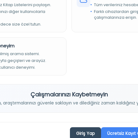
فإني أنبهك على رقداتك أيها المسترسل في تلاوتك المتخذ دراسة القرآن عملا المتلقف من معانيه.;
z Kitap Listelerini paylaşın.
Tüm verileriniz hesabı
nızı diğer kullanıcılarla
Farklı cihazlardan giri
إمام العلامة الرباني والعارف المحقق الصمداني ولي الله العالي أبي حامد
çalışmalarınıza erişin.
محمد بن محمد الغزالي قدس الله روحه وآلاه من القرب فرغ الكتاب بتوفيق الله الملك الوهاب.
adece size özel tutun.
Deneyim
ilmiş arama sistemi.
ayfa geçişleri ve arayüz.
 kullanıcı deneyimi.
Projelerimiz
Çalışmalarınızı Kaybetmeyin
n, araştırmalarınızı güvenle saklayın ve dilediğiniz zaman kaldığını
Osmanlica.com
Aruz ve Hece Ölçüsü
Giriş Yap
Ücretsiz Kayıt 