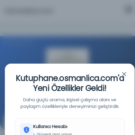
Osmanlica.com
Aramaya Dön
Kutuphane.osmanlica.com'a
Kral Fahd Ulusal Kütüphanesi
Yeni Özellikler Geldi!
Daha güçlü arama, kişisel çalışma alanı ve
Kaynağa git
paylaşım özellikleriyle deneyiminizi geliştirdik.
Sahaviyye Metni /
Kullanıcı Hesabı
(متن السخاوية )
Güvenli giriş yapın.