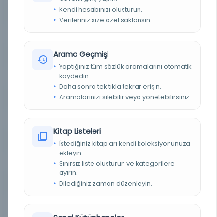
Kendi hesabınızı oluşturun.
YAZAR
Al-Sakhawi, Abdülkadir bin Ali,
Verileriniz size özel saklansın.
YAZAR ORIJINAL
السخاوي، عبد القادر بن علي،
Arama Geçmişi
BASIM YERI
- Al-Sakhawi, Abdülkadir bin Ali,
Yaptığınız tüm sözlük aramalarını otomatik
kaydedin.
KONU
Aritmetik; Araplar arasında bilim
Daha sonra tek tıkla tekrar erişin.
Aramalarınızı silebilir veya yönetebilirsiniz.
TÜR
Kitap
DIL
Arapça
Kitap Listeleri
DIJITAL
Evet
İstediğiniz kitapları kendi koleksiyonunuza
ekleyin.
YAZMA
Evet
Sınırsız liste oluşturun ve kategorilere
ayırın.
Dilediğiniz zaman düzenleyin.
FIZIKSEL BOYUTLAR
8 صفحة (27 سطر) ؛
KÜTÜPHANE
Kral Fahd Ulusal Kütüphanesi