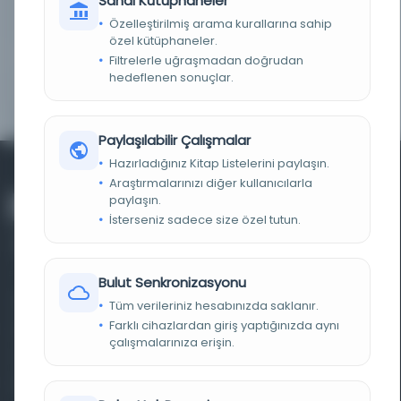
Sanal Kütüphaneler
KAYIT NUMARASI
1277b414-c8d7-ef78-2c19-11f7caa6f17d
Özelleştirilmiş arama kurallarına sahip
özel kütüphaneler.
LOKASYON
İmam Muhammed bin Suud İslam Üniversitesi
Filtrelerle uğraşmadan doğrudan
hedeflenen sonuçlar.
YAZI TIPI
خط نسخي.
Paylaşılabilir Çalışmalar
Hazırladığınız Kitap Listelerini paylaşın.
Araştırmalarınızı diğer kullanıcılarla
paylaşın.
İsterseniz sadece size özel tutun.
Bulut Senkronizasyonu
Farklı dönem, dil ve coğrafyalara ait tarihî yazma ve
Tüm verileriniz hesabınızda saklanır.
Farklı cihazlardan giriş yaptığınızda aynı
basma eserleri, arşiv belgelerini, süreli yayınları ve görsel
çalışmalarınıza erişin.
materyalleri bir araya getiren kapsamlı bir dijital
kütüphane ve meta katalog.