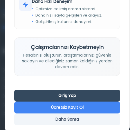
Daha Hızlı Deneyim
Optimize edilmiş arama sistemi.
Entertech Ofis: 322 İstanbul Ün. Avcılar Kampüsü Avcılar,
Daha hızlı sayfa geçişleri ve arayüz.
34320 İstanbul
Geliştirilmiş kullanıcı deneyimi.
bilgi@osmanlica.com
Çalışmalarınızı Kaybetmeyin
Projelerimiz
Hesabınızı oluşturun, araştırmalarınızı güvenle
saklayın ve dilediğiniz zaman kaldığınız yerden
devam edin.
Osmanlica.com
Aruz ve Hece Ölçüsü
Türkçe Metin Sıklık Analizi
Giriş Yap
Kazakça Metin Sıklık Analizi
Transkripsiyon Alfabesi Çevirisi
Ücretsiz Kayıt Ol
Tarihi Dokümanlarda Görüntü İyileştirilmesi
Daha Sonra