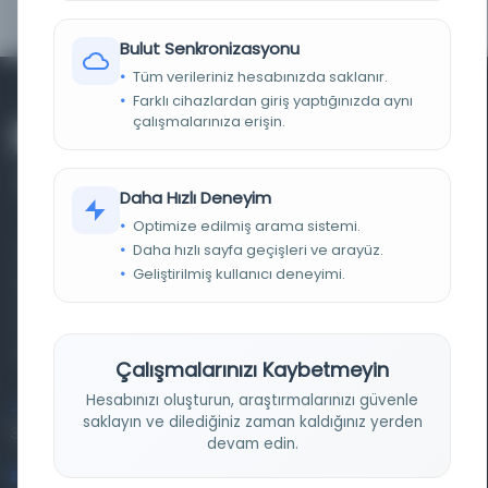
(OCoLC)25606591
Bulut Senkronizasyonu
Tüm verileriniz hesabınızda saklanır.
Farklı cihazlardan giriş yaptığınızda aynı
çalışmalarınıza erişin.
Daha Hızlı Deneyim
Optimize edilmiş arama sistemi.
Daha hızlı sayfa geçişleri ve arayüz.
Farklı dönem, dil ve coğrafyalara ait tarihî yazma ve
Geliştirilmiş kullanıcı deneyimi.
basma eserleri, arşiv belgelerini, süreli yayınları ve görsel
materyalleri bir araya getiren kapsamlı bir dijital
kütüphane ve meta katalog.
Çalışmalarınızı Kaybetmeyin
Hesabınızı oluşturun, araştırmalarınızı güvenle
Entertech Ofis: 322 İstanbul Ün. Avcılar Kampüsü Avcılar,
saklayın ve dilediğiniz zaman kaldığınız yerden
34320 İstanbul
devam edin.
bilgi@osmanlica.com