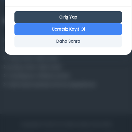
Giriş Yap
Projelerimiz
Ücretsiz Kayıt Ol
Osmanlica.com
Daha Sonra
Aruz ve Hece Ölçüsü
Türkçe Metin Sıklık Analizi
Kazakça Metin Sıklık Analizi
Transkripsiyon Alfabesi Çevirisi
Tarihi Dokümanlarda Görüntü İyileştirilmesi
Copyrights © 2026 Tüm Hakları Saklıdır. Mina ARGE