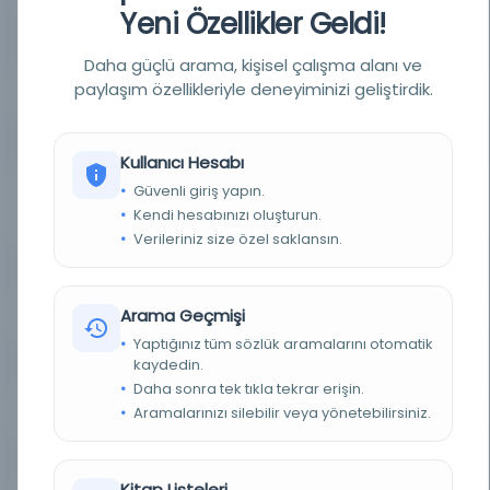
Yeni Özellikler Geldi!
YAZAR
Damad, Muhammad Baqir ibn Muhammad
(-1631.)
Daha güçlü arama, kişisel çalışma alanı ve
paylaşım özellikleriyle deneyiminizi geliştirdik.
BASIM TARIHI
1311
BASIM YERI
Tahran -
Kullanıcı Hesabı
Güvenli giriş yapın.
KONU
Şita Hediyesi Şita Hediyesi; Kalini, Muhammed
İbn Yaqub (-941?). Yeterli; Yeter (Kalini,
Kendi hesabınızı oluşturun.
Muhammed İbn Yaqub)
Verileriniz size özel saklansın.
TÜR
Kitap
Arama Geçmişi
DIL
Belirlenmemiş dil
Yaptığınız tüm sözlük aramalarını otomatik
kaydedin.
DIJITAL
Hayır
Daha sonra tek tıkla tekrar erişin.
Aramalarınızı silebilir veya yönetebilirsiniz.
YAZMA
Hayır
SAYFA SAYISI
217
Kitap Listeleri