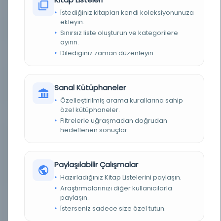
FIZIKSEL BOYUTLAR
1 online resource (217 pages)
İstediğiniz kitapları kendi koleksiyonunuza
ekleyin.
KÜTÜPHANE
Üniversite Kütüphaneleri Ağı - REBIUN
Sınırsız liste oluşturun ve kategorilere
ayırın.
KAYIT NUMARASI
b2FpOmNlbGVicmF0aW9uOmVzLmJhcmF0ei5yZ
Dilediğiniz zaman düzenleyin.
W4vMjg4MTA0MDE
LOKASYON
İslami Taşbaskı Koleksiyonu. ICU Chicago
Üniversitesi Dijital Koruma Koleksiyonu. yoğun
Sanal Kütüphaneler
bakım
Özelleştirilmiş arama kurallarına sahip
özel kütüphaneler.
TARIH
1311
Filtrelerle uğraşmadan doğrudan
hedeflenen sonuçlar.
NOTLAR
dijitalleştirilmiş 2019 HathiTrust Dijital
Kütüphanesi pda'yı korumaya kararlı MiAaHDL
dijitalleştirilmiş 2019 Chicago Üniversitesi
Kütüphanesi pda'yı korumaya kararlı YBÜ |
Kopyayı kullanın. Kısıtlamalar belirtilmemiş
Paylaşılabilir Çalışmalar
yıldız. MiAaHDL Açık erişim. Sınırsız çevrimiçi
erişim yıldızı. yoğun bakım
Hazırladığınız Kitap Listelerini paylaşın.
Araştırmalarınızı diğer kullanıcılarla
EK FIZIKSEL BIÇIM
Print version: Damad, Muhammad Baqir ibn
paylaşın.
BAĞLANTISI
Muhammad, -1631?. Rawashih al-samawiyah fi
İsterseniz sadece size özel tutun.
sharh al-ahadith al-imamiyah., [Tehran] :
[publisher not identified], 1311 [1894]