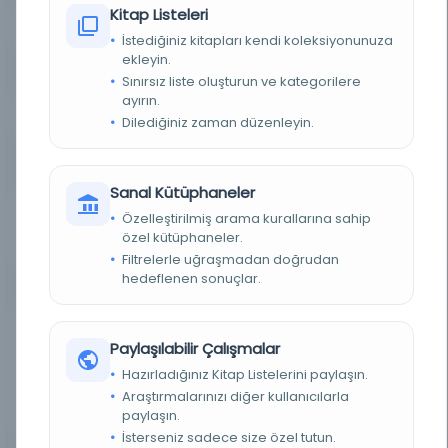
Kitap Listeleri
YAZMA
Hayır
İstediğiniz kitapları kendi koleksiyonunuza
ekleyin.
FIZIKSEL BOYUTLAR
1 online resource (1 sheet) : colour illustration
Sınırsız liste oluşturun ve kategorilere
ayırın.
KÜTÜPHANE
Üniversite Kütüphaneleri Ağı - REBIUN
Dilediğiniz zaman düzenleyin.
KAYIT NUMARASI
b2FpOmNlbGVicmF0aW9uOmVzLmJhcmF0ei5yZ
W4vMzExMzA4OTE
Sanal Kütüphaneler
LOKASYON
McGill Üniversitesi. Nadir Kitaplar ve Özel
Özelleştirilmiş arama kurallarına sahip
Koleksiyonlar Dairesi Başkanlığı. Farsça El
özel kütüphaneler.
Yazması. MSP yaprağı 70B
Filtrelerle uğraşmadan doğrudan
hedeflenen sonuçlar.
TARIH
1650
NOTLAR
El Yazması Şiir Sayfa başına 12 satır, shikastah
unsurları içeren nasta'alik el, kural sınırları Haft
Paylaşılabilir Çalışmalar
Aurang'dan ayrılmış tek yaprak, Yusuf ve
Zulaikha'nın hikayesi Yakalanan kelimeler, 2
Hazırladığınız Kitap Listelerini paylaşın.
sütuna bölünmüş şiirler, siyah mürekkep
Araştırmalarınızı diğer kullanıcılarla
Aydınlatmalı çok renkli uç parçası Her iki tarafta
şiirler Yazının devamı MSP 70A
paylaşın.
İsterseniz sadece size özel tutun.