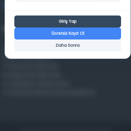
bilgi@osmanlica.com
Giriş Yap
Projelerimiz
Ücretsiz Kayıt Ol
Daha Sonra
Osmanlica.com
Aruz ve Hece Ölçüsü
Türkçe Metin Sıklık Analizi
Kazakça Metin Sıklık Analizi
Transkripsiyon Alfabesi Çevirisi
Tarihi Dokümanlarda Görüntü İyileştirilmesi