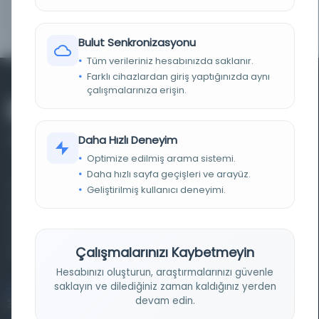
EK FIZIKSEL BIÇIM
Electronic reproduction of (manifestation):
BAĞLANTISI
Jami,1414-1492. [Unwan from the Haft Aurang].,
[between 1650 and 1699] (OCoLC)1047730027
Bulut Senkronizasyonu
Tüm verileriniz hesabınızda saklanır.
Farklı cihazlardan giriş yaptığınızda aynı
çalışmalarınıza erişin.
Daha Hızlı Deneyim
Optimize edilmiş arama sistemi.
Daha hızlı sayfa geçişleri ve arayüz.
Farklı dönem, dil ve coğrafyalara ait tarihî yazma ve
Geliştirilmiş kullanıcı deneyimi.
basma eserleri, arşiv belgelerini, süreli yayınları ve görsel
materyalleri bir araya getiren kapsamlı bir dijital
Çalışmalarınızı Kaybetmeyin
kütüphane ve meta katalog.
Hesabınızı oluşturun, araştırmalarınızı güvenle
saklayın ve dilediğiniz zaman kaldığınız yerden
Entertech Ofis: 322 İstanbul Ün. Avcılar Kampüsü Avcılar,
devam edin.
34320 İstanbul