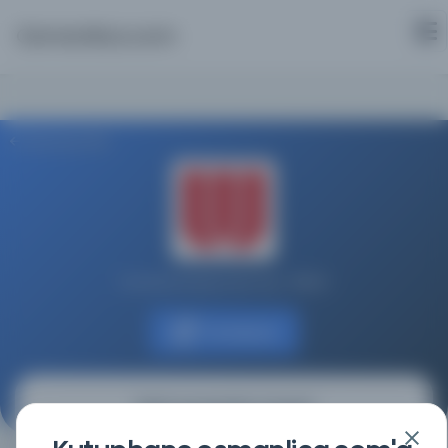
Osmanlica.com
Aramaya Dön
Üniversite Kütüphaneleri Ağı - REBIUN
Kaynağa git
[Haft Aurang'dan Unwan]