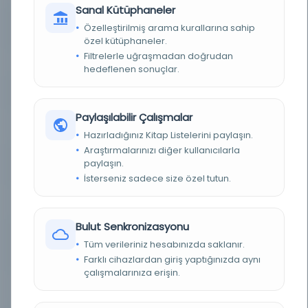
Sanal Kütüphaneler
MÜELLIF VEFAT YÜZYILI
التاسع
Özelleştirilmiş arama kurallarına sahip
(HICRI)
özel kütüphaneler.
Filtrelerle uğraşmadan doğrudan
ALT KÜTÜPHANE ADI
الوزير شهيد علي باشا
hedeflenen sonuçlar.
NÜSHA DURUMU
مفردة
Paylaşılabilir Çalışmalar
ALT KÜTÜPHANE KAYIT
448
NO
Hazırladığınız Kitap Listelerini paylaşın.
Araştırmalarınızı diğer kullanıcılarla
ALT KÜTÜPHANE YERI
تركيا
paylaşın.
(ÜLKE)
İsterseniz sadece size özel tutun.
ALT KÜTÜPHANE YERI
استانبول
(ŞEHIR)
Bulut Senkronizasyonu
İSTINSAH TARIHI
بتاريخ اليوم المبارك يوم الخميس الثاني عشر من شهر صفر
Tüm verileriniz hesabınızda saklanır.
(NÜSHADA)
المقرون بالخير والظفر ثاني شهر عام خمسة وخمسين
وتسعمائة.
Farklı cihazlardan giriş yaptığınızda aynı
çalışmalarınıza erişin.
İSTINSAH BITIŞ AYI
صفر
(HICRI)