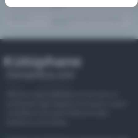
في حدودِ ورقتيْنِ منْ «شرحِ المنهاجِ» للشيخِ كمالِ الدِّينِ
الدميريِّ.
DIĞER KONU
العلوم الدينية | الحديث وعلومه | شروح الحديث | شروح
صحيح البخاري
Farklı dönem, dil ve coğrafyalara ait tarihî yazma ve
basma eserleri, arşiv belgelerini, süreli yayınları ve görsel
materyalleri bir araya getiren kapsamlı bir dijital
kütüphane ve meta katalog.