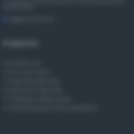
Entertech Ofis: 322 İstanbul Ün. Avcılar Kampüsü Avcılar,
34320 İstanbul
bilgi@osmanlica.com
Projelerimiz
Osmanlica.com
Aruz ve Hece Ölçüsü
Türkçe Metin Sıklık Analizi
Kazakça Metin Sıklık Analizi
Transkripsiyon Alfabesi Çevirisi
Tarihi Dokümanlarda Görüntü İyileştirilmesi