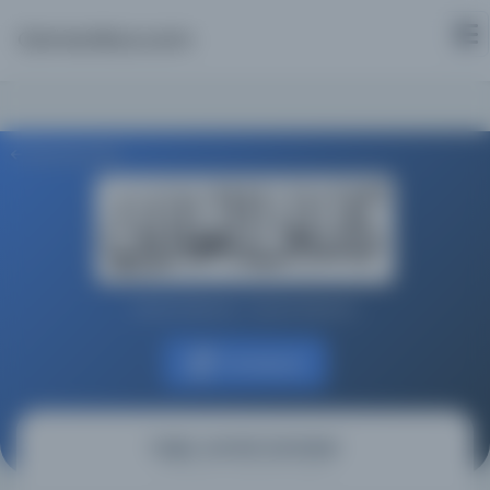
Osmanlica.com
Aramaya Dön
Kashaf Albukhari - Kashaf Albukhari
Kaynağa git
Doğru caminin lambaları
(المصابيح علي الجامع الصحيح | شرح صحيح البخاري)