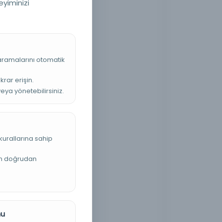
eyiminizi
 aramalarını otomatik
krar erişin.
veya yönetebilirsiniz.
kurallarına sahip
an doğrudan
nu