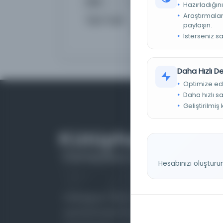
Sıklık
Semiannual, 2002-
Hazırladığını
Araştırmaları
Diğer Başlık
Anthropologie 1963-1975, An
paylaşın.
dergisi, Ankara University
İsterseniz s
Daha Hızlı 
Optimize ed
Daha hızlı s
Geliştirilmiş
Hesabınızı oluşturu
Farklı dönem, dil ve coğrafyalara ait tarihî
yazma ve basma eserleri, arşiv belgelerini,