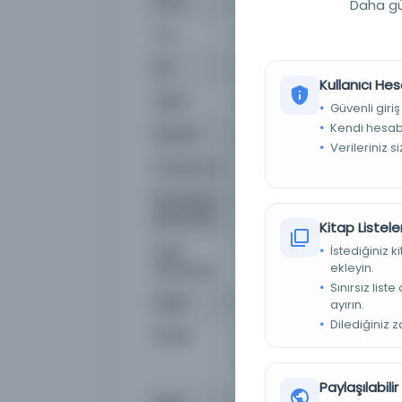
Konu
Anthropology, Turkey
Daha güç
Tür
Kitap
Dil
deu,eng,fra,tur
Kullanıcı Hes
Dijital
Evet
Güvenli giriş
Kendi hesabı
Yazma
Hayır
Verileriniz s
Kütüphane:
Polonya Ulusal Kütüphane
Demirbaş
LC : 2020256870, ISSN : 2
Numarası
Kitap Listeler
İstediğiniz 
Kayıt
alma9911068048405606
ekleyin.
Numarası
Sınırsız list
Tarih
1963
ayırın.
Dilediğiniz 
Notlar
Refereed/Peer-reviewed, "A
bibliographical references
Turkish.
Paylaşılabili