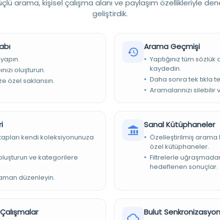
lü arama, kişisel çalışma alanı ve paylaşım özellikleriyle den
geliştirdik.
abı
Arama Geçmişi
 yapın.
Yaptığınız tüm sözlük
kaydedin.
nızı oluşturun.
Daha sonra tek tıkla te
ize özel saklansın.
Aramalarınızı silebilir 
si
687-4296, OCLC : (OCoLC)1026512010, ISSN : 0378-2891
i
Sanal Kütüphaneler
kitapları kendi koleksiyonunuza
Özelleştirilmiş arama 
özel kütüphaneler.
e oluşturun ve kategorilere
Filtrelerle uğraşmad
hedeflenen sonuçlar.
zaman düzenleyin.
ntropolojı, paleoantropolojı, etnolojı, prehistorya.", Includes
., Unrestricted online access, English, French, German and
r Çalışmalar
Bulut Senkronizasyo