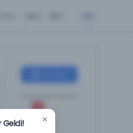
BETA
İletişim
Giriş
TR
Kaynağa git
Polonya Ulusal Kütüphanesi
 Geldi!