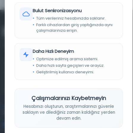
Bulut Senkronizasyonu
Tüm verileriniz hesabınızda saklanır.
Farklı cihazlardan giriş yaptığınızda aynı
çalışmalarınıza erişin.
Daha Hızlı Deneyim
Optimize edilmiş arama sistemi.
Farklı dönem, dil ve coğrafyalara ait tarihî yazma ve
Daha hızlı sayfa geçişleri ve arayüz.
Geliştirilmiş kullanıcı deneyimi.
basma eserleri, arşiv belgelerini, süreli yayınları ve görsel
materyalleri bir araya getiren kapsamlı bir dijital
kütüphane ve meta katalog.
Çalışmalarınızı Kaybetmeyin
Hesabınızı oluşturun, araştırmalarınızı güvenle
Entertech Ofis: 322 İstanbul Ün. Avcılar Kampüsü Avcılar,
saklayın ve dilediğiniz zaman kaldığınız yerden
34320 İstanbul
devam edin.
bilgi@osmanlica.com