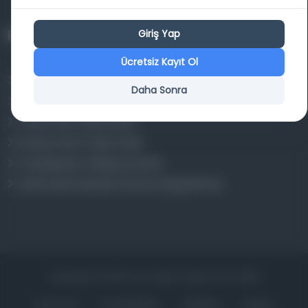
Projelerimiz
Giriş Yap
Ücretsiz Kayıt Ol
Osmanlica.com
Daha Sonra
Aruz ve Hece Ölçüsü
Türkçe Metin Sıklık Analizi
Kazakça Metin Sıklık Analizi
Transkripsiyon Alfabesi Çevirisi
Tarihi Dokümanlarda Görüntü İyileştirilmesi
Copyrights © 2026 Tüm Hakları Saklıdır. Mina ARGE
ANA SAYFA
KÜTÜPHANELER
HAKKINDA
İLETIŞIM