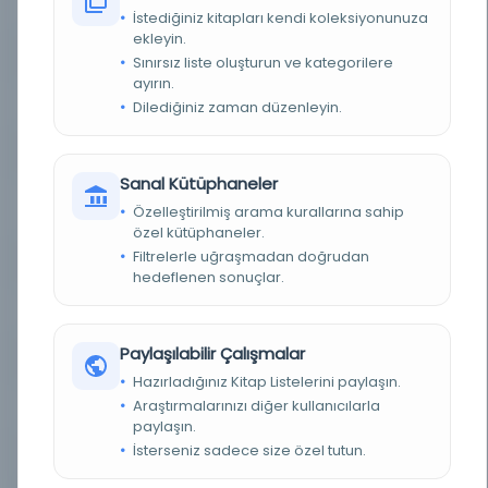
FIZIKSEL BOYUTLAR
25 cm.
İstediğiniz kitapları kendi koleksiyonunuza
ekleyin.
KÜTÜPHANE
Polonya Ulusal Kütüphanesi
Sınırsız liste oluşturun ve kategorilere
ayırın.
KAYIT NUMARASI
Dilediğiniz zaman düzenleyin.
alma9913272674605606
TARIH
1931
Sanal Kütüphaneler
NOTLAR
Metin Arapça, parçalar İngilizce. Kısmen Arap
Özelleştirilmiş arama kurallarına sahip
alfabesi.
özel kütüphaneler.
Filtrelerle uğraşmadan doğrudan
DISIPLIN VE YAKLAŞIM
Literaturoznawstwo, Historia
hedeflenen sonuçlar.
BASKI
Second edition.
Paylaşılabilir Çalışmalar
TÜR
Słownik biograficzny
Hazırladığınız Kitap Listelerini paylaşın.
Araştırmalarınızı diğer kullanıcılarla
DIĞER BAŞLIK
Dictionary of learned men of Yāqūt
paylaşın.
İsterseniz sadece size özel tutun.
SERI
"E. J. W. Gibb Memorial" Series 6,6, "E. J. W. Gibb
Memorial" Series ; 6,6