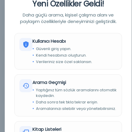
Yeni Özellikler Geldi!
YAZAR
Daha güçlü arama, kişisel çalışma alanı ve
Kuzey Cakarta İbn Abdallah el-Hamavi (1179-1229)
Yazar
paylaşım özellikleriyle deneyiminizi geliştirdik.
BASIM TARIHI
1931
Kullanıcı Hesabı
BASIM YERI
Londra - Luzac & Co.
Güvenli giriş yapın.
Kendi hesabınızı oluşturun.
KONU
Arap edebiyatı, Arap yazarlar, Alimler ve alimler
Verileriniz size özel saklansın.
TÜR
Kitap
Arama Geçmişi
DIL
ara,eng
Yaptığınız tüm sözlük aramalarını otomatik
kaydedin.
DIJITAL
Evet
Daha sonra tek tıkla tekrar erişin.
Aramalarınızı silebilir veya yönetebilirsiniz.
YAZMA
Hayır
SAYFA SAYISI
605
Kitap Listeleri