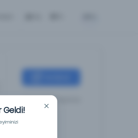
BETA
etişim
Giriş
TR
Kaynağa git
Polonya Ulusal Kütüphanesi
 Geldi!
eyiminizi