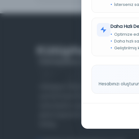
İsterseniz s
Daha Hızlı 
Optimize ed
Daha hızlı s
Geliştirilmiş
Hesabınızı oluşturu
Farklı dönem, dil ve coğrafyalara ait tarihî
yazma ve basma eserleri, arşiv belgelerini,
süreli yayınları ve görsel materyalleri bir araya
getiren kapsamlı bir dijital kütüphane ve meta
katalog.