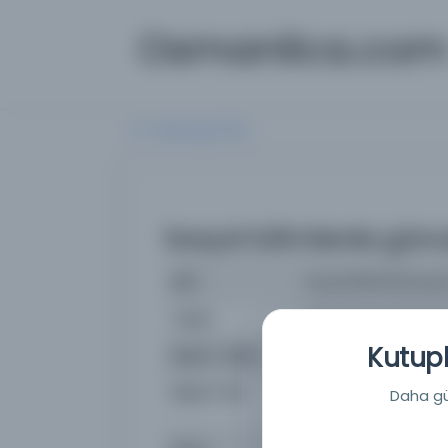
Osmanlica.co
Aramaya Dön
Sosyal bilimlerde günce
İsim
Sosyal bilimlerde gün
Yazar
Atatürk Üniversitesi. 
Kutuph
Basım Tarihi:
2023
Basım Yeri
Erzurum - Atatürk Üniv
Daha güç
1 (Mart 2023).