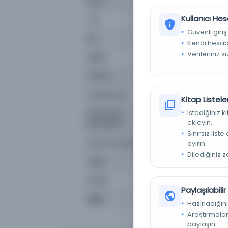
Konu
Bilim sosyalleri, Sosya
Kullanıcı Hes
Tür
Kitap
Güvenli giriş
Dil
ara,eng,fas,rus,tur
Kendi hesabı
Verileriniz s
Dijital
Evet
Yazma
Hayır
Kütüphane:
Polonya Ulusal Kütü
Kitap Listeler
İstediğiniz 
Demirbaş
LC : 2024242300, IS
ekleyin.
Numarası
Sınırsız list
Kayıt Numarası
alma9913157428705
ayırın.
Dilediğiniz 
Tarih
2023
Notlar
Sınırsız çevrimiçi er
Paylaşılabili
Sıklık
Quarterly
Hazırladığını
Araştırmaları
paylaşın.