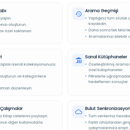
l bilimler, Türkiye
abı
Arama Geçmişi
 yapın.
Yaptığınız tüm sözlük
kaydedin.
nızı oluşturun.
Daha sonra tek tıkla te
ize özel saklansın.
Aramalarınızı silebilir 
phanesi
i
Sanal Kütüphaneler
kitapları kendi koleksiyonunuza
Özelleştirilmiş arama 
SN : 2822-3160, OCLC : (OCoLC)1353836412
özel kütüphaneler.
e oluşturun ve kategorilere
Filtrelerle uğraşmad
606
hedeflenen sonuçlar.
zaman düzenleyin.
işim, İngilizce, Türkçe, Arapça, Rusça ve Farsça.
r Çalışmalar
Bulut Senkronizasyo
z Kitap Listelerini paylaşın.
Tüm verileriniz hesabı
nızı diğer kullanıcılarla
Farklı cihazlardan giri
çalışmalarınıza erişin.