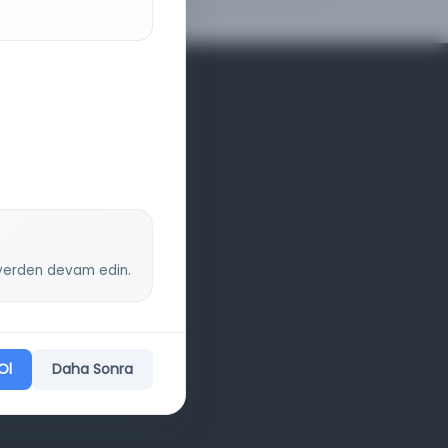
z yerden devam edin.
Ol
Daha Sonra