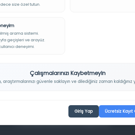
adece size özel tutun.
Deneyim
ilmiş arama sistemi.
ayfa geçişleri ve arayüz.
 kullanıcı deneyimi.
Projelerimiz
Çalışmalarınızı Kaybetmeyin
Osmanlica.com
n, araştırmalarınızı güvenle saklayın ve dilediğiniz zaman kaldığını
Aruz ve Hece Ölçüsü
Türkçe Metin Sıklık Analizi
Kazakça Metin Sıklık Analizi
Giriş Yap
Ücretsiz Kayıt 
Transkripsiyon Alfabesi Çevirisi
Tarihi Dokümanlarda Görüntü İyileştirilmesi