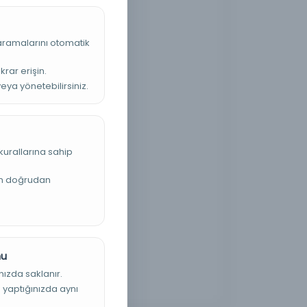
 aramalarını otomatik
krar erişin.
veya yönetebilirsiniz.
kurallarına sahip
an doğrudan
nu
nızda saklanır.
ş yaptığınızda aynı