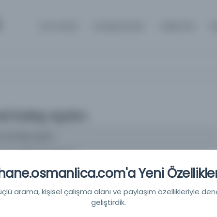
m
Ana Sayfa
Kütüphaneler
Hakkında
İl
l bakış açıları.
cel bakış açıları.
Sosyal Bilimler Enstitüsü
ane.osmanlica.com'a Yeni Özellikler
ersitesi, Sosyal Bilimler Enstitüsü, Başlangıç ​​Tarihi: Cilt 27, Sayı
lü arama, kişisel çalışma alanı ve paylaşım özellikleriyle den
geliştirdik.