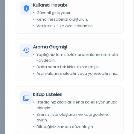
Kullanıcı Hesabı
YAZAR
Zajączkowski
Güvenli giriş yapın.
Kendi hesabınızı oluşturun.
BASIM TARIHI
1938
Verileriniz size özel saklansın.
BASIM YERI
Varşova - Varşova Bilim Topluluğu
Arama Geçmişi
TÜR
Kitap
Yaptığınız tüm sözlük aramalarını otomatik
kaydedin.
DIL
ara,fra
Daha sonra tek tıkla tekrar erişin.
Aramalarınızı silebilir veya yönetebilirsiniz.
DIJITAL
Evet
YAZMA
Hayır
Kitap Listeleri
FIZIKSEL BOYUTLAR
23 cm.
İstediğiniz kitapları kendi koleksiyonunuza
ekleyin.
Sınırsız liste oluşturun ve kategorilere
KÜTÜPHANE
Polonya Ulusal Kütüphanesi
ayırın.
Dilediğiniz zaman düzenleyin.
DEMIRBAŞ NUMARASI
OCLC : (OCoLC)837287378