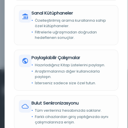
KAYIT NUMARASI
alma991001859369705066
Sanal Kütüphaneler
TARIH
1938
Özelleştirilmiş arama kurallarına sahip
özel kütüphaneler.
NOTLAR
Başlık ekle. pol.; parça metni Arap.
Filtrelerle uğraşmadan doğrudan
hedeflenen sonuçlar.
SERI
Rozprawy Komisji Orientalistycznej - Towarzystwo
Naukowe Warszawskie nr 2, Rozprawy Komisji
Orientalistycznej / Towarzystwo Naukowe
Warszawskie ; nr 2
Paylaşılabilir Çalışmalar
Hazırladığınız Kitap Listelerini paylaşın.
Araştırmalarınızı diğer kullanıcılarla
paylaşın.
İsterseniz sadece size özel tutun.
Bulut Senkronizasyonu
Tüm verileriniz hesabınızda saklanır.
Farklı cihazlardan giriş yaptığınızda aynı
Farklı dönem, dil ve coğrafyalara ait tarihî yazma ve
çalışmalarınıza erişin.