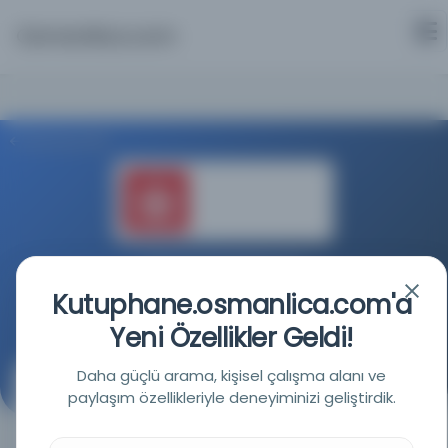
Osmanlica.com
Aramaya Dön
Polonya Ulusal Kütüphanesi
Kutuphane.osmanlica.com'a
Kaynağa git
Yeni Özellikler Geldi!
Daha güçlü arama, kişisel çalışma alanı ve
Türk ve Kıpçak dilinin Arapça el kitabı: (Memlük devleti
paylaşım özellikleriyle deneyiminizi geliştirdik.
dönemi) / giriş, Türkçe-Lehçe-Fransızca söz varlığı,
metin Ananiasz Zajączkowski.