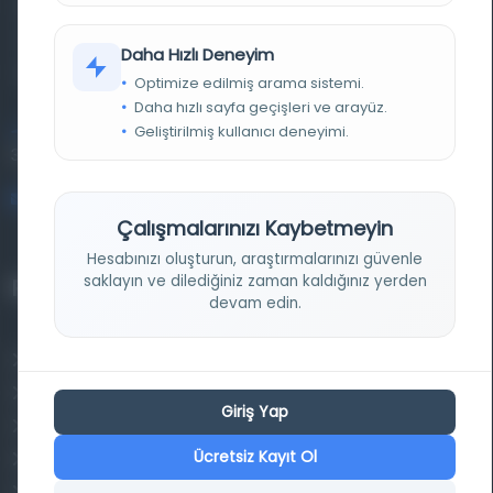
basma eserleri, arşiv belgelerini, süreli yayınları ve görsel
materyalleri bir araya getiren kapsamlı bir dijital
Daha Hızlı Deneyim
kütüphane ve meta katalog.
Optimize edilmiş arama sistemi.
Daha hızlı sayfa geçişleri ve arayüz.
Geliştirilmiş kullanıcı deneyimi.
Entertech Ofis: 322 İstanbul Ün. Avcılar Kampüsü Avcılar,
34320 İstanbul
bilgi@osmanlica.com
Çalışmalarınızı Kaybetmeyin
Hesabınızı oluşturun, araştırmalarınızı güvenle
saklayın ve dilediğiniz zaman kaldığınız yerden
Projelerimiz
devam edin.
Osmanlica.com
Aruz ve Hece Ölçüsü
Giriş Yap
Türkçe Metin Sıklık Analizi
Ücretsiz Kayıt Ol
Kazakça Metin Sıklık Analizi