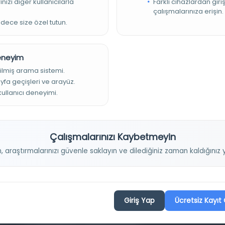
nızı diğer kullanıcılarla
Farklı cihazlardan giri
çalışmalarınıza erişin.
adece size özel tutun.
Deneyim
ilmiş arama sistemi.
ayfa geçişleri ve arayüz.
 kullanıcı deneyimi.
Projelerimiz
Çalışmalarınızı Kaybetmeyin
n, araştırmalarınızı güvenle saklayın ve dilediğiniz zaman kaldığını
Osmanlica.com
Aruz ve Hece Ölçüsü
Türkçe Metin Sıklık Analizi
Giriş Yap
Ücretsiz Kayıt 
Kazakça Metin Sıklık Analizi
Transkripsiyon Alfabesi Çevirisi