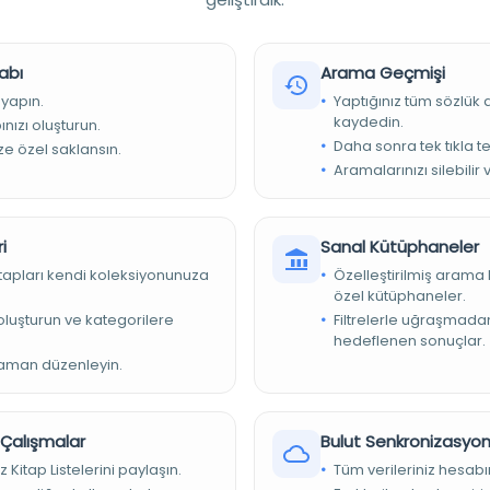
, Karadeniz (Bölge), Türkiye
abı
Arama Geçmişi
 yapın.
Yaptığınız tüm sözlük
kaydedin.
nızı oluşturun.
Daha sonra tek tıkla te
ize özel saklansın.
Aramalarınızı silebilir 
si
2048-0849, OCLC : (OCoLC)76886126, ISSN : 0066-1546
i
Sanal Kütüphaneler
kitapları kendi koleksiyonunuza
Özelleştirilmiş arama 
özel kütüphaneler.
e oluşturun ve kategorilere
Filtrelerle uğraşmad
hedeflenen sonuçlar.
zaman düzenleyin.
başlık (JSTOR, 6 Aralık 2006'da görüntülendi). İngilizce, bazı
lmanca; İngilizce ve Türkçe özetler, 2002-, Erişim Şekli: World
r Çalışmalar
Bulut Senkronizasyo
z Kitap Listelerini paylaşın.
Tüm verileriniz hesabı