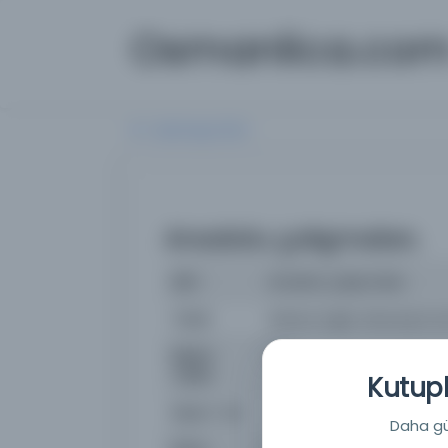
Osmanlica.co
Aramaya Dön
Anadolu çalışmaları.
İsim
Anadolu çalışmaları.
Yazar
Ankara İngiliz Arkeoloji Ens
Basım
1951
Tarihi:
Kutuph
Basım Yeri
Londra - Ankara İngiliz Arkeo
Daha güç