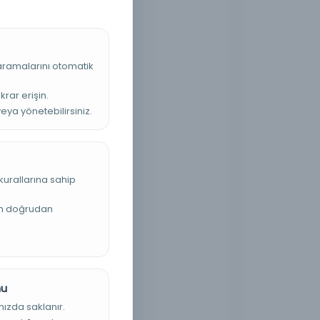
 aramalarını otomatik
krar erişin.
veya yönetebilirsiniz.
kurallarına sahip
an doğrudan
nu
nızda saklanır.