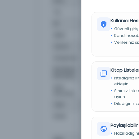
Konu
Eski Eserler, Türkiye, Tarih
Tür
Kitap
Kullanıcı Hes
Dil
deu,eng,fra
Güvenli giriş
Dijital
Evet
Kendi hesabı
Verileriniz s
Yazma
Hayır
Kütüphane:
Polonya Ulusal Kütüphane
Demirbaş
LC : 2006237059, ISSN : 
Kitap Listeler
Numarası
İstediğiniz 
ekleyin.
Kayıt
alma9910953152305606
Sınırsız list
Numarası
ayırın.
Dilediğiniz 
Tarih
1951
Notlar
Hakemli/Hakemli, Kapaktan 
makaleler Fransızca veya A
Paylaşılabili
Wide Web.
Hazırladığını