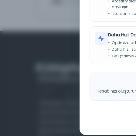
Sıklık
Annual
Araştırmaları
paylaşın.
İsterseniz s
Daha Hızlı 
Optimize ed
Daha hızlı s
Geliştirilmiş
Hesabınızı oluşturu
Farklı dönem, dil ve coğrafyalara ait tarihî
yazma ve basma eserleri, arşiv belgelerini,
süreli yayınları ve görsel materyalleri bir araya
getiren kapsamlı bir dijital kütüphane ve meta