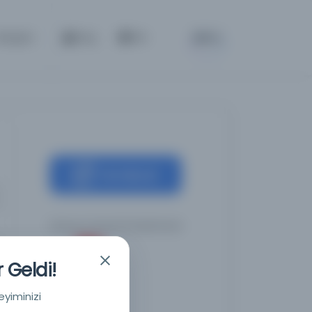
BETA
letişim
Giriş
TR
Kaynağa git
Polonya Ulusal Kütüphanesi
 Geldi!
eyiminizi