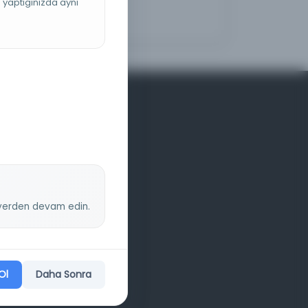
ş yaptığınızda aynı
z yerden devam edin.
Ol
Daha Sonra