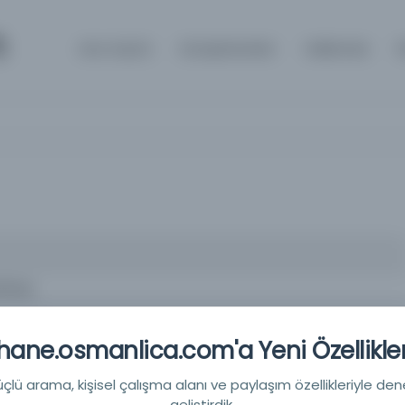
m
Ana Sayfa
Kütüphaneler
Hakkında
İ
titüsü.
ane.osmanlica.com'a Yeni Özellikler
loji Enstitüsü, Cilt. 1 (1951)-
lü arama, kişisel çalışma alanı ve paylaşım özellikleriyle den
geliştirdik.