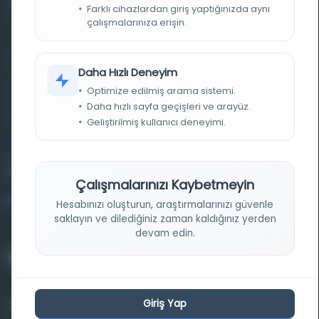
Farklı cihazlardan giriş yaptığınızda aynı
çalışmalarınıza erişin.
Farklı dönem, dil ve coğrafyalara ait tarihî yazma ve
Daha Hızlı Deneyim
basma eserleri, arşiv belgelerini, süreli yayınları ve görsel
Optimize edilmiş arama sistemi.
materyalleri bir araya getiren kapsamlı bir dijital
Daha hızlı sayfa geçişleri ve arayüz.
kütüphane ve meta katalog.
Geliştirilmiş kullanıcı deneyimi.
Entertech Ofis: 322 İstanbul Ün. Avcılar Kampüsü Avcılar,
34320 İstanbul
Çalışmalarınızı Kaybetmeyin
bilgi@osmanlica.com
Hesabınızı oluşturun, araştırmalarınızı güvenle
saklayın ve dilediğiniz zaman kaldığınız yerden
devam edin.
Projelerimiz
Giriş Yap
Osmanlica.com