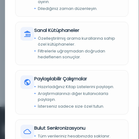
KÜTÜPHANE
ayırın.
İrlanda Ulusal Kütüphanesi
Dilediğiniz zaman düzenleyin.
DEMIRBAŞ NUMARASI
91569 p 1
KAYIT NUMARASI
vtls000485640
Sanal Kütüphaneler
Özelleştirilmiş arama kurallarına sahip
LOKASYON
Genel
özel kütüphaneler.
Filtrelerle uğraşmadan doğrudan
TARIH
1888
hedeflenen sonuçlar.
NOTLAR
Fiziksel tanım: xiv, 72 s. : harita (katlanmış),
planlar; 8vo.
Paylaşılabilir Çalışmalar
Hazırladığınız Kitap Listelerini paylaşın.
GÖRÜNTÜLEME YERI
Offsite Main Reading Room Item stored offsite
Order 1 week in advance
Araştırmalarınızı diğer kullanıcılarla
paylaşın.
İsterseniz sadece size özel tutun.
Bulut Senkronizasyonu
Tüm verileriniz hesabınızda saklanır.