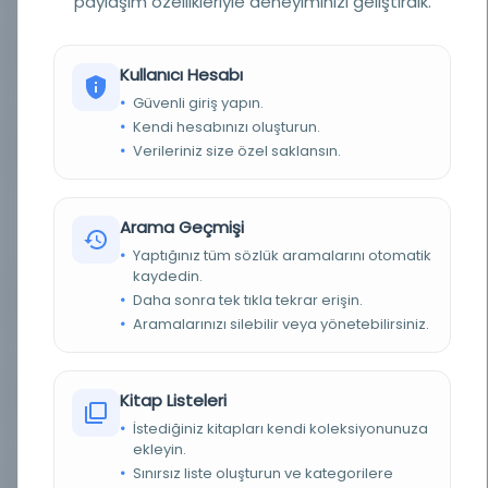
paylaşım özellikleriyle deneyiminizi geliştirdik.
YAZAR
Nāṣir-i Hüsrev, 1004-ca. 1088.
Kullanıcı Hesabı
BASIM TARIHI
1888
Güvenli giriş yapın.
Kendi hesabınızı oluşturun.
BASIM YERI
Londra - Filistin Hacılar Metin Topluluğu
Verileriniz size özel saklansın.
KONU
Nāṣir-i Hüsrev, > 1004-ca. 1088 > Seyahat > ​​Suriye.
Nāṣir-i Hüsrev, > 1004-ca. 1088 > Seyahat > ​​
Arama Geçmişi
Filistin. Suriye > Açıklama ve seyahat > ​​1800'e
kadar olan ilk çalışmalar. Filistin > Açıklama ve
seyahat > ​​1800'e kadar olan ilk çalışmalar.
Yaptığınız tüm sözlük aramalarını otomatik
kaydedin.
Daha sonra tek tıkla tekrar erişin.
TÜR
Kitap
Aramalarınızı silebilir veya yönetebilirsiniz.
DIL
eng,fas
DIJITAL
Hayır
Kitap Listeleri
İstediğiniz kitapları kendi koleksiyonunuza
YAZMA
Hayır
ekleyin.
Sınırsız liste oluşturun ve kategorilere