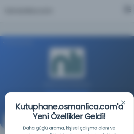
Osmanlica.com
Aramaya Dön
İrlanda Ulusal Kütüphanesi
Kaynağa git
Kutuphane.osmanlica.com'a
Yeni Özellikler Geldi!
Suriye ve Filistin'de Bir Yolculuğun Günlüğü / Nâsir-i-
Daha güçlü arama, kişisel çalışma alanı ve
Kḥusrau, M.S. 1047; Farsçadan tercüme edilmiş ve Guy
Le Strange tarafından notlandırılmıştır.