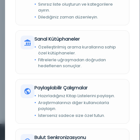
DEMIRBAŞ NUMARASI
8927016 b 9
Sınırsız liste oluşturun ve kategorilere
ayırın.
KAYIT NUMARASI
vtls000383048
Dilediğiniz zaman düzenleyin.
LOKASYON
Genel
Sanal Kütüphaneler
TARIH
1894
Özelleştirilmiş arama kurallarına sahip
özel kütüphaneler.
NOTLAR
Cilt 3'ün başlığı var: British Museum'daki Arapça
Filtrelerle uğraşmadan doğrudan
basılı kitapların kataloğu. A.S.'nin indeksleri
Fulton. Cilt 3'ün başlığı var: British Museum'daki
hedeflenen sonuçlar.
Arapça basılı kitapların kataloğu. A.S.'nin
indeksleri Fulton. Fiziksel tanım: 3 v.; 29 cm. (4to)
daha fazla
Paylaşılabilir Çalışmalar
NLI DEMIRBAŞLARI
v. I-III
Hazırladığınız Kitap Listelerini paylaşın.
Araştırmalarınızı diğer kullanıcılarla
GÖRÜNTÜLEME YERI
Offsite Main Reading Room Item stored offsite
paylaşın.
Order 1 week in advance
İsterseniz sadece size özel tutun.
Bulut Senkronizasyonu