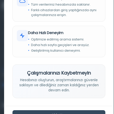
Tüm verileriniz hesabınızda saklanır.
Farklı cihazlardan giriş yaptığınızda aynı
çalışmalarınıza erişin.
Daha Hızlı Deneyim
Farklı dönem, dil ve coğrafyalara ait tarihî yazma ve
Optimize edilmiş arama sistemi.
basma eserleri, arşiv belgelerini, süreli yayınları ve görsel
Daha hızlı sayfa geçişleri ve arayüz.
materyalleri bir araya getiren kapsamlı bir dijital
Geliştirilmiş kullanıcı deneyimi.
kütüphane ve meta katalog.
Entertech Ofis: 322 İstanbul Ün. Avcılar Kampüsü Avcılar,
Çalışmalarınızı Kaybetmeyin
34320 İstanbul
Hesabınızı oluşturun, araştırmalarınızı güvenle
bilgi@osmanlica.com
saklayın ve dilediğiniz zaman kaldığınız yerden
devam edin.
Projelerimiz