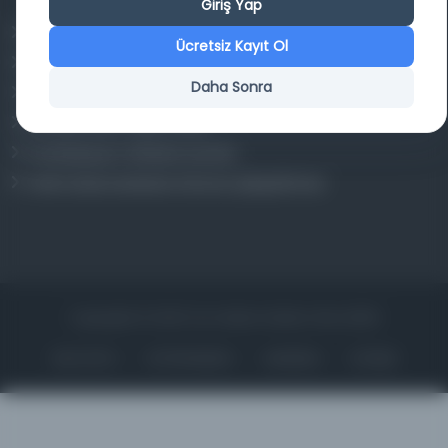
Giriş Yap
Osmanlica.com
Ücretsiz Kayıt Ol
Aruz ve Hece Ölçüsü
Daha Sonra
Türkçe Metin Sıklık Analizi
Kazakça Metin Sıklık Analizi
Transkripsiyon Alfabesi Çevirisi
Tarihi Dokümanlarda Görüntü İyileştirilmesi
Copyrights © 2026 Tüm Hakları Saklıdır. Mina ARGE
ANA SAYFA
KÜTÜPHANELER
HAKKINDA
İLETIŞIM