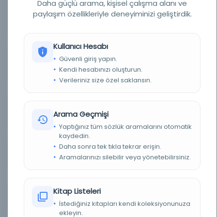
Daha güçlü arama, kişisel çalışma alanı ve
paylaşım özellikleriyle deneyiminizi geliştirdik.
YAZAR
Britanya Müzesi. Doğu Basılı Kitapları ve El
Yazmaları Dairesi Başkanlığı.
BASIM TARIHI
1894
Kullanıcı Hesabı
Güvenli giriş yapın.
BASIM YERI
Londra - Britanya Müzesi
Kendi hesabınızı oluşturun.
Verileriniz size özel saklansın.
KONU
Arapça baskılar. British Museum > Basılı kitaplar
> Kataloglar.
TÜR
Kitap
Arama Geçmişi
Yaptığınız tüm sözlük aramalarını otomatik
DIL
ara,eng
kaydedin.
Daha sonra tek tıkla tekrar erişin.
DIJITAL
Hayır
Aramalarınızı silebilir veya yönetebilirsiniz.
YAZMA
Hayır
Kitap Listeleri
KÜTÜPHANE
İrlanda Ulusal Kütüphanesi
İstediğiniz kitapları kendi koleksiyonunuza
ekleyin.