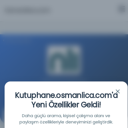
Osmanlica.com
Aramaya Dön
İrlanda Ulusal Kütüphanesi
Kutuphane.osmanlica.com'a
Kaynağa git
Yeni Özellikler Geldi!
Daha güçlü arama, kişisel çalışma alanı ve
Arap dilinin grameri / E.H. Palmer.
paylaşım özellikleriyle deneyiminizi geliştirdik.