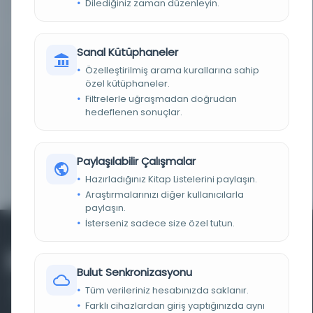
Dilediğiniz zaman düzenleyin.
KAYIT NUMARASI
vtls000486405
LOKASYON
Genel
Sanal Kütüphaneler
TARIH
1894
Özelleştirilmiş arama kurallarına sahip
özel kütüphaneler.
NOTLAR
Sözlük ve dizin içerir. Fiziksel tanım: xxiii, 414 s. :
Filtrelerle uğraşmadan doğrudan
hasta katlanmış. ; 23 cm. Daha
hedeflenen sonuçlar.
BASKI
2nd ed.
Paylaşılabilir Çalışmalar
GÖRÜNTÜLEME YERI
Offsite Main Reading Room Item stored offsite
Order 1 week in advance
Hazırladığınız Kitap Listelerini paylaşın.
Araştırmalarınızı diğer kullanıcılarla
paylaşın.
İsterseniz sadece size özel tutun.
Bulut Senkronizasyonu
Tüm verileriniz hesabınızda saklanır.
Farklı cihazlardan giriş yaptığınızda aynı