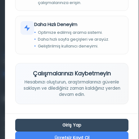
çalışmalarınıza erişin.
Farklı dönem, dil ve coğrafyalara ait tarihî yazma ve
basma eserleri, arşiv belgelerini, süreli yayınları ve görsel
Daha Hızlı Deneyim
materyalleri bir araya getiren kapsamlı bir dijital
Optimize edilmiş arama sistemi.
kütüphane ve meta katalog.
Daha hızlı sayfa geçişleri ve arayüz.
Geliştirilmiş kullanıcı deneyimi.
Entertech Ofis: 322 İstanbul Ün. Avcılar Kampüsü Avcılar,
34320 İstanbul
Çalışmalarınızı Kaybetmeyin
bilgi@osmanlica.com
Hesabınızı oluşturun, araştırmalarınızı güvenle
saklayın ve dilediğiniz zaman kaldığınız yerden
devam edin.
Projelerimiz
Osmanlica.com
Giriş Yap
Aruz ve Hece Ölçüsü
Ücretsiz Kayıt Ol
Türkçe Metin Sıklık Analizi