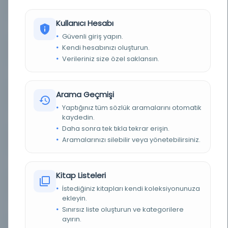
YAZAR
Palmer, Edward Henry, 1840-1882.
Kullanıcı Hesabı
BASIM TARIHI
1894
Güvenli giriş yapın.
Kendi hesabınızı oluşturun.
BASIM YERI
Londra - W.H. Allen & Co.
Verileriniz size özel saklansın.
KONU
Arap dili > Gramer.
Arama Geçmişi
TÜR
Kitap
Yaptığınız tüm sözlük aramalarını otomatik
kaydedin.
DIL
ara,eng
Daha sonra tek tıkla tekrar erişin.
Aramalarınızı silebilir veya yönetebilirsiniz.
DIJITAL
Hayır
YAZMA
Hayır
Kitap Listeleri
KÜTÜPHANE
İrlanda Ulusal Kütüphanesi
İstediğiniz kitapları kendi koleksiyonunuza
ekleyin.
DEMIRBAŞ NUMARASI
49275 p 1
Sınırsız liste oluşturun ve kategorilere
ayırın.