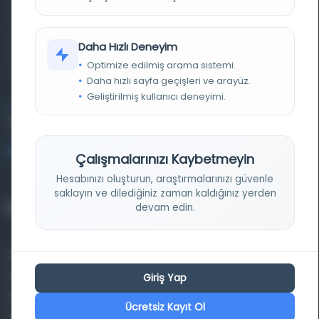
Farklı dönem, dil ve coğrafyalara ait tarihî yazma ve
basma eserleri, arşiv belgelerini, süreli yayınları ve görsel
Daha Hızlı Deneyim
materyalleri bir araya getiren kapsamlı bir dijital
Optimize edilmiş arama sistemi.
kütüphane ve meta katalog.
Daha hızlı sayfa geçişleri ve arayüz.
Geliştirilmiş kullanıcı deneyimi.
Entertech Ofis: 322 İstanbul Ün. Avcılar Kampüsü Avcılar,
34320 İstanbul
bilgi@osmanlica.com
Çalışmalarınızı Kaybetmeyin
Hesabınızı oluşturun, araştırmalarınızı güvenle
saklayın ve dilediğiniz zaman kaldığınız yerden
Projelerimiz
devam edin.
Osmanlica.com
Aruz ve Hece Ölçüsü
Giriş Yap
Türkçe Metin Sıklık Analizi
Ücretsiz Kayıt Ol