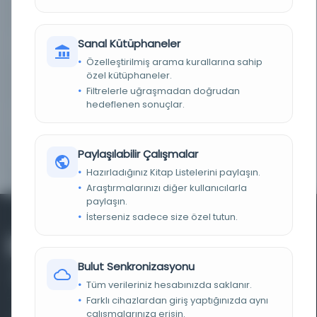
LOKASYON
Genel
Sanal Kütüphaneler
TARIH
1901
Özelleştirilmiş arama kurallarına sahip
özel kütüphaneler.
NOTLAR
Başlık kırmızı ve siyah. Fiziksel tanım: 18, [26] s. ;
21 cm. (küçük ve 4'e kadar) daha fazla
Filtrelerle uğraşmadan doğrudan
hedeflenen sonuçlar.
İÇERIK (DAHIL OLAN)
Quatrains from Omar Khayyam.
GÖRÜNTÜLEME YERI
Offsite Main Reading Room Item stored offsite
Paylaşılabilir Çalışmalar
Order 1 week in advance
Hazırladığınız Kitap Listelerini paylaşın.
Araştırmalarınızı diğer kullanıcılarla
paylaşın.
İsterseniz sadece size özel tutun.
Bulut Senkronizasyonu
Tüm verileriniz hesabınızda saklanır.
Farklı cihazlardan giriş yaptığınızda aynı
çalışmalarınıza erişin.