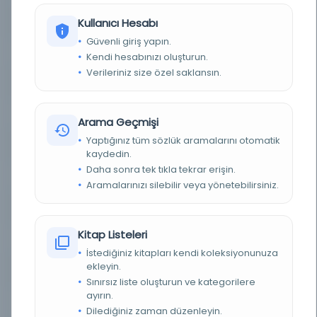
YAZAR
Kullanıcı Hesabı
Ömer Hayyam.
Güvenli giriş yapın.
BASIM TARIHI
1901
Kendi hesabınızı oluşturun.
Verileriniz size özel saklansın.
BASIM YERI
Oxford - H.W. Zil
TÜR
Kitap
Arama Geçmişi
Yaptığınız tüm sözlük aramalarını otomatik
DIL
eng,fas
kaydedin.
Daha sonra tek tıkla tekrar erişin.
DIJITAL
Hayır
Aramalarınızı silebilir veya yönetebilirsiniz.
YAZMA
Hayır
Kitap Listeleri
KÜTÜPHANE
İrlanda Ulusal Kütüphanesi
İstediğiniz kitapları kendi koleksiyonunuza
ekleyin.
DEMIRBAŞ NUMARASI
89155 o 16
Sınırsız liste oluşturun ve kategorilere
ayırın.
KAYIT NUMARASI
vtls000470653
Dilediğiniz zaman düzenleyin.