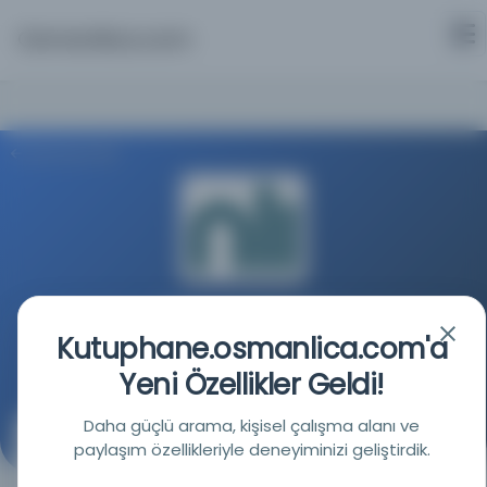
Osmanlica.com
Aramaya Dön
İrlanda Ulusal Kütüphanesi
Kutuphane.osmanlica.com'a
Kaynağa git
Yeni Özellikler Geldi!
Daha güçlü arama, kişisel çalışma alanı ve
Ömer Hayyam'dan dörtlükler / Frederick York Powell
paylaşım özellikleriyle deneyiminizi geliştirdik.
tarafından İngilizceye çevrilmiştir.