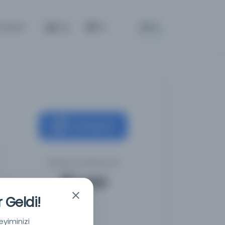
BETA
İletişim
Giriş
TR
Kaynağa git
Mektup Kütüphanesi
 Geldi!
eyiminizi