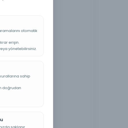
 aramalarını otomatik
krar erişin.
veya yönetebilirsiniz.
kurallarına sahip
an doğrudan
nu
nızda saklanır.