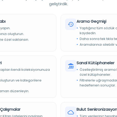
nline), 2021, Vol.8 (1), p.309-315
geliştirdik.
abı
Arama Geçmişi
 yapın.
Yaptığınız tüm sözlük
kaydedin.
nızı oluşturun.
Daha sonra tek tıkla te
ize özel saklansın.
Aramalarınızı silebilir 
51-4567
i
Sanal Kütüphaneler
kitapları kendi koleksiyonunuza
Özelleştirilmiş arama 
özel kütüphaneler.
oaj_org_article_8af8d64589da4ccb91aecdde8c0a2ced
e oluşturun ve kategorilere
Filtrelerle uğraşmad
hedeflenen sonuçlar.
ccess Journals
zaman düzenleyin.
II. Abdülhamid Döneminde Bir Mehdilik İddiası (Halepli Bir
i). İstanbul: Kitap Yayınevi, 2019. 202 sayfa. (Muhammet Ali
r Çalışmalar
Bulut Senkronizasyo
z Kitap Listelerini paylaşın.
Tüm verileriniz hesabı