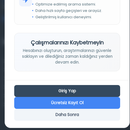
Entertech Ofis: 322 İstanbul Ün. Avcılar Kampüsü Avcılar,
Optimize edilmiş arama sistemi.
34320 İstanbul
Daha hızlı sayfa geçişleri ve arayüz.
Geliştirilmiş kullanıcı deneyimi.
bilgi@osmanlica.com
Projelerimiz
Çalışmalarınızı Kaybetmeyin
Hesabınızı oluşturun, araştırmalarınızı güvenle
saklayın ve dilediğiniz zaman kaldığınız yerden
Osmanlica.com
devam edin.
Aruz ve Hece Ölçüsü
Türkçe Metin Sıklık Analizi
Kazakça Metin Sıklık Analizi
Giriş Yap
Transkripsiyon Alfabesi Çevirisi
Ücretsiz Kayıt Ol
Tarihi Dokümanlarda Görüntü İyileştirilmesi
Daha Sonra