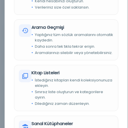
Kendi hesabınızı oluşturun.
Verileriniz size özel saklansın.
YAZAR
Meclis, Muhammed Bakır bin Muhammed Taki
YAZAR ORIJINAL
مجلسی، محمدباقر بن محمدتقی
Arama Geçmişi
BASIM TARIHI
H. 1282 | 1321 H.
Yaptığınız tüm sözlük aramalarını otomatik
kaydedin.
BASIM YERI
- Mohammad Hossein, kitapçı - İran -
Daha sonra tek tıkla tekrar erişin.
Aramalarınızı silebilir veya yönetebilirsiniz.
TÜR
Kitap
DIL
Farsça
Kitap Listeleri
İstediğiniz kitapları kendi koleksiyonunuza
DIJITAL
Evet
ekleyin.
Sınırsız liste oluşturun ve kategorilere
YAZMA
Hayır
ayırın.
Dilediğiniz zaman düzenleyin.
KÜTÜPHANE
Noor Dijital Kütüphanesi
KAYIT NUMARASI
154865
Sanal Kütüphaneler