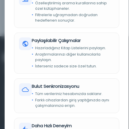
Özelleştirilmiş arama kurallarına sahip
LOKASYON
RIS (Araştırmacı, Referans Yöneticisi, ProCite,
özel kütüphaneler.
EndNote) BibTeX RefWorks
Filtrelerle uğraşmadan doğrudan
hedeflenen sonuçlar.
TARIH
H. 1282 | 1321 H.
Paylaşılabilir Çalışmalar
Hazırladığınız Kitap Listelerini paylaşın.
Araştırmalarınızı diğer kullanıcılarla
paylaşın.
İsterseniz sadece size özel tutun.
Bulut Senkronizasyonu
Farklı dönem, dil ve coğrafyalara ait tarihî yazma ve
Tüm verileriniz hesabınızda saklanır.
basma eserleri, arşiv belgelerini, süreli yayınları ve görsel
Farklı cihazlardan giriş yaptığınızda aynı
çalışmalarınıza erişin.
materyalleri bir araya getiren kapsamlı bir dijital
kütüphane ve meta katalog.
Daha Hızlı Deneyim