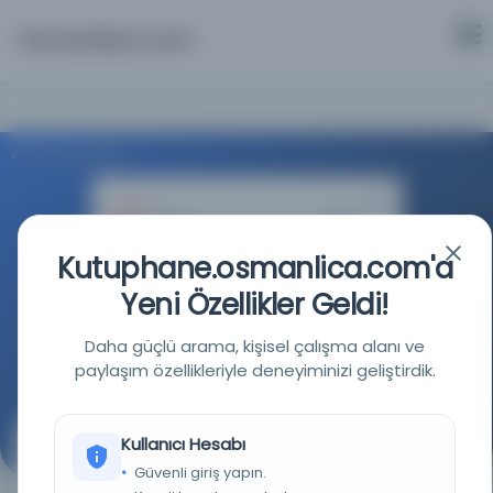
Osmanlica.com
Aramaya Dön
Kutuphane.osmanlica.com'a
Yeni Özellikler Geldi!
Noor Dijital Kütüphanesi
Daha güçlü arama, kişisel çalışma alanı ve
Kaynağa git
paylaşım özellikleriyle deneyiminizi geliştirdik.
Kullanıcı Hesabı
Kalplerin canlılığı
Güvenli giriş yapın.
(حیوة القلوب)