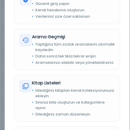
Güvenli giriş yapın.
YAZAR
Hamid Berar
Kendi hesabınızı oluşturun.
Verileriniz size özel saklansın.
BASIM YERI
Yayın yeri belirsizdir. - Yayınlayan belirsizdir.
KONU
İnsan anatomisi | Human anatomy
Arama Geçmişi
TÜR
Kitap
Yaptığınız tüm sözlük aramalarını otomatik
kaydedin.
DIL
Osmanlıca
Daha sonra tek tıkla tekrar erişin.
Aramalarınızı silebilir veya yönetebilirsiniz.
DIJITAL
Evet
YAZMA
Hayır
Kitap Listeleri
İstediğiniz kitapları kendi koleksiyonunuza
SAYFA SAYISI
125
ekleyin.
Sınırsız liste oluşturun ve kategorilere
KÜTÜPHANE
İstanbul Teknik Üniversitesi
ayırın.
Dilediğiniz zaman düzenleyin.
DEMIRBAŞ NUMARASI
QM23.2.H36