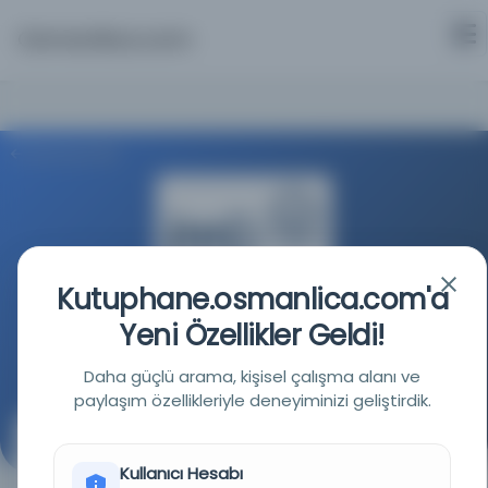
Osmanlica.com
Aramaya Dön
Kutuphane.osmanlica.com'a
İstanbul Teknik Üniversitesi
Yeni Özellikler Geldi!
Kaynağa git
Daha güçlü arama, kişisel çalışma alanı ve
paylaşım özellikleriyle deneyiminizi geliştirdik.
Kalbud-ü ÅŸinasi
Kullanıcı Hesabı