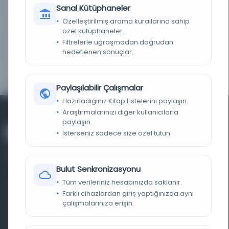
KAYIT NUMARASI
225873
Sanal Kütüphaneler
Özelleştirilmiş arama kurallarına sahip
NOTLAR
Tarih bilgisi yoktur.; 125 Sayfa : Å�ekil
özel kütüphaneler.
Filtrelerle uğraşmadan doğrudan
TOPLULUK
Genel Kullanıcı
hedeflenen sonuçlar.
HAKLAR
Copyright hakları saklıdır.
Paylaşılabilir Çalışmalar
Hazırladığınız Kitap Listelerini paylaşın.
Araştırmalarınızı diğer kullanıcılarla
paylaşın.
İsterseniz sadece size özel tutun.
Bulut Senkronizasyonu
Tüm verileriniz hesabınızda saklanır.
Farklı dönem, dil ve coğrafyalara ait tarihî yazma ve
Farklı cihazlardan giriş yaptığınızda aynı
basma eserleri, arşiv belgelerini, süreli yayınları ve görsel
çalışmalarınıza erişin.
materyalleri bir araya getiren kapsamlı bir dijital