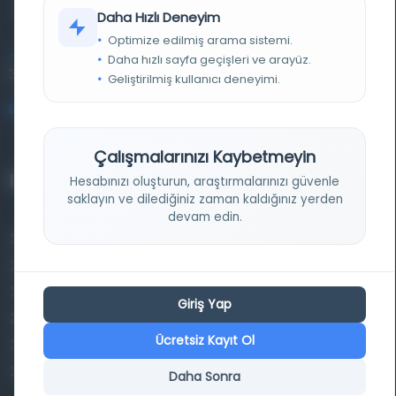
kütüphane ve meta katalog.
Daha Hızlı Deneyim
Optimize edilmiş arama sistemi.
Entertech Ofis: 322 İstanbul Ün. Avcılar Kampüsü Avcılar,
Daha hızlı sayfa geçişleri ve arayüz.
34320 İstanbul
Geliştirilmiş kullanıcı deneyimi.
bilgi@osmanlica.com
Çalışmalarınızı Kaybetmeyin
Projelerimiz
Hesabınızı oluşturun, araştırmalarınızı güvenle
saklayın ve dilediğiniz zaman kaldığınız yerden
devam edin.
Osmanlica.com
Aruz ve Hece Ölçüsü
Türkçe Metin Sıklık Analizi
Giriş Yap
Kazakça Metin Sıklık Analizi
Ücretsiz Kayıt Ol
Transkripsiyon Alfabesi Çevirisi
Tarihi Dokümanlarda Görüntü İyileştirilmesi
Daha Sonra