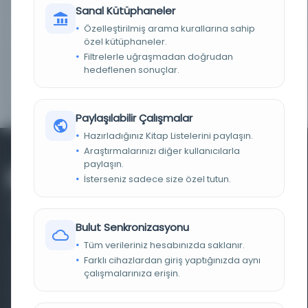
KAYIT NUMARASI
14224
Sanal Kütüphaneler
Özelleştirilmiş arama kurallarına sahip
NOTLAR
200 sayfa
özel kütüphaneler.
Filtrelerle uğraşmadan doğrudan
TOPLULUK
Genel Kullanıcı
hedeflenen sonuçlar.
HAKLAR
Copyright hakları saklıdır.
Paylaşılabilir Çalışmalar
Hazırladığınız Kitap Listelerini paylaşın.
Araştırmalarınızı diğer kullanıcılarla
paylaşın.
İsterseniz sadece size özel tutun.
Bulut Senkronizasyonu
Tüm verileriniz hesabınızda saklanır.
Farklı dönem, dil ve coğrafyalara ait tarihî yazma ve
Farklı cihazlardan giriş yaptığınızda aynı
basma eserleri, arşiv belgelerini, süreli yayınları ve görsel
çalışmalarınıza erişin.
materyalleri bir araya getiren kapsamlı bir dijital