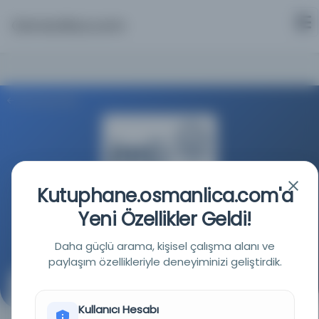
Osmanlica.com
Aramaya Dön
Kutuphane.osmanlica.com'a
İstanbul Teknik Üniversitesi
Yeni Özellikler Geldi!
Kaynağa git
Daha güçlü arama, kişisel çalışma alanı ve
paylaşım özellikleriyle deneyiminizi geliştirdik.
Cebir muallimi
Kullanıcı Hesabı