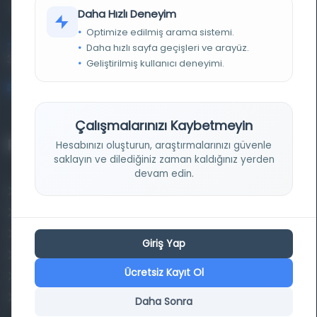
kütüphane ve meta katalog.
Daha Hızlı Deneyim
Optimize edilmiş arama sistemi.
Entertech Ofis: 322 İstanbul Ün. Avcılar Kampüsü Avcılar,
Daha hızlı sayfa geçişleri ve arayüz.
34320 İstanbul
Geliştirilmiş kullanıcı deneyimi.
bilgi@osmanlica.com
Çalışmalarınızı Kaybetmeyin
Projelerimiz
Hesabınızı oluşturun, araştırmalarınızı güvenle
saklayın ve dilediğiniz zaman kaldığınız yerden
devam edin.
Osmanlica.com
Aruz ve Hece Ölçüsü
Türkçe Metin Sıklık Analizi
Giriş Yap
Kazakça Metin Sıklık Analizi
Ücretsiz Kayıt Ol
Transkripsiyon Alfabesi Çevirisi
Tarihi Dokümanlarda Görüntü İyileştirilmesi
Daha Sonra