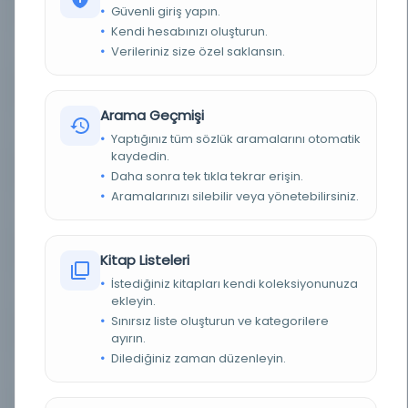
Güvenli giriş yapın.
YAZAR
Mehmed İzzet
Kendi hesabınızı oluşturun.
Verileriniz size özel saklansın.
BASIM YERI
Yayın yeri belirsizdir. - Yayıncı belirsizdir.
KONU
Cebir | Algebra
Arama Geçmişi
TÜR
Kitap
Yaptığınız tüm sözlük aramalarını otomatik
kaydedin.
DIL
Osmanlıca
Daha sonra tek tıkla tekrar erişin.
Aramalarınızı silebilir veya yönetebilirsiniz.
DIJITAL
Evet
YAZMA
Hayır
Kitap Listeleri
İstediğiniz kitapları kendi koleksiyonunuza
SAYFA SAYISI
200
ekleyin.
Sınırsız liste oluşturun ve kategorilere
KÜTÜPHANE
İstanbul Teknik Üniversitesi
ayırın.
Dilediğiniz zaman düzenleyin.
DEMIRBAŞ NUMARASI
QA155.M444