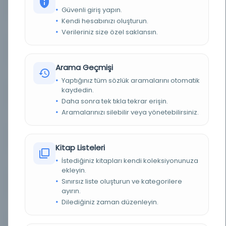
YAZAR
Ebu'l Gazi Bahadır Han
Güvenli giriş yapın.
Kendi hesabınızı oluşturun.
BASIM YERI
İstanbul - Yayıncı belirsizdir.
Verileriniz size özel saklansın.
TÜR
Kitap
Arama Geçmişi
DIL
Osmanlıca
Yaptığınız tüm sözlük aramalarını otomatik
kaydedin.
DIJITAL
Evet
Daha sonra tek tıkla tekrar erişin.
Aramalarınızı silebilir veya yönetebilirsiniz.
YAZMA
Hayır
SAYFA SAYISI
355
Kitap Listeleri
İstediğiniz kitapları kendi koleksiyonunuza
KÜTÜPHANE
İstanbul Teknik Üniversitesi
ekleyin.
Sınırsız liste oluşturun ve kategorilere
DEMIRBAŞ NUMARASI
DR481.E27 1925
ayırın.
Dilediğiniz zaman düzenleyin.
KAYIT NUMARASI
33475