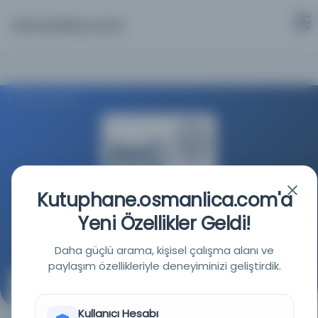
Osmanlica.com
Aramaya Dön
Kutuphane.osmanlica.com'a
İstanbul Teknik Üniversitesi
Yeni Özellikler Geldi!
Kaynağa git
Daha güçlü arama, kişisel çalışma alanı ve
paylaşım özellikleriyle deneyiminizi geliştirdik.
Türk ÅŸeceresi :(ÅŸecere-i Türk)
Kullanıcı Hesabı