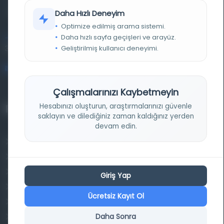
kütüphane ve meta katalog.
Daha Hızlı Deneyim
Optimize edilmiş arama sistemi.
Daha hızlı sayfa geçişleri ve arayüz.
Entertech Ofis: 322 İstanbul Ün. Avcılar Kampüsü Avcılar,
Geliştirilmiş kullanıcı deneyimi.
34320 İstanbul
bilgi@osmanlica.com
Çalışmalarınızı Kaybetmeyin
Hesabınızı oluşturun, araştırmalarınızı güvenle
Projelerimiz
saklayın ve dilediğiniz zaman kaldığınız yerden
devam edin.
Osmanlica.com
Aruz ve Hece Ölçüsü
Türkçe Metin Sıklık Analizi
Giriş Yap
Kazakça Metin Sıklık Analizi
Ücretsiz Kayıt Ol
Transkripsiyon Alfabesi Çevirisi
Daha Sonra
Tarihi Dokümanlarda Görüntü İyileştirilmesi