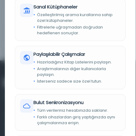
LOKASYON
Türkiye; Turkey
Sanal Kütüphaneler
Özelleştirilmiş arama kurallarına sahip
NOTLAR
1925, (rumi 1343); Eserin sayÄ±llaÅŸtÄ±rma
iÅŸlemi yapÄ±ldÄ±. | 355 s.
özel kütüphaneler.
Filtrelerle uğraşmadan doğrudan
TOPLULUK
Genel Kullanıcı
hedeflenen sonuçlar.
HAKLAR
Copyright hakları saklıdır.
Paylaşılabilir Çalışmalar
Hazırladığınız Kitap Listelerini paylaşın.
Araştırmalarınızı diğer kullanıcılarla
paylaşın.
İsterseniz sadece size özel tutun.
Bulut Senkronizasyonu
Tüm verileriniz hesabınızda saklanır.
Farklı dönem, dil ve coğrafyalara ait tarihî yazma ve
Farklı cihazlardan giriş yaptığınızda aynı
çalışmalarınıza erişin.
basma eserleri, arşiv belgelerini, süreli yayınları ve görsel
materyalleri bir araya getiren kapsamlı bir dijital