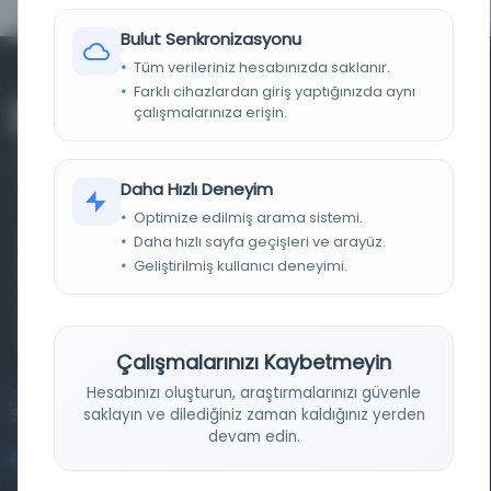
Bulut Senkronizasyonu
Tüm verileriniz hesabınızda saklanır.
Farklı cihazlardan giriş yaptığınızda aynı
çalışmalarınıza erişin.
Daha Hızlı Deneyim
Optimize edilmiş arama sistemi.
Farklı dönem, dil ve coğrafyalara ait tarihî yazma ve
Daha hızlı sayfa geçişleri ve arayüz.
Geliştirilmiş kullanıcı deneyimi.
basma eserleri, arşiv belgelerini, süreli yayınları ve görsel
materyalleri bir araya getiren kapsamlı bir dijital
kütüphane ve meta katalog.
Çalışmalarınızı Kaybetmeyin
Hesabınızı oluşturun, araştırmalarınızı güvenle
Entertech Ofis: 322 İstanbul Ün. Avcılar Kampüsü Avcılar,
saklayın ve dilediğiniz zaman kaldığınız yerden
34320 İstanbul
devam edin.
bilgi@osmanlica.com