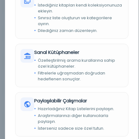
İstediğiniz kitapları kendi koleksiyonunuza
KÜTÜPHANE
Türklerde Yaşam Kütüphanesi
ekleyin.
Sınırsız liste oluşturun ve kategorilere
DEMIRBAŞ NUMARASI
F2235.3.R33719 2012
ayırın.
Dilediğiniz zaman düzenleyin.
KAYIT NUMARASI
040d542e-6635-4591-831b-0d4cb53929d8
TARIH
2012
Sanal Kütüphaneler
Özelleştirilmiş arama kurallarına sahip
BASKI
1
özel kütüphaneler.
Filtrelerle uğraşmadan doğrudan
ALAN
Politics
hedeflenen sonuçlar.
KAYNAK KATALOG
Boun library
Paylaşılabilir Çalışmalar
MESLEK
‎‡a Heads of state‏ ‎‡a Revolutionaries‏ ‎‡a Generals‏
Hazırladığınız Kitap Listelerini paylaşın.
Araştırmalarınızı diğer kullanıcılarla
SERI
Biyografi Dizisi 14
paylaşın.
İsterseniz sadece size özel tutun.
TERCÜMAN
Demirel, Hulki