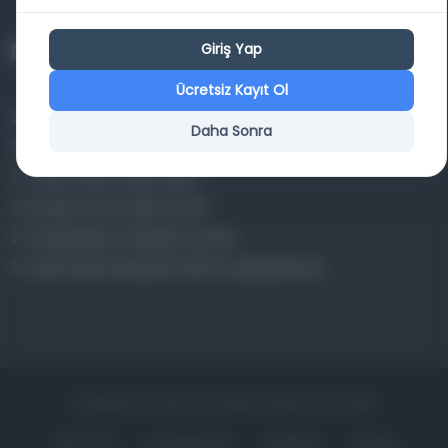
Projelerimiz
Giriş Yap
Ücretsiz Kayıt Ol
Osmanlica.com
Daha Sonra
Aruz ve Hece Ölçüsü
Türkçe Metin Sıklık Analizi
Kazakça Metin Sıklık Analizi
Transkripsiyon Alfabesi Çevirisi
Tarihi Dokümanlarda Görüntü İyileştirilmesi
Copyrights © 2026 Tüm Hakları Saklıdır. Mina ARGE
ANA SAYFA
KÜTÜPHANELER
HAKKINDA
İLETIŞIM