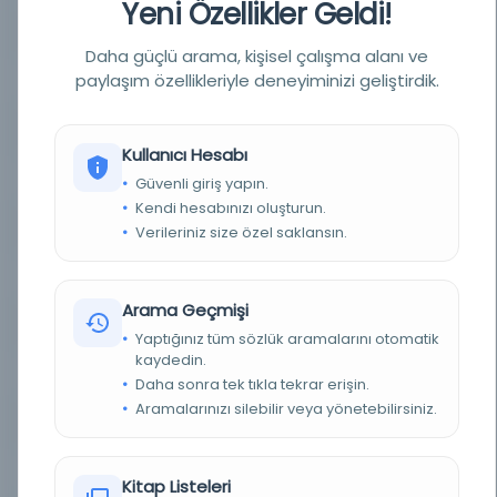
Yeni Özellikler Geldi!
YAZAR
Rehrmann, Norbert
Daha güçlü arama, kişisel çalışma alanı ve
paylaşım özellikleriyle deneyiminizi geliştirdik.
BASIM TARIHI
2012
BASIM YERI
İstanbul - İletişim Yayınları
Kullanıcı Hesabı
KONU
Bolivar, Simon, 1783-1830.
Güvenli giriş yapın.
Kendi hesabınızı oluşturun.
TÜR
Kitap
Verileriniz size özel saklansın.
DIL
Belirlenmemiş dil
Arama Geçmişi
DIJITAL
Evet
Yaptığınız tüm sözlük aramalarını otomatik
kaydedin.
YAZMA
Hayır
Daha sonra tek tıkla tekrar erişin.
Aramalarınızı silebilir veya yönetebilirsiniz.
SAYFA SAYISI
268
FIZIKSEL BOYUTLAR
text, illustrations, photographs, maps
Kitap Listeleri