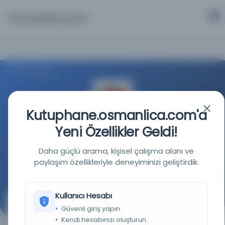
Osmanlica.com
Aramaya Dön
Kutuphane.osmanlica.com'a
Yeni Özellikler Geldi!
Milli Savunma Üniversitesi
Daha güçlü arama, kişisel çalışma alanı ve
paylaşım özellikleriyle deneyiminizi geliştirdik.
Kaynağa git
Kullanıcı Hesabı
Karadağ coğrafyası
Güvenli giriş yapın.
Kendi hesabınızı oluşturun.