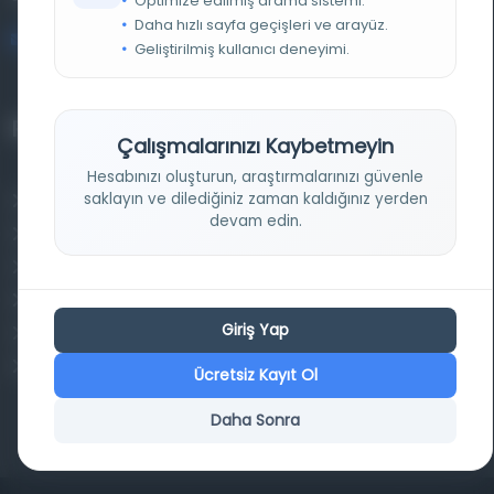
Optimize edilmiş arama sistemi.
Daha hızlı sayfa geçişleri ve arayüz.
bilgi@osmanlica.com
Geliştirilmiş kullanıcı deneyimi.
Projelerimiz
Çalışmalarınızı Kaybetmeyin
Hesabınızı oluşturun, araştırmalarınızı güvenle
saklayın ve dilediğiniz zaman kaldığınız yerden
Osmanlica.com
devam edin.
Aruz ve Hece Ölçüsü
Türkçe Metin Sıklık Analizi
Kazakça Metin Sıklık Analizi
Giriş Yap
Transkripsiyon Alfabesi Çevirisi
Tarihi Dokümanlarda Görüntü İyileştirilmesi
Ücretsiz Kayıt Ol
Daha Sonra