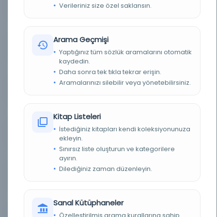
Verileriniz size özel saklansın.
YAZAR
çev. Tuğg. Ahmet Tevfik
BASIM TARIHI
24/06/2024 İzinli
Arama Geçmişi
BASIM YERI
İstanbul - Mahmut Bey Matbaası
Yaptığınız tüm sözlük aramalarını otomatik
kaydedin.
TÜR
Kitap
Daha sonra tek tıkla tekrar erişin.
Aramalarınızı silebilir veya yönetebilirsiniz.
DIL
Osmanlıca
DIJITAL
Evet
Kitap Listeleri
İstediğiniz kitapları kendi koleksiyonunuza
YAZMA
Bilinmiyor
ekleyin.
Sınırsız liste oluşturun ve kategorilere
KÜTÜPHANE
Milli Savunma Üniversitesi
ayırın.
Dilediğiniz zaman düzenleyin.
DEMIRBAŞ NUMARASI
365
KAYIT NUMARASI
H7C5D4IXAH
Sanal Kütüphaneler
Özelleştirilmiş arama kurallarına sahip