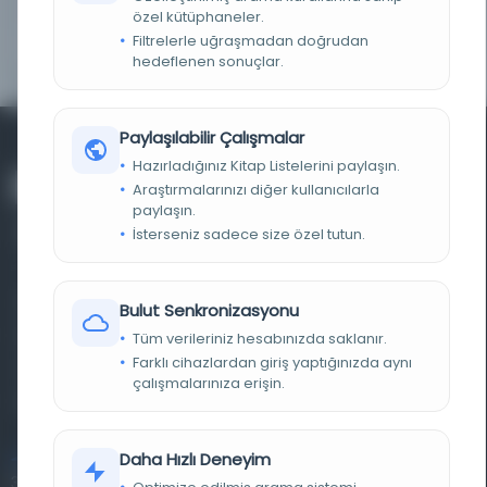
LOKASYON
Milli Savunma Üniversitesi
özel kütüphaneler.
Filtrelerle uğraşmadan doğrudan
TARIH
1911
hedeflenen sonuçlar.
Paylaşılabilir Çalışmalar
Hazırladığınız Kitap Listelerini paylaşın.
Araştırmalarınızı diğer kullanıcılarla
paylaşın.
İsterseniz sadece size özel tutun.
Farklı dönem, dil ve coğrafyalara ait tarihî yazma ve
Bulut Senkronizasyonu
basma eserleri, arşiv belgelerini, süreli yayınları ve görsel
Tüm verileriniz hesabınızda saklanır.
Farklı cihazlardan giriş yaptığınızda aynı
materyalleri bir araya getiren kapsamlı bir dijital
çalışmalarınıza erişin.
kütüphane ve meta katalog.
Daha Hızlı Deneyim
Entertech Ofis: 322 İstanbul Ün. Avcılar Kampüsü Avcılar,
34320 İstanbul