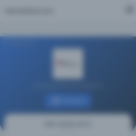
Osmanlica.com
Aramaya Dön
Koç Üniversitesi Suna Kıraç Kütüphanesi
Kaynağa git
Kitāb-ı Mevāiz, MS 347
(كتاب مواعظ)