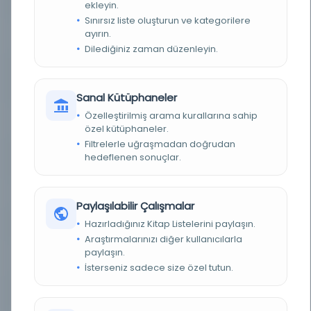
KAĞIT TÜRÜ / PAPER TYPE
Beyaz, orta kalın, suyollu kağıt
ekleyin.
Sınırsız liste oluşturun ve kategorilere
ayırın.
MÜREKKEP RENGI / INK
Siyah
COLOR
Dilediğiniz zaman düzenleyin.
CILTLEME VE TEZHIP
Ciltsiz, formalar kaba dikişle birbirine
ÖZELLIKLERI / BINDING
tutturulmuş
AND SCRIPT FEATURES
Sanal Kütüphaneler
Özelleştirilmiş arama kurallarına sahip
KALIGRAFI STILI /
Harekeli bozuk nesih / Harakāt Naskh script
CALLIGRAPHIC STYLE
özel kütüphaneler.
Filtrelerle uğraşmadan doğrudan
YAZMA NO. - VOLÜM NO.
MS 347No. 201
hedeflenen sonuçlar.
/ MS. NO. - ITEM NO.
BIB. NO. / CALL NO.
BP161.K58
Paylaşılabilir Çalışmalar
Hazırladığınız Kitap Listelerini paylaşın.
BAĞIŞÇI / DONATOR
Şinasi Tekin
Araştırmalarınızı diğer kullanıcılarla
paylaşın.
DIJITAL KOLEKSIYON /
Koç University Manuscripts Collection
DIGITAL COLLECTION
İsterseniz sadece size özel tutun.
FORMAT / FORMAT
jpeg