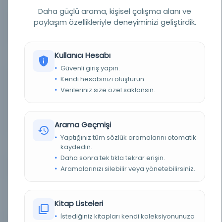
Daha güçlü arama, kişisel çalışma alanı ve
paylaşım özellikleriyle deneyiminizi geliştirdik.
LOKASYON
Suna Kıraç Kütüphanesi, Özel Koleksiyonlar ve
Arşivler / Suna Kıraç Library, Special Collections
and Archives
Kullanıcı Hesabı
TARIH
bilinmiyor
Güvenli giriş yapın.
Kendi hesabınızı oluşturun.
NOTLAR
Written in 13 lines per page. Harakāt Naskh script
in black ink. The cover is missing. Eserde
Verileriniz size özel saklansın.
ayetlerden ve çeşitli din büyüklerinin
sözlerinden ve hayat hikayelerinden alıntılar
yapılarak dinî konularda öğütler verilir. Eser hem
baştan hem de sondan eksiktir. Başı ve sonu
eksik eserin müellifini tespit edebilmek
Arama Geçmişi
mümkün olmamıştır.
Yaptığınız tüm sözlük aramalarını otomatik
FIRST_PAGE_ID
126295
kaydedin.
Daha sonra tek tıkla tekrar erişin.
BAŞLIK / TITLE
Kitāb-ı Mevāiz, MS 347
Aramalarınızı silebilir veya yönetebilirsiniz.
YAZININ TANIMLAMASI /
Yaprak sayısı : 63 / Satır sayısı : 13 / Yazı alanı
DESCRIPTION OF SCRIPT
boyutu : 170x120 mm / Kağıt boyutu : 220x160
mm / Yazmanın başı - sonu : 1a - 63b
Kitap Listeleri
İstediğiniz kitapları kendi koleksiyonunuza