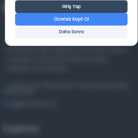
Giriş Yap
Ücretsiz Kayıt Ol
Daha Sonra
Farklı dönem, dil ve coğrafyalara ait tarihî yazma ve
basma eserleri, arşiv belgelerini, süreli yayınları ve görsel
materyalleri bir araya getiren kapsamlı bir dijital
kütüphane ve meta katalog.
Entertech Ofis: 322 İstanbul Ün. Avcılar Kampüsü Avcılar,
34320 İstanbul
bilgi@osmanlica.com
Projelerimiz