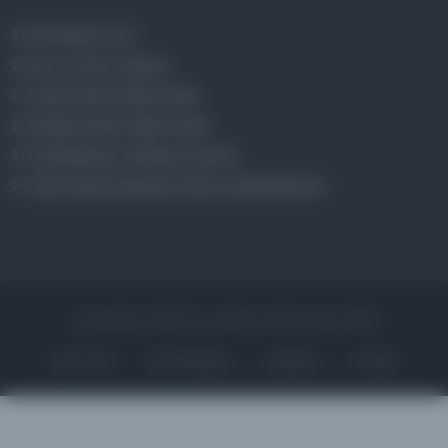
Osmanlica.com
Aruz ve Hece Ölçüsü
Türkçe Metin Sıklık Analizi
Kazakça Metin Sıklık Analizi
Transkripsiyon Alfabesi Çevirisi
Tarihi Dokümanlarda Görüntü İyileştirilmesi
Copyrights © 2026 Tüm Hakları Saklıdır. Mina ARGE
ANA SAYFA
KÜTÜPHANELER
HAKKINDA
İLETIŞIM