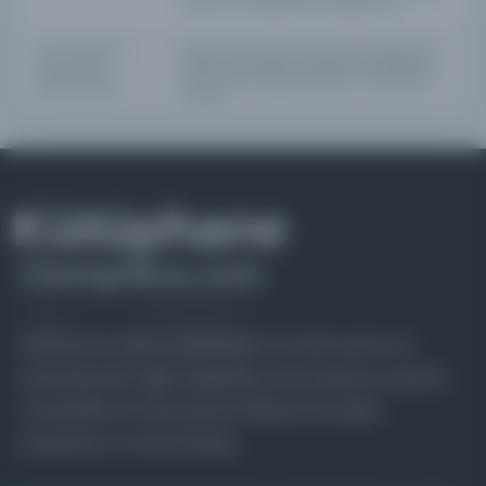
contact us at:
digitalresources@ku.edu.tr
.
DIJITALLEŞTIRME
Original scanned with Zeutschel OS 12000C A2
ÖZELLIKLERI /
scanner and saved as 300 ppi uncompressed
DIGITIZATION
tiffs. Display images generated in CONTENTdm
SPECIFICATIONS
as jpeg.
Farklı dönem, dil ve coğrafyalara ait tarihî yazma ve
basma eserleri, arşiv belgelerini, süreli yayınları ve görsel
materyalleri bir araya getiren kapsamlı bir dijital
kütüphane ve meta katalog.