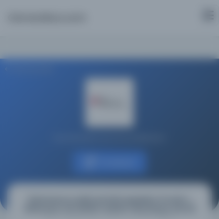
Osmanlica.com
Aramaya Dön
Koç Üniversitesi Suna Kıraç Kütüphanesi
Kaynağa git
[Muhtasaru’ş-Şifâ], MS 620; Meşâriku’l-Envâri’n-
Nebeviyye min Sihâhi’l-Ahbâri’l-Mustafiyye, MS 621
([مختصر الشفاء] (MS 620); مشارق الأنوار النبوية من صحاح أخبار المصطفوية (MS 621))