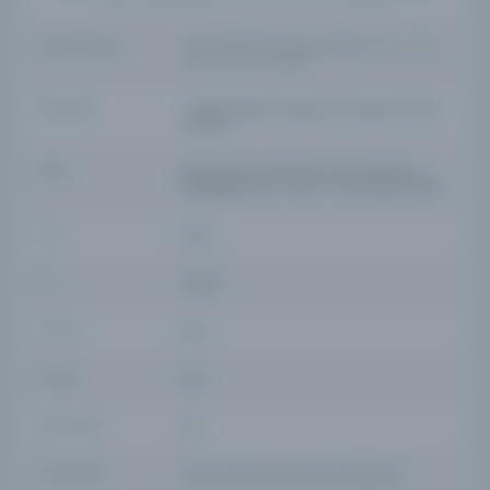
YAZAR ORIJINAL
Unidentified (MS 620); Razıyyuddîn Hasan b. Muhammed es-San’ânî / رضي الدين
حسن بن محمد بن حسن الصنعاني (MS 621)
BASIM YERI
- Abdülvahhab b. Süleyman el-Hanefî er-Rûmî
(MS 621)
KONU
Manuscripts, ArabicMuhammad, Prophet, d.
632Religious life -- Islam -- Early works to 1800
TÜR
Kitap
DIL
Arapça
DIJITAL
Evet
YAZMA
Evet
SAYFA SAYISI
512
KÜTÜPHANE
Koç Üniversitesi Suna Kıraç Kütüphanesi