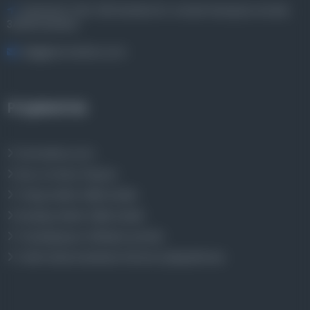
Entertech Ofis: 322 İstanbul Ün. Avcılar Kampüsü Avcılar,
34320 İstanbul
bilgi@osmanlica.com
Projelerimiz
Osmanlica.com
Aruz ve Hece Ölçüsü
Türkçe Metin Sıklık Analizi
Kazakça Metin Sıklık Analizi
Transkripsiyon Alfabesi Çevirisi
Tarihi Dokümanlarda Görüntü İyileştirilmesi