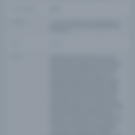
KAYIT NUMARASI
187879
LOKASYON
Suna Kıraç Kütüphanesi, Özel Koleksiyonlar ve
Arşivler / Suna Kıraç Library, Special Collections
and Archives
TARIH
n.d.; n.d.
NOTLAR
Birbirinden farklı 2 adet yazmanın bir araya
getirilmesiyle oluşturulmuş ve ciltlenmiş bir
eserdir. (Yazma numaraları: MS 620, MS 621) MS
620: Müellif mukaddimede Kadı ‘Iyâz’ın Şifâ-i
Şerîf olarak bilinen eş-Şifâ fî Ta’rîf-i Hukû ki’l-
Mustafa isimli eserden Hz. Peygamber’e
salavatın faziletine dair olan kısmını müstakil
olarak kaleme aldığını (tahrîc) belirtmektedir.
Dört bölümden oluşan kaynak metin eş-Şifâ,
İslam dünyasında büyük bir ilgi görmüş, hem
medreselerde hem de camilerde okunmuş,
üzerine şerh, haşiye, ihtisar ve tercüme gibi
birçok çalışma yapılmıştır. Elimizdeki muhtasar
da bu çalışmalardan bir tanesidir. Eserin müellifi
tespit edilememiştir. eK BİLGİLER: İki eserli
mecmuanın birinci eseridir. Nüshada istinsah
kaydı yoktur. 1a’da Hafız Ali el-Avni b. İbrahim ed-
Divlevî adına temellük kaydı ve iki temellük
mührü var dır. 2a, 5a, 12b ve 13a’da yaprakların
üst tarafında ‘vakıf’ yazısı bulunmaktadır.