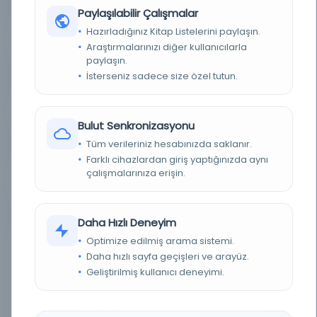
AND SCRIPT FEATURES
Paylaşılabilir Çalışmalar
Hazırladığınız Kitap Listelerini paylaşın.
KALIGRAFI STILI /
Bozuk nesih / Shikasta Naskh script
CALLIGRAPHIC STYLE
Araştırmalarınızı diğer kullanıcılarla
paylaşın.
YAZMA NO. - VOLÜM NO.
MS 415No. 253
İsterseniz sadece size özel tutun.
/ MS. NO. - ITEM NO.
BIB. NO. / CALL NO.
BP189.M84 1643?
Bulut Senkronizasyonu
Tüm verileriniz hesabınızda saklanır.
BAĞIŞÇI / DONATOR
Salim Erel
Farklı cihazlardan giriş yaptığınızda aynı
çalışmalarınıza erişin.
DIJITAL KOLEKSIYON /
Koç University Manuscripts Collection
DIGITAL COLLECTION
FORMAT / FORMAT
jpeg
Daha Hızlı Deneyim
Optimize edilmiş arama sistemi.
TELIF HAKKI VE
Bu websitesindeki tüm görüntü ve materyaller
KULLANIM / COPYRIGHT
görüntüleme amaçlıdır bu nedenle kullanıcılar
Daha hızlı sayfa geçişleri ve arayüz.
AND USAGE
Koç Üniversitesi'nden yazılı izin alınmaksızın
Geliştirilmiş kullanıcı deneyimi.
herhangi bir biçimde kopyalama, çoğaltma,
herhangi bir biçimde dağıtım, değiştirme,
uyarlama veya ekleme yapamazlar. İlgili kanuna
istinaden izin verilen eğitim ve öğretim
faaliyetleri kapsamında materyallerin