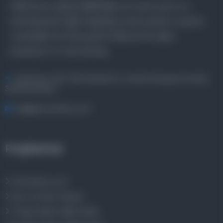
Farklı dönem, dil ve coğrafyalara ait tarihî yazma ve
basma eserleri, arşiv belgelerini, süreli yayınları ve görsel
materyalleri bir araya getiren kapsamlı bir dijital
kütüphane ve meta katalog.
Entertech Ofis: 322 İstanbul Ün. Avcılar Kampüsü Avcılar,
34320 İstanbul
bilgi@osmanlica.com
Projelerimiz
Osmanlica.com
Aruz ve Hece Ölçüsü
Türkçe Metin Sıklık Analizi