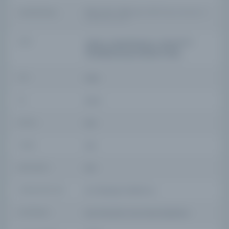
YAZAR ORIJINAL
Muhammed Ma'rūf b. Muhammed Şerif el-Abbāsi Trabzonlu [d. 1002 / 1594] / محمد
معروف بن محمد شريف العباسى
KONU
Sufisim--HistoryMysticism--IslamIslamic
philosophyIslamic sectsManuscripts,
TurkishManuscripts, Ottoman Turkish
TÜR
Kitap
DIL
ota,tur
DIJITAL
Evet
YAZMA
Evet
SAYFA SAYISI
364
FIZIKSEL BOYUTLAR
[III, 174] leaves/ 30x20,5 cm.
KÜTÜPHANE
Koç Üniversitesi Suna Kıraç Kütüphanesi