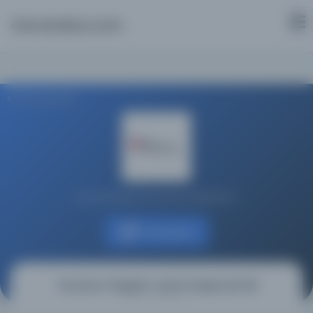
Osmanlica.com
Aramaya Dön
Koç Üniversitesi Suna Kıraç Kütüphanesi
Kaynağa git
Tercüme-i Reşeāt-ı Aynü’l-Hayāt, MS 415
(ترجمۀ رشحات عين الحيات)