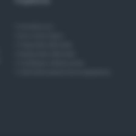
Projelerimiz
Osmanlica.com
Aruz ve Hece Ölçüsü
Türkçe Metin Sıklık Analizi
Kazakça Metin Sıklık Analizi
Transkripsiyon Alfabesi Çevirisi
Tarihi Dokümanlarda Görüntü İyileştirilmesi