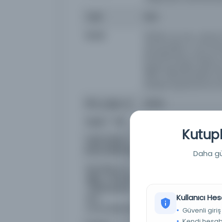
Tarih
1556
Notlar
Written as two columns 
and borders in red. Br
kenarlarında manzum ila
kaydı sonradan silinmi
1254/ 232a’da Mahmud o
Ketebe kaydı kısmen ka
first_page_id
136163
Başlık / Title
Cover
Kutuph
Tarih (Hicri) -
964
Date (Islamic)
Daha güç
Kaynakça ve
Yazıcıoğlu Mehmed, Muh
diğer nüshalar
30, s. 586-7
/ Bibliography
Kullanıcı Hes
and
concordances
Güvenli giriş
Kendi hesabı