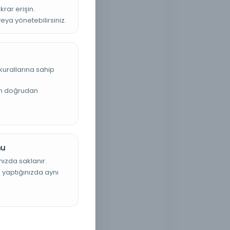
krar erişin.
veya yönetebilirsiniz.
kurallarına sahip
an doğrudan
nu
nızda saklanır.
ş yaptığınızda aynı