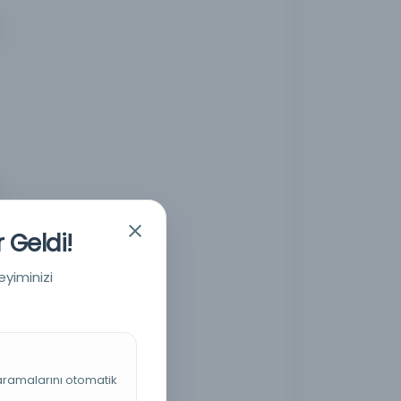
 Geldi!
eyiminizi
 aramalarını otomatik