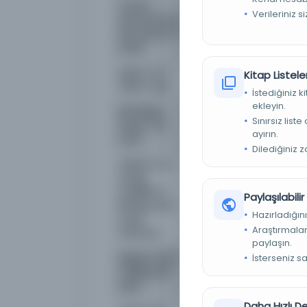
Yazının
Yaprak sayısı : 389 / Sü
Verileriniz s
tanımlaması /
Kağıt boyutu : 302x20
Description of
script
Kağıt türü /
Beyaz, kalın, aharlı, suyo
Kitap Listeler
Paper type
İstediğiniz 
ekleyin.
Mürekkep
Siyah, başlıklar, bazı be
Sınırsız list
rengi / Ink
ayırın.
color
Dilediğiniz 
Ciltleme ve
Çiçek ve yaprak desenli 
tezhip
388b-389a yaprakları al
özellikleri /
varak.
Paylaşılabili
Binding and
Hazırladığını
script
Araştırmaları
features
paylaşın.
Kaligrafi stili /
Harekeli nesih / Harakā
İsterseniz s
Calligraphic
style
Daha Hızlı 