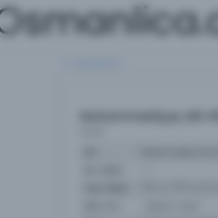
Osmanlica
Aramaya Dön
Muhammediyye, MS 41
(محمديه)
İsim
Muhammediyye, MS 4
İsim Orijinal
محمديه
Yazar Orijinal
Basım Yeri
- Nasuh b. Yusuf*