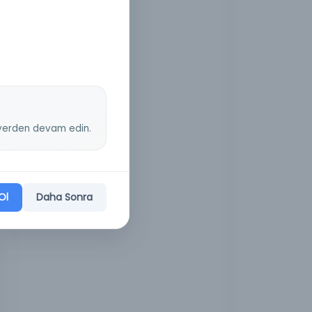
z yerden devam edin.
Ol
Daha Sonra