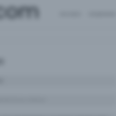
.com
Ana Sayfa
Kütüphanele
3
13
Muhammed b. Sālih Yazıcıoğlu Gelibolulu [d. 855 / 1451] / يازيجى اوغلى٬محمد بن صالح