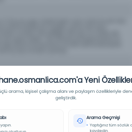
17 lines per page. Harakāt Naskh script in black ink with titles
own leather binding has medallion, şemse. Bazı sayfa
veler ve kitabın vakf edildiğine dair kayıt var. 1a’daki vakıf
ş. Eser baştan eksiktir. 76a’a Muhammed Reşid Efendi’ye ait
ğlu Muhammed Mustafa’ya ait 1263 tarihli temlik kayıtları.
zınmış olup sonradan yazılmıştır.
ane.osmanlica.com'a Yeni Özellikler
lü arama, kişisel çalışma alanı ve paylaşım özellikleriyle den
geliştirdik.
ammediyye, haz . A. Çelebioğlu, MEB, İstanbul, 1996. TDVİA, C.
abı
Arama Geçmişi
 yapın.
Yaptığınız tüm sözlük
kaydedin.
nızı oluşturun.