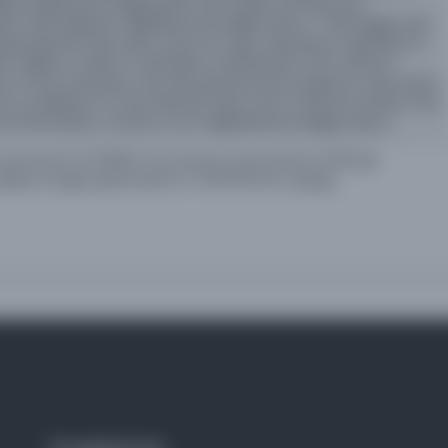
in kullanımına bağlı şartlar eser sahibi ve/veya Koç
aha fazla bilgi için:
digitalresources@ku.edu.tr
. / All images and
ing purposes and users may not copy, reproduce, distribute in
er, adapt or add to materials in whatsoever form without
nt of Koç University. Any educational and academic uses which
he compliance to the relevant laws must credit the Author and
re information, contact us at:
digitalresources@ku.edu.tr
.
 Zeutschel OS 12000C A2 scanner and saved as 300 ppi
isplay images generated in CONTENTdm as jpeg.