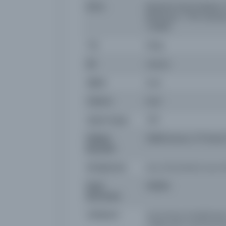
Konu
Muḥammad, Prophet, d
literature--17th cent
Turkish
Tür
Kitap
Dil
ota,tur
Dijital
Evet
Yazma
Evet
Sayfa Sayısı
787
Fiziksel
[389] leaves, (17 lines
Boyutlar
Kütüphane:
Koç Üniversitesi Suna 
Kayıt
136950
Numarası
Lokasyon
Suna Kıraç Kütüphanesi,
Collections and Archiv