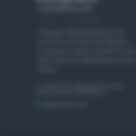
Farklı dönem, dil ve coğrafyalara ait tarihî
yazma ve basma eserleri, arşiv belgelerini,
süreli yayınları ve görsel materyalleri bir araya
getiren kapsamlı bir dijital kütüphane ve meta
katalog.
Entertech Ofis: 322 İstanbul Ün. Avcılar
Kampüsü Avcılar, 34320 İstanbul
bilgi@osmanlica.com