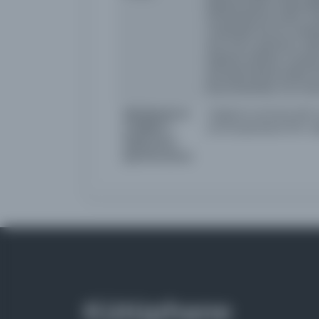
kapsamında materyaller
Üniversitesi'ne aittir. D
materials are for view
any form, perform, alt
express written conse
are permitted under t
Koç University. For mo
Dijitalleştirme
Original scanned with
özellikleri /
uncompressed tiffs. D
Digitization
specifications