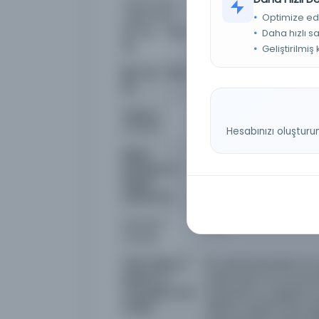
Yazma No. -
MS 413No. 251
Optimize ed
Volüm No. /
MS. No. - Item
Daha hızlı s
No.
Geliştirilmiş
Bib. No. / Call
BP75.M94 1556
No.
Bağışçı /
Şinasi Tekin
Donator
Hesabınızı oluşturu
Dijital
Koç University Manuscr
koleksiyon /
Digital
collection
Format /
jpeg
Format
Telif hakkı ve
Bu websitesindeki tüm
kullanım /
kullanıcılar Koç Ünivers
Copyright and
kopyalama, çoğaltma, 
usage
ekleme yapamazlar. İlgi