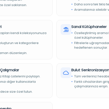
tun sayısı : 2 / Satır sayısı : 17 / Yazı alanı boyutu : 234x128 mm /
Daha sonra tek tıkla te
ize özel saklansın.
8 mm / Yazmanın başı - sonu : 1b - 389a
Aramalarınızı silebilir 
llu, filigranlı kağıt
i
Sanal Kütüphaneler
kitapları kendi koleksiyonunuza
Özelleştirilmiş arama 
özel kütüphaneler.
yitler ve yazı alanı çerçevesi kırmızı
e oluşturun ve kategorilere
Filtrelerle uğraşmad
hedeflenen sonuçlar.
zaman düzenleyin.
beyzi şemseli kahverengi deri cilt. Tezhip özellikleri : 1b-9a ve
tın varak çerçeve içinde, bu yapraklardaki başlıklar da altın
r Çalışmalar
Bulut Senkronizasyo
z Kitap Listelerini paylaşın.
Tüm verileriniz hesabı
nızı diğer kullanıcılarla
Farklı cihazlardan giri
çalışmalarınıza erişin.
t Naskh script
adece size özel tutun.
Deneyim