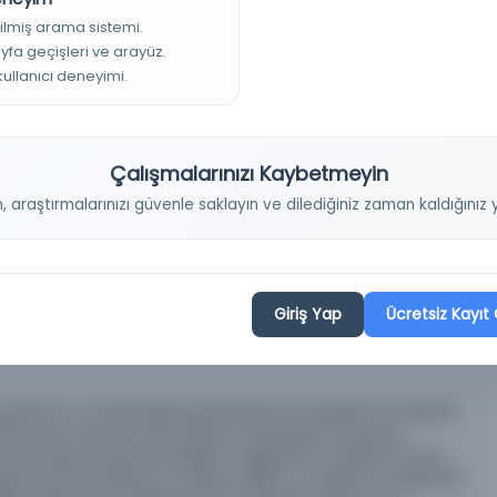
ilmiş arama sistemi.
ayfa geçişleri ve arayüz.
 kullanıcı deneyimi.
Çalışmalarınızı Kaybetmeyin
n, araştırmalarınızı güvenle saklayın ve dilediğiniz zaman kaldığını
ipts Collection
Giriş Yap
Ücretsiz Kayıt 
 görüntü ve materyaller görüntüleme amaçlıdır bu nedenle
itesi'nden yazılı izin alınmaksızın herhangi bir biçimde
herhangi bir biçimde dağıtım, değiştirme, uyarlama veya
li kanuna istinaden izin verilen eğitim ve öğretim faaliyetleri