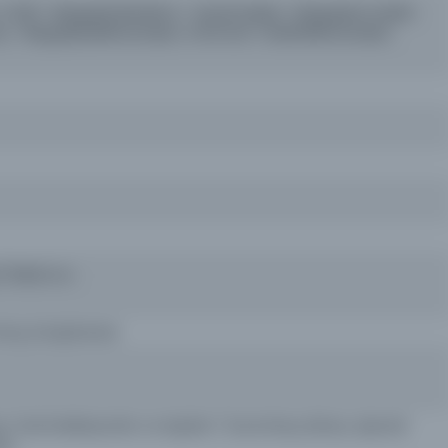
. 632--BiographyMuslims--Saudi Arabia--BiographyTurkish
ury--BiographyManuscripts, Ottoman TurkishManuscripts,
)/ 30x21 cm.
Kıraç Kütüphanesi
 Özel Koleksiyonlar ve Arşivler / Suna Kıraç Library, Special
es