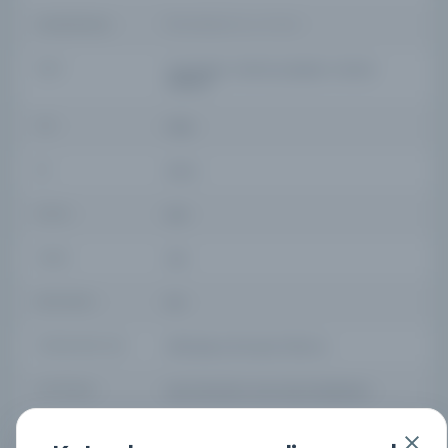
YAZAR ORIJINAL
Fuzuli [d. 963 / 1556] / فضولى ٬محمد بن سليمان
KONU
El yazmaları, TürkTürk şiiriŞairler, TürkTürk
edebiyatı
TÜR
Kitap
DIL
ota,tur
DIJITAL
Evet
YAZMA
Evet
SAYFA SAYISI
194
FIZIKSEL BOYUTLAR
[90] leaves, (12 lines)/ 17,5x11 cm.
KÜTÜPHANE
Koç Üniversitesi Suna Kıraç Kütüphanesi
KAYIT NUMARASI
129968