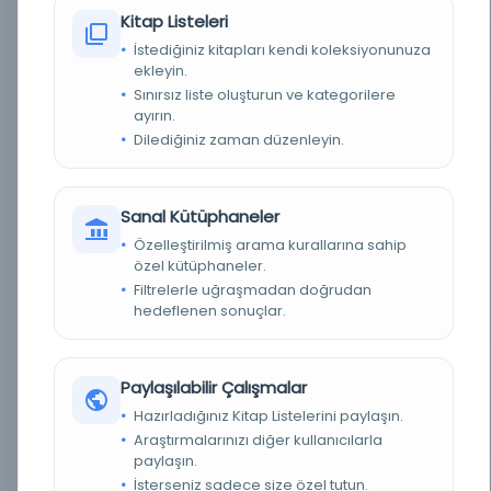
Kitap Listeleri
YAZININ TANIMLAMASI /
Yaprak sayısı : 90 / Sütun sayısı : 2 / Satır sayısı :
İstediğiniz kitapları kendi koleksiyonunuza
DESCRIPTION OF SCRIPT
12 / Yazı alanı boyutu : 132x73 mm / Kağıt boyutu :
ekleyin.
175x106 mm / Yazmanın başı - sonu : 1a - 90b
Sınırsız liste oluşturun ve kategorilere
ayırın.
KAĞIT TÜRÜ / PAPER TYPE
Beyaz, aharlı, suyollu kağıt
Dilediğiniz zaman düzenleyin.
MÜREKKEP RENGI / INK
Siyah, gazel başlarındaki “velehu eydan”
COLOR
kelimeleri kırmızı
Sanal Kütüphaneler
CILTLEME VE TEZHIP
Ön deffe mukavva, arka deffe kahverengi deri cilt
Özelleştirilmiş arama kurallarına sahip
ÖZELLIKLERI / BINDING
AND SCRIPT FEATURES
özel kütüphaneler.
Filtrelerle uğraşmadan doğrudan
KALIGRAFI STILI /
Talik / Taʿlīq script
hedeflenen sonuçlar.
CALLIGRAPHIC STYLE
YAZMA NO. - VOLÜM NO.
MS 371No. 218
/ MS. NO. - ITEM NO.
Paylaşılabilir Çalışmalar
Hazırladığınız Kitap Listelerini paylaşın.
BIB. NO. / CALL NO.
PL248.F95
Araştırmalarınızı diğer kullanıcılarla
paylaşın.
BAĞIŞÇI / DONATOR
Şinasi Tekin
İsterseniz sadece size özel tutun.