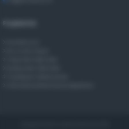
bilgi@osmanlica.com
Projelerimiz
Osmanlica.com
Aruz ve Hece Ölçüsü
Türkçe Metin Sıklık Analizi
Kazakça Metin Sıklık Analizi
Transkripsiyon Alfabesi Çevirisi
Tarihi Dokümanlarda Görüntü İyileştirilmesi
Copyrights © 2026 Tüm Hakları Saklıdır. Mina ARGE