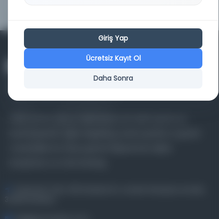
SPECIFICATIONS
as JP2000
Giriş Yap
Ücretsiz Kayıt Ol
Daha Sonra
Farklı dönem, dil ve coğrafyalara ait tarihî yazma ve
basma eserleri, arşiv belgelerini, süreli yayınları ve görsel
materyalleri bir araya getiren kapsamlı bir dijital
kütüphane ve meta katalog.
Entertech Ofis: 322 İstanbul Ün. Avcılar Kampüsü Avcılar,
34320 İstanbul