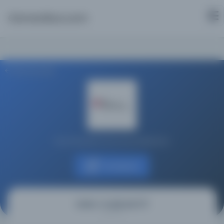
Osmanlica.com
Aramaya Dön
Koç Üniversitesi Suna Kıraç Kütüphanesi
Kaynağa git
Divān-ı Fuzūli, MS 371
(ديوان فضولى)