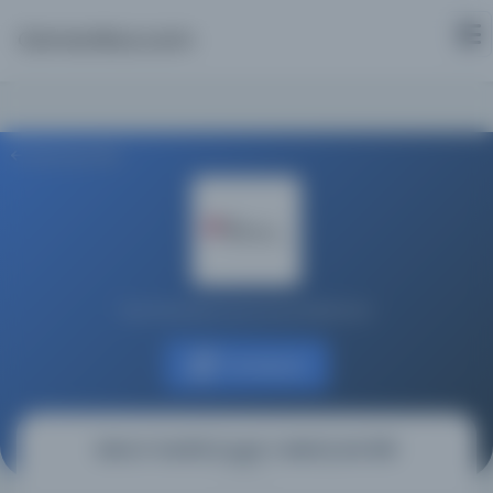
Osmanlica.com
Aramaya Dön
Koç Üniversitesi Suna Kıraç Kütüphanesi
Kaynağa git
Bahru'l-Garā'ib [Lugat-i Halimi], MS 369
(بحر الغرائب)