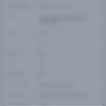
YAZAR ORIJINAL
Lutfullāh Halimi Amasyalı / لطف الله حليمى
KONU
Fars dili--Sözlükler--Türkçe El Yazmaları,
Osmanlı Türkçesi El Yazmaları, Türkçe El
Yazmaları, Farsça
TÜR
Kitap
DIL
fas,ota
DIJITAL
Evet
YAZMA
Evet
SAYFA SAYISI
244
FIZIKSEL BOYUTLAR
[116] leaves (17 lines)/ 21x15 cm.
KÜTÜPHANE
Koç Üniversitesi Suna Kıraç Kütüphanesi
KAYIT NUMARASI
140550