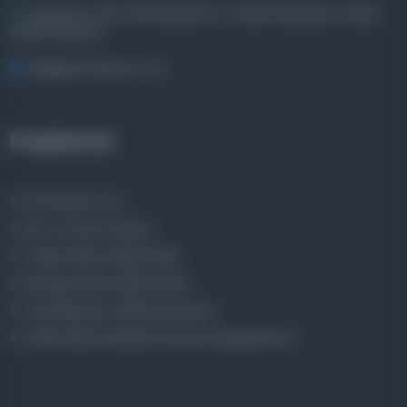
Entertech Ofis: 322 İstanbul Ün. Avcılar Kampüsü Avcılar,
34320 İstanbul
bilgi@osmanlica.com
Projelerimiz
Osmanlica.com
Aruz ve Hece Ölçüsü
Türkçe Metin Sıklık Analizi
Kazakça Metin Sıklık Analizi
Transkripsiyon Alfabesi Çevirisi
Tarihi Dokümanlarda Görüntü İyileştirilmesi