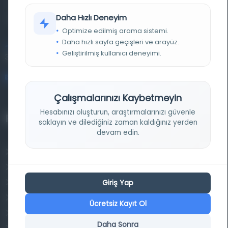
materyalleri bir araya getiren kapsamlı bir dijital
Daha Hızlı Deneyim
kütüphane ve meta katalog.
Optimize edilmiş arama sistemi.
Daha hızlı sayfa geçişleri ve arayüz.
Entertech Ofis: 322 İstanbul Ün. Avcılar Kampüsü Avcılar,
Geliştirilmiş kullanıcı deneyimi.
34320 İstanbul
bilgi@osmanlica.com
Çalışmalarınızı Kaybetmeyin
Hesabınızı oluşturun, araştırmalarınızı güvenle
Projelerimiz
saklayın ve dilediğiniz zaman kaldığınız yerden
devam edin.
Osmanlica.com
Aruz ve Hece Ölçüsü
Giriş Yap
Türkçe Metin Sıklık Analizi
Kazakça Metin Sıklık Analizi
Ücretsiz Kayıt Ol
Transkripsiyon Alfabesi Çevirisi
Daha Sonra