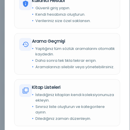
Kullanıcı Hesabı
Güvenli giriş yapın.
YAZAR
Yeğtaş, Ahmed Muhtar,
Kendi hesabınızı oluşturun.
Verileriniz size özel saklansın.
BASIM YERI
İstanbul: Karabet ve Kasbar Matbaası -
TÜR
Kitap
Arama Geçmişi
Yaptığınız tüm sözlük aramalarını otomatik
DIL
Türkçe
kaydedin.
Daha sonra tek tıkla tekrar erişin.
DIJITAL
Hayır
Aramalarınızı silebilir veya yönetebilirsiniz.
YAZMA
Hayır
Kitap Listeleri
KÜTÜPHANE
Milli Kütüphane
İstediğiniz kitapları kendi koleksiyonunuza
ekleyin.
KAYIT NUMARASI
EHT_50622
Sınırsız liste oluşturun ve kategorilere
ayırın.
LOKASYON
Milli Kütüphane-Ankara/Milli Kütüphane
Dilediğiniz zaman düzenleyin.
Yazmalar Koleksiyonu