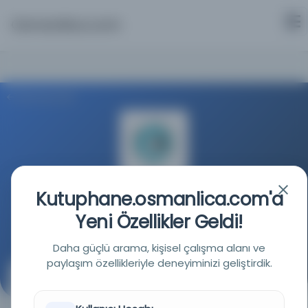
Osmanlica.com
Aramaya Dön
Kutuphane.osmanlica.com'a
Milli Kütüphane
Yeni Özellikler Geldi!
Kaynağa git
Daha güçlü arama, kişisel çalışma alanı ve
paylaşım özellikleriyle deneyiminizi geliştirdik.
Teşvik-i vicdan, yahud, Eytâma zulmeden iflah olur
mu?
( )