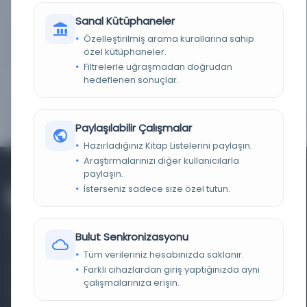
TARIH
1305 H [1888 M].
Sanal Kütüphaneler
NOTLAR
Eseri görmek veya dijital kopyasını almak için
Özelleştirilmiş arama kurallarına sahip
Türkiye Yazma Eserler Kurumu Başkanlığı Ankara
özel kütüphaneler.
Bölge Müdürlüğüne başvurunuz.
Filtrelerle uğraşmadan doğrudan
hedeflenen sonuçlar.
ID
50622
YER NUMARASI
06 Mil EHT A 17768
Paylaşılabilir Çalışmalar
Hazırladığınız Kitap Listelerini paylaşın.
Araştırmalarınızı diğer kullanıcılarla
paylaşın.
İsterseniz sadece size özel tutun.
Bulut Senkronizasyonu
Tüm verileriniz hesabınızda saklanır.
Farklı cihazlardan giriş yaptığınızda aynı
Farklı dönem, dil ve coğrafyalara ait tarihî yazma ve
çalışmalarınıza erişin.
basma eserleri, arşiv belgelerini, süreli yayınları ve görsel