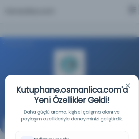
Osmanlica.com
Aramaya Dön
Kutuphane.osmanlica.com'a
Milli Kütüphane
Yeni Özellikler Geldi!
Kaynağa git
Daha güçlü arama, kişisel çalışma alanı ve
paylaşım özellikleriyle deneyiminizi geliştirdik.
Harb cerideleri ile vesâik-i harbiye dosyaları hakkında
talimatnâme
( )