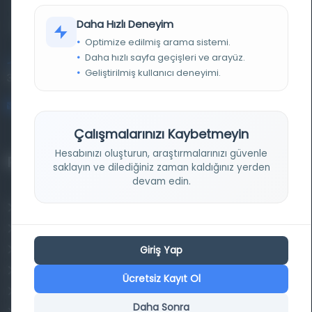
materyalleri bir araya getiren kapsamlı bir dijital
Daha Hızlı Deneyim
kütüphane ve meta katalog.
Optimize edilmiş arama sistemi.
Daha hızlı sayfa geçişleri ve arayüz.
Entertech Ofis: 322 İstanbul Ün. Avcılar Kampüsü Avcılar,
Geliştirilmiş kullanıcı deneyimi.
34320 İstanbul
bilgi@osmanlica.com
Çalışmalarınızı Kaybetmeyin
Hesabınızı oluşturun, araştırmalarınızı güvenle
Projelerimiz
saklayın ve dilediğiniz zaman kaldığınız yerden
devam edin.
Osmanlica.com
Aruz ve Hece Ölçüsü
Giriş Yap
Türkçe Metin Sıklık Analizi
Kazakça Metin Sıklık Analizi
Ücretsiz Kayıt Ol
Transkripsiyon Alfabesi Çevirisi
Daha Sonra