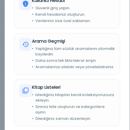
Kullanıcı Hesabı
Güvenli giriş yapın.
YAZAR
Bilinmiyor
Kendi hesabınızı oluşturun.
Verileriniz size özel saklansın.
BASIM YERI
Dersaadet:Matbaa-i Askeriye -
TÜR
Kitap
Arama Geçmişi
Yaptığınız tüm sözlük aramalarını otomatik
DIL
Türkçe
kaydedin.
Daha sonra tek tıkla tekrar erişin.
DIJITAL
Hayır
Aramalarınızı silebilir veya yönetebilirsiniz.
YAZMA
Hayır
Kitap Listeleri
KÜTÜPHANE
Milli Kütüphane
İstediğiniz kitapları kendi koleksiyonunuza
ekleyin.
KAYIT NUMARASI
EHT_86211
Sınırsız liste oluşturun ve kategorilere
ayırın.
LOKASYON
Milli Kütüphane-Ankara/Milli Kütüphane
Dilediğiniz zaman düzenleyin.
Yazmalar Koleksiyonu