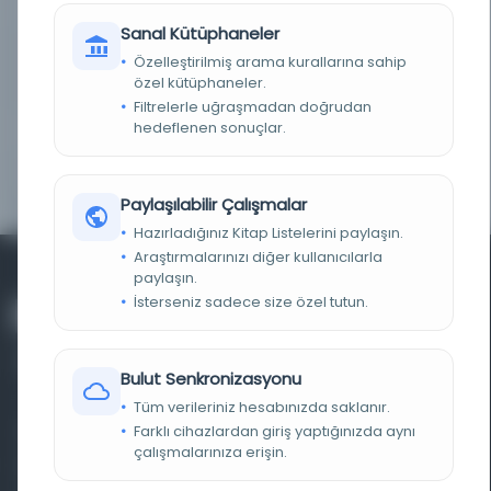
TARIH
1333 R 1917 M
Sanal Kütüphaneler
NOTLAR
Eseri görmek veya dijital kopyasını almak için
Özelleştirilmiş arama kurallarına sahip
Türkiye Yazma Eserler Kurumu Başkanlığı Ankara
özel kütüphaneler.
Bölge Müdürlüğüne başvurunuz.
Filtrelerle uğraşmadan doğrudan
hedeflenen sonuçlar.
ID
86211
YER NUMARASI
06 Mil EHT B 3192
Paylaşılabilir Çalışmalar
Hazırladığınız Kitap Listelerini paylaşın.
Araştırmalarınızı diğer kullanıcılarla
paylaşın.
İsterseniz sadece size özel tutun.
Bulut Senkronizasyonu
Tüm verileriniz hesabınızda saklanır.
Farklı cihazlardan giriş yaptığınızda aynı
Farklı dönem, dil ve coğrafyalara ait tarihî yazma ve
çalışmalarınıza erişin.
basma eserleri, arşiv belgelerini, süreli yayınları ve görsel