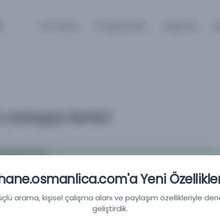
m
Ana Sayfa
Kütüphaneler
Hakkında
İl
n pedagoji dersleri
dagoji dersleri
ane.osmanlica.com'a Yeni Özellikler
-
lü arama, kişisel çalışma alanı ve paylaşım özellikleriyle den
geliştirdik.