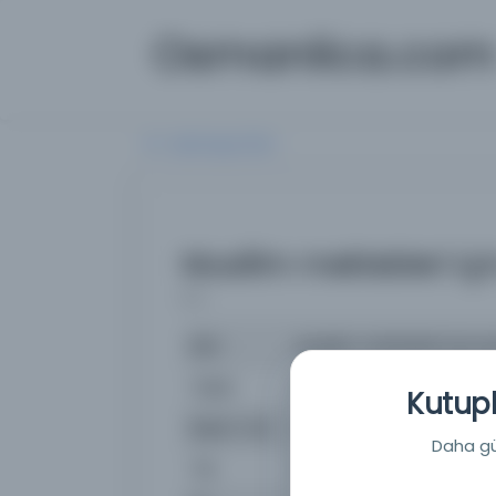
Osmanlica.co
Aramaya Dön
Muallim mektebleri içi
( )
İsim
Muallim mektebleri için pe
Yazar
Sirer, Reşad Şemseddin,
Kutuph
Basım Yeri
[Ankara]: Maarif Vekâleti 
Daha güç
Tür
Kitap