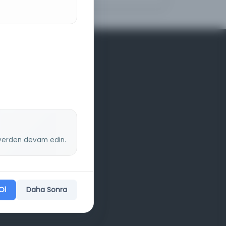
z yerden devam edin.
Ol
Daha Sonra