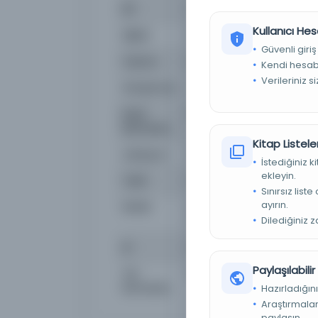
Dil
Türkçe
Kullanıcı Hes
Dijital
Hayır
Güvenli giriş
Yazma
Hayır
Kendi hesabı
Verileriniz s
Kütüphane:
Milli Kütüphane
Kayıt
EHT_60445
Numarası
Kitap Listeler
Lokasyon
Milli Kütüphane-Ankara/M
İstediğiniz 
ekleyin.
Tarih
1927
Sınırsız list
ayırın.
Notlar
Eseri görmek veya dijital 
Dilediğiniz 
Ankara Bölge Müdürlüğün
Id
60445
Paylaşılabili
Yer
06 Mil EHT A 27774
Numarası
Hazırladığını
Araştırmaları
paylaşın.