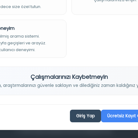
adece size özel tutun.
Deneyim
ilmiş arama sistemi.
ayfa geçişleri ve arayüz.
 kullanıcı deneyimi.
Projelerimiz
Çalışmalarınızı Kaybetmeyin
Osmanlica.com
n, araştırmalarınızı güvenle saklayın ve dilediğiniz zaman kaldığını
Aruz ve Hece Ölçüsü
Türkçe Metin Sıklık Analizi
Kazakça Metin Sıklık Analizi
Giriş Yap
Ücretsiz Kayıt 
Transkripsiyon Alfabesi Çevirisi
Tarihi Dokümanlarda Görüntü İyileştirilmesi