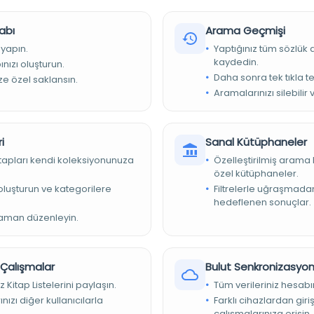
abı
Arama Geçmişi
 yapın.
Yaptığınız tüm sözlük
kaydedin.
nızı oluşturun.
Daha sonra tek tıkla te
ize özel saklansın.
Aramalarınızı silebilir 
i
Sanal Kütüphaneler
illi Kütüphane Yazmalar Koleksiyonu
kitapları kendi koleksiyonunuza
Özelleştirilmiş arama 
özel kütüphaneler.
e oluşturun ve kategorilere
Filtrelerle uğraşmad
hedeflenen sonuçlar.
kopyasını almak için Türkiye Yazma Eserler Kurumu Başkanlığı
zaman düzenleyin.
e başvurunuz.
r Çalışmalar
Bulut Senkronizasyo
z Kitap Listelerini paylaşın.
Tüm verileriniz hesabı
nızı diğer kullanıcılarla
Farklı cihazlardan giri
çalışmalarınıza erişin.