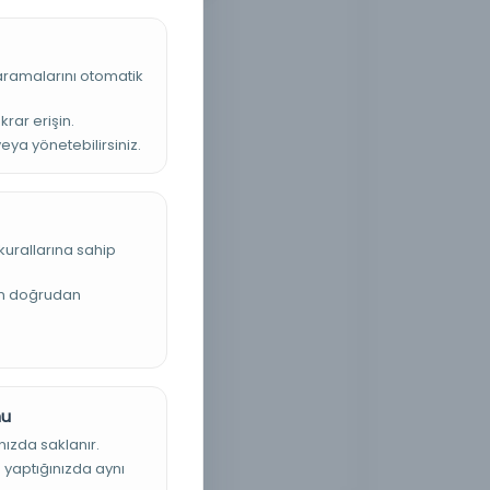
 aramalarını otomatik
krar erişin.
veya yönetebilirsiniz.
kurallarına sahip
an doğrudan
nu
nızda saklanır.
ş yaptığınızda aynı