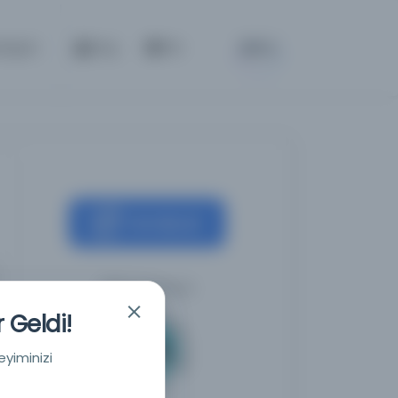
BETA
etişim
Giriş
TR
Kaynağa git
Milli Kütüphane
 Geldi!
eyiminizi