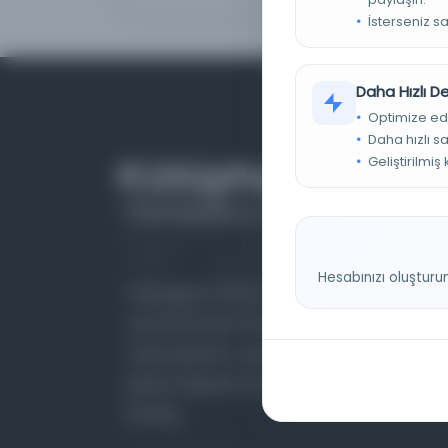
İsterseniz s
Daha Hızlı 
Optimize ed
Daha hızlı s
Geliştirilmiş
Hesabınızı oluşturu
Farklı dönem, dil ve coğrafyalara ait tarihî
yazma ve basma eserleri, arşiv belgelerini,
süreli yayınları ve görsel materyalleri bir araya
getiren kapsamlı bir dijital kütüphane ve meta
katalog.