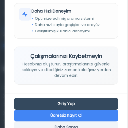
materyalleri bir araya getiren kapsamlı bir dijital
Daha Hızlı Deneyim
kütüphane ve meta katalog.
Optimize edilmiş arama sistemi.
Daha hızlı sayfa geçişleri ve arayüz.
Entertech Ofis: 322 İstanbul Ün. Avcılar Kampüsü Avcılar,
Geliştirilmiş kullanıcı deneyimi.
34320 İstanbul
bilgi@osmanlica.com
Çalışmalarınızı Kaybetmeyin
Hesabınızı oluşturun, araştırmalarınızı güvenle
Projelerimiz
saklayın ve dilediğiniz zaman kaldığınız yerden
devam edin.
Osmanlica.com
Aruz ve Hece Ölçüsü
Giriş Yap
Türkçe Metin Sıklık Analizi
Kazakça Metin Sıklık Analizi
Ücretsiz Kayıt Ol
Transkripsiyon Alfabesi Çevirisi
Daha Sonra