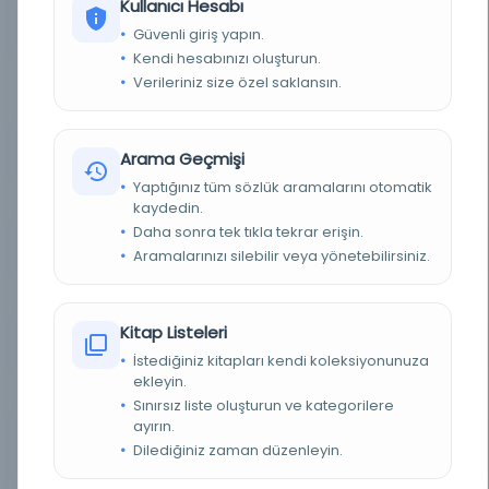
Kullanıcı Hesabı
YAZAR
Arapyan, İstepan,
Güvenli giriş yapın.
Kendi hesabınızı oluşturun.
BASIM YERI
İstanbul:Maarif-i Umumiye Nezareti Telif ve
Verileriniz size özel saklansın.
Tercüme Kütübhanesi Maarif-i Umumiye
Nezareti Telif ve Tercüme Kütübhanesi -
TÜR
Kitap
Arama Geçmişi
Yaptığınız tüm sözlük aramalarını otomatik
DIL
Türkçe
kaydedin.
Daha sonra tek tıkla tekrar erişin.
DIJITAL
Hayır
Aramalarınızı silebilir veya yönetebilirsiniz.
YAZMA
Hayır
Kitap Listeleri
KÜTÜPHANE
Milli Kütüphane
İstediğiniz kitapları kendi koleksiyonunuza
ekleyin.
KAYIT NUMARASI
EHT_87328
Sınırsız liste oluşturun ve kategorilere
ayırın.
LOKASYON
Milli Kütüphane-Ankara/Milli Kütüphane
Dilediğiniz zaman düzenleyin.
Yazmalar Koleksiyonu