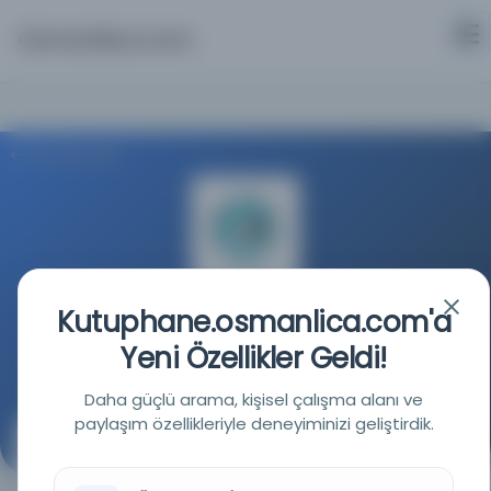
Osmanlica.com
Aramaya Dön
Milli Kütüphane
Kutuphane.osmanlica.com'a
Yeni Özellikler Geldi!
Kaynağa git
Daha güçlü arama, kişisel çalışma alanı ve
paylaşım özellikleriyle deneyiminizi geliştirdik.
Yeni usûl defteri
( )