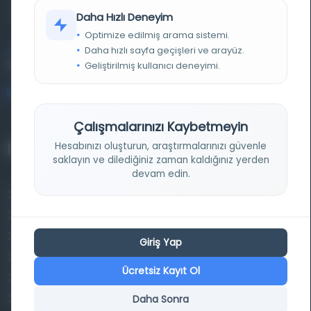
kütüphane ve meta katalog.
Daha Hızlı Deneyim
Optimize edilmiş arama sistemi.
Daha hızlı sayfa geçişleri ve arayüz.
Entertech Ofis: 322 İstanbul Ün. Avcılar Kampüsü Avcılar,
34320 İstanbul
Geliştirilmiş kullanıcı deneyimi.
bilgi@osmanlica.com
Çalışmalarınızı Kaybetmeyin
Hesabınızı oluşturun, araştırmalarınızı güvenle
Projelerimiz
saklayın ve dilediğiniz zaman kaldığınız yerden
devam edin.
Osmanlica.com
Aruz ve Hece Ölçüsü
Türkçe Metin Sıklık Analizi
Giriş Yap
Kazakça Metin Sıklık Analizi
Ücretsiz Kayıt Ol
Transkripsiyon Alfabesi Çevirisi
Daha Sonra
Tarihi Dokümanlarda Görüntü İyileştirilmesi