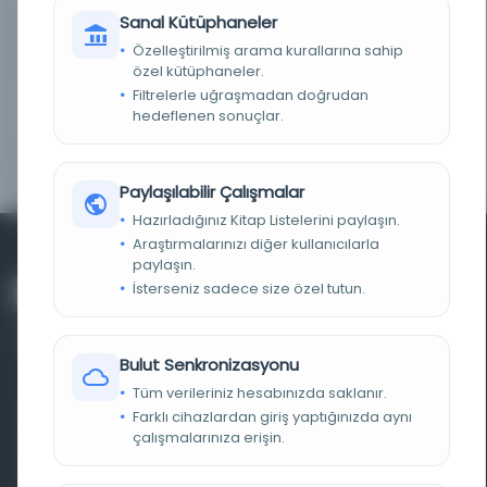
Sanal Kütüphaneler
NOTLAR
Eseri görmek veya dijital kopyasını almak için
Türkiye Yazma Eserler Kurumu Başkanlığı Ankara
Özelleştirilmiş arama kurallarına sahip
Bölge Müdürlüğüne başvurunuz.
özel kütüphaneler.
Filtrelerle uğraşmadan doğrudan
ID
34167
hedeflenen sonuçlar.
YER NUMARASI
06 Mil EHT A 917
Paylaşılabilir Çalışmalar
Hazırladığınız Kitap Listelerini paylaşın.
Araştırmalarınızı diğer kullanıcılarla
paylaşın.
İsterseniz sadece size özel tutun.
Bulut Senkronizasyonu
Tüm verileriniz hesabınızda saklanır.
Farklı dönem, dil ve coğrafyalara ait tarihî yazma ve
Farklı cihazlardan giriş yaptığınızda aynı
çalışmalarınıza erişin.
basma eserleri, arşiv belgelerini, süreli yayınları ve görsel
materyalleri bir araya getiren kapsamlı bir dijital