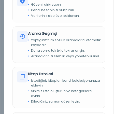
Güvenli giriş yapın.
YAZAR
Ziver
Kendi hesabınızı oluşturun.
Verileriniz size özel saklansın.
BASIM YERI
Rodos: Vilayet Matbaası -
TÜR
Kitap
Arama Geçmişi
Yaptığınız tüm sözlük aramalarını otomatik
DIL
Türkçe
kaydedin.
Daha sonra tek tıkla tekrar erişin.
DIJITAL
Hayır
Aramalarınızı silebilir veya yönetebilirsiniz.
YAZMA
Hayır
Kitap Listeleri
KÜTÜPHANE
Milli Kütüphane
İstediğiniz kitapları kendi koleksiyonunuza
ekleyin.
KAYIT NUMARASI
EHT_34167
Sınırsız liste oluşturun ve kategorilere
ayırın.
LOKASYON
Milli Kütüphane-Ankara/Milli Kütüphane
Yazmalar Koleksiyonu
Dilediğiniz zaman düzenleyin.
TARIH
1312 [1896].