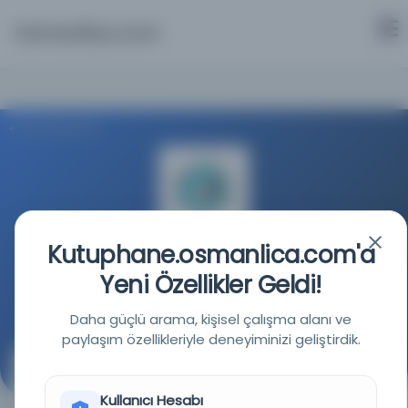
Osmanlica.com
Aramaya Dön
Kutuphane.osmanlica.com'a
Milli Kütüphane
Yeni Özellikler Geldi!
Kaynağa git
Daha güçlü arama, kişisel çalışma alanı ve
paylaşım özellikleriyle deneyiminizi geliştirdik.
Rodos tarihi
( )
Kullanıcı Hesabı