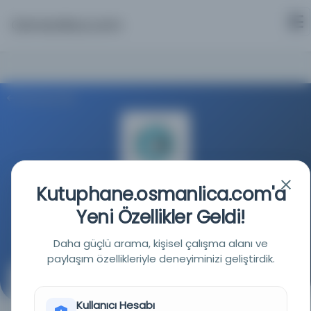
Osmanlica.com
Aramaya Dön
Kutuphane.osmanlica.com'a
Milli Kütüphane
Yeni Özellikler Geldi!
Kaynağa git
Daha güçlü arama, kişisel çalışma alanı ve
paylaşım özellikleriyle deneyiminizi geliştirdik.
Hulasatü'l-beyan fi tefsiri'l-Kur'an
( )
Kullanıcı Hesabı