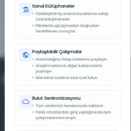
Sanal Kütüphaneler
NOTLAR
Eseri görmek veya dijital kopyasını almak için
Türkiye Yazma Eserler Kurumu Başkanlığı Ankara
Özelleştirilmiş arama kurallarına sahip
Bölge Müdürlüğüne başvurunuz.
özel kütüphaneler.
Filtrelerle uğraşmadan doğrudan
ID
11051
hedeflenen sonuçlar.
YER NUMARASI
EHT 1956 A 829
Paylaşılabilir Çalışmalar
Hazırladığınız Kitap Listelerini paylaşın.
Araştırmalarınızı diğer kullanıcılarla
paylaşın.
İsterseniz sadece size özel tutun.
Bulut Senkronizasyonu
Tüm verileriniz hesabınızda saklanır.
Farklı dönem, dil ve coğrafyalara ait tarihî yazma ve
Farklı cihazlardan giriş yaptığınızda aynı
çalışmalarınıza erişin.
basma eserleri, arşiv belgelerini, süreli yayınları ve görsel
materyalleri bir araya getiren kapsamlı bir dijital