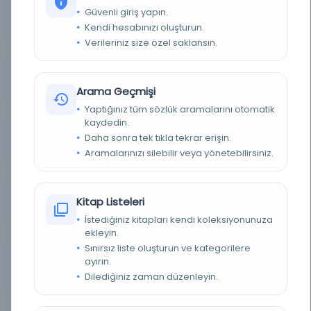
Güvenli giriş yapın.
YAZAR
Mehmed Vehbi Çelebi.
Kendi hesabınızı oluşturun.
Verileriniz size özel saklansın.
BASIM YERI
İstanbul: Evkâf-ı İslâmiye Matbaası -
TÜR
Kitap
Arama Geçmişi
Yaptığınız tüm sözlük aramalarını otomatik
DIL
Türkçe
kaydedin.
Daha sonra tek tıkla tekrar erişin.
DIJITAL
Hayır
Aramalarınızı silebilir veya yönetebilirsiniz.
YAZMA
Hayır
Kitap Listeleri
KÜTÜPHANE
Milli Kütüphane
İstediğiniz kitapları kendi koleksiyonunuza
ekleyin.
KAYIT NUMARASI
EHT_11051
Sınırsız liste oluşturun ve kategorilere
ayırın.
LOKASYON
Milli Kütüphane-Ankara/Milli Kütüphane
Yazmalar Koleksiyonu
Dilediğiniz zaman düzenleyin.
TARIH
1340 R [1924 M].