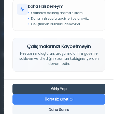
kütüphane ve meta katalog.
Daha Hızlı Deneyim
Optimize edilmiş arama sistemi.
Daha hızlı sayfa geçişleri ve arayüz.
Entertech Ofis: 322 İstanbul Ün. Avcılar Kampüsü Avcılar,
34320 İstanbul
Geliştirilmiş kullanıcı deneyimi.
bilgi@osmanlica.com
Çalışmalarınızı Kaybetmeyin
Hesabınızı oluşturun, araştırmalarınızı güvenle
Projelerimiz
saklayın ve dilediğiniz zaman kaldığınız yerden
devam edin.
Osmanlica.com
Aruz ve Hece Ölçüsü
Türkçe Metin Sıklık Analizi
Giriş Yap
Kazakça Metin Sıklık Analizi
Ücretsiz Kayıt Ol
Transkripsiyon Alfabesi Çevirisi
Daha Sonra
Tarihi Dokümanlarda Görüntü İyileştirilmesi