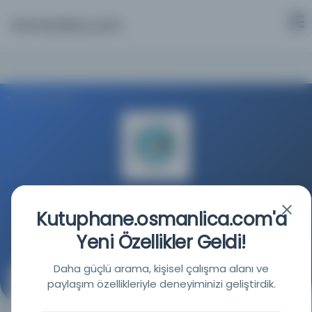
Osmanlica.com
Aramaya Dön
Milli Kütüphane
Kutuphane.osmanlica.com'a
Kaynağa git
Yeni Özellikler Geldi!
Daha güçlü arama, kişisel çalışma alanı ve
paylaşım özellikleriyle deneyiminizi geliştirdik.
Metod-i Feraz: üç ayda Türklerin Fransızca ve
ecnebilerin Türkçe alışmaları usûlü = Methode Feraz:
pour apprandre la langue Turque et la Française dans