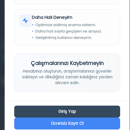
basma eserleri, arşiv belgelerini, süreli yayınları ve görsel
materyalleri bir araya getiren kapsamlı bir dijital
Daha Hızlı Deneyim
Optimize edilmiş arama sistemi.
kütüphane ve meta katalog.
Daha hızlı sayfa geçişleri ve arayüz.
Geliştirilmiş kullanıcı deneyimi.
Entertech Ofis: 322 İstanbul Ün. Avcılar Kampüsü Avcılar,
34320 İstanbul
bilgi@osmanlica.com
Çalışmalarınızı Kaybetmeyin
Hesabınızı oluşturun, araştırmalarınızı güvenle
saklayın ve dilediğiniz zaman kaldığınız yerden
Projelerimiz
devam edin.
Osmanlica.com
Aruz ve Hece Ölçüsü
Giriş Yap
Türkçe Metin Sıklık Analizi
Ücretsiz Kayıt Ol
Kazakça Metin Sıklık Analizi