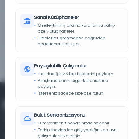
Yazmalar Koleksiyonu
Sanal Kütüphaneler
TARIH
13411925
Özelleştirilmiş arama kurallarına sahip
NOTLAR
özel kütüphaneler.
Eseri görmek veya dijital kopyasını almak için
Türkiye Yazma Eserler Kurumu Başkanlığı Ankara
Filtrelerle uğraşmadan doğrudan
Bölge Müdürlüğüne başvurunuz.
hedeflenen sonuçlar.
ID
6708
Paylaşılabilir Çalışmalar
YER NUMARASI
EHT 1949 A 938
Hazırladığınız Kitap Listelerini paylaşın.
Araştırmalarınızı diğer kullanıcılarla
paylaşın.
İsterseniz sadece size özel tutun.
Bulut Senkronizasyonu
Tüm verileriniz hesabınızda saklanır.
Farklı cihazlardan giriş yaptığınızda aynı
çalışmalarınıza erişin.
Farklı dönem, dil ve coğrafyalara ait tarihî yazma ve