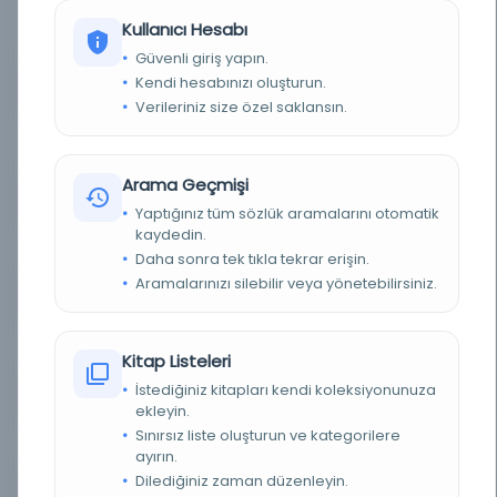
trois mois
Kullanıcı Hesabı
( )
Güvenli giriş yapın.
Kendi hesabınızı oluşturun.
YAZAR
Ali Feraz
Verileriniz size özel saklansın.
BASIM YERI
Dersaadet: Feraz Kütübhânesi sahibi Ali Feraz ve
biraderleri -
Arama Geçmişi
TÜR
Kitap
Yaptığınız tüm sözlük aramalarını otomatik
kaydedin.
DIL
fra,tur
Daha sonra tek tıkla tekrar erişin.
Aramalarınızı silebilir veya yönetebilirsiniz.
DIJITAL
Hayır
YAZMA
Hayır
Kitap Listeleri
İstediğiniz kitapları kendi koleksiyonunuza
KÜTÜPHANE
Milli Kütüphane
ekleyin.
Sınırsız liste oluşturun ve kategorilere
KAYIT NUMARASI
EHT_6708
ayırın.
Dilediğiniz zaman düzenleyin.
LOKASYON
Milli Kütüphane-Ankara/Milli Kütüphane