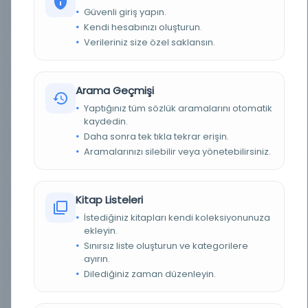
Güvenli giriş yapın.
YAZAR
Simiande, François
Kendi hesabınızı oluşturun.
Verileriniz size özel saklansın.
BASIM YERI
İstanbul:: Âmedi Matbaası -
TÜR
Kitap
Arama Geçmişi
Yaptığınız tüm sözlük aramalarını otomatik
DIL
fra,tur
kaydedin.
Daha sonra tek tıkla tekrar erişin.
DIJITAL
Hayır
Aramalarınızı silebilir veya yönetebilirsiniz.
YAZMA
Hayır
Kitap Listeleri
KÜTÜPHANE
Milli Kütüphane
İstediğiniz kitapları kendi koleksiyonunuza
ekleyin.
KAYIT NUMARASI
EHT_14959
Sınırsız liste oluşturun ve kategorilere
ayırın.
LOKASYON
Milli Kütüphane-Ankara/Milli Kütüphane
Yazmalar Koleksiyonu
Dilediğiniz zaman düzenleyin.
TARIH
1928