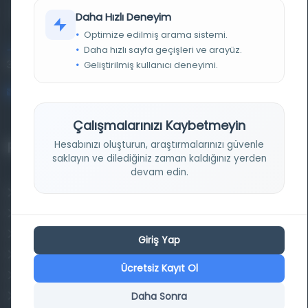
kütüphane ve meta katalog.
Daha Hızlı Deneyim
Optimize edilmiş arama sistemi.
Daha hızlı sayfa geçişleri ve arayüz.
Entertech Ofis: 322 İstanbul Ün. Avcılar Kampüsü Avcılar,
34320 İstanbul
Geliştirilmiş kullanıcı deneyimi.
bilgi@osmanlica.com
Çalışmalarınızı Kaybetmeyin
Hesabınızı oluşturun, araştırmalarınızı güvenle
Projelerimiz
saklayın ve dilediğiniz zaman kaldığınız yerden
devam edin.
Osmanlica.com
Aruz ve Hece Ölçüsü
Türkçe Metin Sıklık Analizi
Giriş Yap
Kazakça Metin Sıklık Analizi
Ücretsiz Kayıt Ol
Transkripsiyon Alfabesi Çevirisi
Daha Sonra
Tarihi Dokümanlarda Görüntü İyileştirilmesi