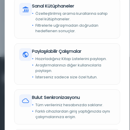
Sanal Kütüphaneler
NOTLAR
Eseri görmek veya dijital kopyasını almak için
Türkiye Yazma Eserler Kurumu Başkanlığı Ankara
Özelleştirilmiş arama kurallarına sahip
Bölge Müdürlüğüne başvurunuz.
özel kütüphaneler.
Filtrelerle uğraşmadan doğrudan
ID
14959
hedeflenen sonuçlar.
YER NUMARASI
EHT 1957 A 135
Paylaşılabilir Çalışmalar
Hazırladığınız Kitap Listelerini paylaşın.
Araştırmalarınızı diğer kullanıcılarla
paylaşın.
İsterseniz sadece size özel tutun.
Bulut Senkronizasyonu
Tüm verileriniz hesabınızda saklanır.
Farklı dönem, dil ve coğrafyalara ait tarihî yazma ve
Farklı cihazlardan giriş yaptığınızda aynı
çalışmalarınıza erişin.
basma eserleri, arşiv belgelerini, süreli yayınları ve görsel
materyalleri bir araya getiren kapsamlı bir dijital