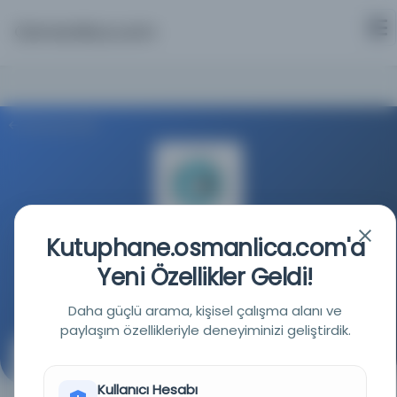
Osmanlica.com
Aramaya Dön
Kutuphane.osmanlica.com'a
Milli Kütüphane
Yeni Özellikler Geldi!
Kaynağa git
Daha güçlü arama, kişisel çalışma alanı ve
paylaşım özellikleriyle deneyiminizi geliştirdik.
İstatistik ve tecrübe
( )
Kullanıcı Hesabı