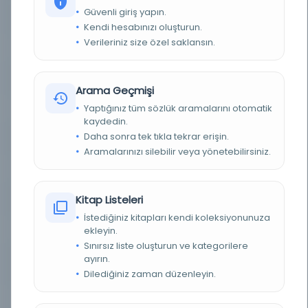
Güvenli giriş yapın.
YAZAR
İbrahim Nami
Kendi hesabınızı oluşturun.
Verileriniz size özel saklansın.
BASIM YERI
İstanbul: Hüsn-i Tabiat Matbaası -
TÜR
Kitap
Arama Geçmişi
Yaptığınız tüm sözlük aramalarını otomatik
DIL
fra,tur
kaydedin.
Daha sonra tek tıkla tekrar erişin.
DIJITAL
Hayır
Aramalarınızı silebilir veya yönetebilirsiniz.
YAZMA
Hayır
Kitap Listeleri
KÜTÜPHANE
Milli Kütüphane
İstediğiniz kitapları kendi koleksiyonunuza
ekleyin.
KAYIT NUMARASI
EHT_44824
Sınırsız liste oluşturun ve kategorilere
ayırın.
LOKASYON
Milli Kütüphane-Ankara/Milli Kütüphane
Yazmalar Koleksiyonu
Dilediğiniz zaman düzenleyin.
TARIH
1341 R [1925 M].