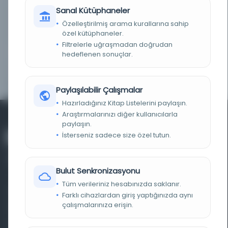
Sanal Kütüphaneler
NOTLAR
Eseri görmek veya dijital kopyasını almak için
Türkiye Yazma Eserler Kurumu Başkanlığı Ankara
Özelleştirilmiş arama kurallarına sahip
Bölge Müdürlüğüne başvurunuz.
özel kütüphaneler.
Filtrelerle uğraşmadan doğrudan
ID
44824
hedeflenen sonuçlar.
YER NUMARASI
06 Mil EHT A 11797
Paylaşılabilir Çalışmalar
Hazırladığınız Kitap Listelerini paylaşın.
Araştırmalarınızı diğer kullanıcılarla
paylaşın.
İsterseniz sadece size özel tutun.
Bulut Senkronizasyonu
Tüm verileriniz hesabınızda saklanır.
Farklı dönem, dil ve coğrafyalara ait tarihî yazma ve
Farklı cihazlardan giriş yaptığınızda aynı
çalışmalarınıza erişin.
basma eserleri, arşiv belgelerini, süreli yayınları ve görsel
materyalleri bir araya getiren kapsamlı bir dijital