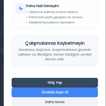
kütüphane ve meta katalog.
Daha Hızlı Deneyim
Optimize edilmiş arama sistemi.
Daha hızlı sayfa geçişleri ve arayüz.
Entertech Ofis: 322 İstanbul Ün. Avcılar Kampüsü Avcılar,
34320 İstanbul
Geliştirilmiş kullanıcı deneyimi.
bilgi@osmanlica.com
Çalışmalarınızı Kaybetmeyin
Hesabınızı oluşturun, araştırmalarınızı güvenle
Projelerimiz
saklayın ve dilediğiniz zaman kaldığınız yerden
devam edin.
Osmanlica.com
Aruz ve Hece Ölçüsü
Türkçe Metin Sıklık Analizi
Giriş Yap
Kazakça Metin Sıklık Analizi
Ücretsiz Kayıt Ol
Transkripsiyon Alfabesi Çevirisi
Daha Sonra
Tarihi Dokümanlarda Görüntü İyileştirilmesi