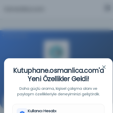
Osmanlica.com
Aramaya Dön
Kutuphane.osmanlica.com'a
Milli Kütüphane
Yeni Özellikler Geldi!
Kaynağa git
Daha güçlü arama, kişisel çalışma alanı ve
paylaşım özellikleriyle deneyiminizi geliştirdik.
Müfredât-ı tıbb-ı baytarî
( )
Kullanıcı Hesabı