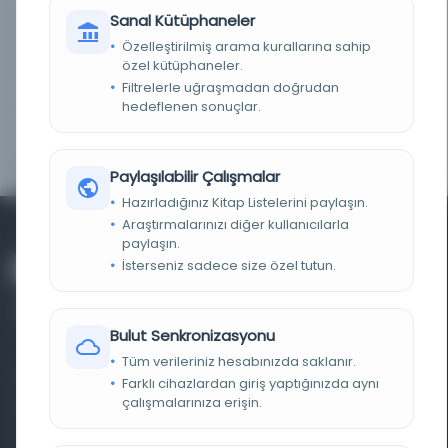
Sanal Kütüphaneler
NOTLAR
Eseri görmek veya dijital kopyasını almak için
Türkiye Yazma Eserler Kurumu Başkanlığı Ankara
Özelleştirilmiş arama kurallarına sahip
Bölge Müdürlüğüne başvurunuz.
özel kütüphaneler.
Filtrelerle uğraşmadan doğrudan
ID
25009
hedeflenen sonuçlar.
YER NUMARASI
EHT 1968 A 829
Paylaşılabilir Çalışmalar
Hazırladığınız Kitap Listelerini paylaşın.
Araştırmalarınızı diğer kullanıcılarla
paylaşın.
İsterseniz sadece size özel tutun.
Bulut Senkronizasyonu
Tüm verileriniz hesabınızda saklanır.
Farklı dönem, dil ve coğrafyalara ait tarihî yazma ve
Farklı cihazlardan giriş yaptığınızda aynı
çalışmalarınıza erişin.
basma eserleri, arşiv belgelerini, süreli yayınları ve görsel
materyalleri bir araya getiren kapsamlı bir dijital