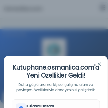
Osmanlica.com
Aramaya Dön
Kutuphane.osmanlica.com'a
Milli Kütüphane
Yeni Özellikler Geldi!
Kaynağa git
Daha güçlü arama, kişisel çalışma alanı ve
paylaşım özellikleriyle deneyiminizi geliştirdik.
Mükaleme-i sıbyan
( )
Kullanıcı Hesabı