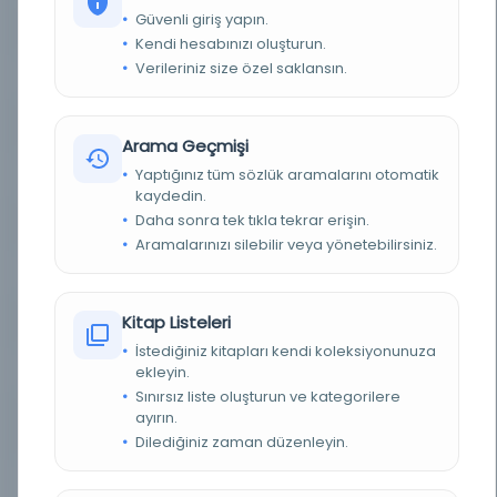
Güvenli giriş yapın.
YAZAR
Ollendorff, Heinrich Godefroy
Kendi hesabınızı oluşturun.
Verileriniz size özel saklansın.
BASIM YERI
İstanbul: Ceridehane Matbaası -
TÜR
Kitap
Arama Geçmişi
Yaptığınız tüm sözlük aramalarını otomatik
DIL
fra,tur
kaydedin.
Daha sonra tek tıkla tekrar erişin.
DIJITAL
Hayır
Aramalarınızı silebilir veya yönetebilirsiniz.
YAZMA
Hayır
Kitap Listeleri
KÜTÜPHANE
Milli Kütüphane
İstediğiniz kitapları kendi koleksiyonunuza
ekleyin.
KAYIT NUMARASI
EHT_25009
Sınırsız liste oluşturun ve kategorilere
ayırın.
LOKASYON
Milli Kütüphane-Ankara/Milli Kütüphane
Yazmalar Koleksiyonu
Dilediğiniz zaman düzenleyin.
TARIH
1290 H [1873 M].