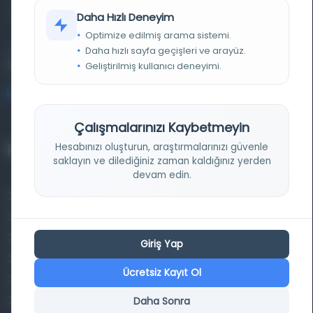
kütüphane ve meta katalog.
Daha Hızlı Deneyim
Optimize edilmiş arama sistemi.
Daha hızlı sayfa geçişleri ve arayüz.
Entertech Ofis: 322 İstanbul Ün. Avcılar Kampüsü Avcılar,
34320 İstanbul
Geliştirilmiş kullanıcı deneyimi.
bilgi@osmanlica.com
Çalışmalarınızı Kaybetmeyin
Hesabınızı oluşturun, araştırmalarınızı güvenle
Projelerimiz
saklayın ve dilediğiniz zaman kaldığınız yerden
devam edin.
Osmanlica.com
Aruz ve Hece Ölçüsü
Türkçe Metin Sıklık Analizi
Giriş Yap
Kazakça Metin Sıklık Analizi
Ücretsiz Kayıt Ol
Transkripsiyon Alfabesi Çevirisi
Daha Sonra
Tarihi Dokümanlarda Görüntü İyileştirilmesi