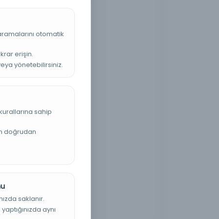
 aramalarını otomatik
krar erişin.
veya yönetebilirsiniz.
kurallarına sahip
an doğrudan
nu
nızda saklanır.
ş yaptığınızda aynı