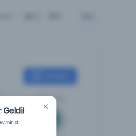
BETA
etişim
Giriş
TR
Kaynağa git
Milli Kütüphane
 Geldi!
eyiminizi