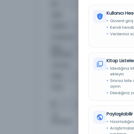
Dil
fra,tur
Kullanıcı Hes
Dijital
Hayır
Güvenli giriş
Yazma
Hayır
Kendi hesabı
Verileriniz s
Kütüphane:
Milli Kütüphane
Kayıt
EHT_60331
Numarası
Kitap Listeler
Lokasyon
Milli Kütüphane-Ankara/M
İstediğiniz 
ekleyin.
Tarih
1324 R [1908 M].
Sınırsız list
ayırın.
Notlar
Eseri görmek veya dijital 
Dilediğiniz 
Ankara Bölge Müdürlüğün
Id
60331
Paylaşılabili
Yer
06 Mil EHT A 27657
Numarası
Hazırladığını
Araştırmaları
paylaşın.