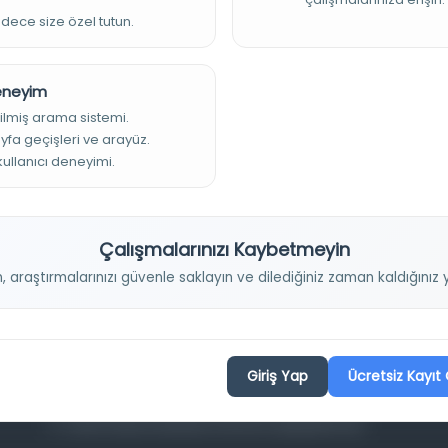
adece size özel tutun.
Deneyim
ilmiş arama sistemi.
ayfa geçişleri ve arayüz.
 kullanıcı deneyimi.
Projelerimiz
Çalışmalarınızı Kaybetmeyin
Osmanlica.com
n, araştırmalarınızı güvenle saklayın ve dilediğiniz zaman kaldığını
Aruz ve Hece Ölçüsü
Türkçe Metin Sıklık Analizi
Kazakça Metin Sıklık Analizi
Giriş Yap
Ücretsiz Kayıt 
Transkripsiyon Alfabesi Çevirisi
Tarihi Dokümanlarda Görüntü İyileştirilmesi