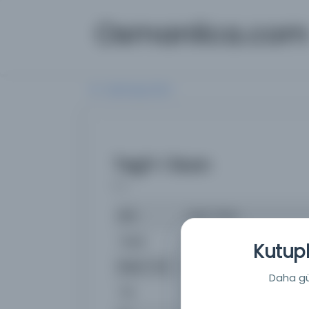
Osmanlica.co
Aramaya Dön
Teşil-i lisan
( )
İsim
Teşil-i lisan
Yazar
Wiesenthale, W.
Kutuph
Basım Yeri
İstanbul: Nişan Berberyan
Daha güç
Tür
Kitap