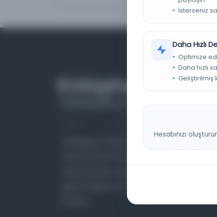
İsterseniz s
Daha Hızlı 
Optimize ed
Daha hızlı s
Geliştirilmiş
Hesabınızı oluşturu
Farklı dönem, dil ve coğrafyalara ait tarihî
yazma ve basma eserleri, arşiv belgelerini,
süreli yayınları ve görsel materyalleri bir araya
getiren kapsamlı bir dijital kütüphane ve meta
katalog.