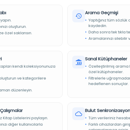
abı
Arama Geçmişi
 yapın.
Yaptığınız tüm sözlük
kaydedin.
nızı oluşturun.
Daha sonra tek tıkla te
ize özel saklansın.
Aramalarınızı silebilir 
i
Sanal Kütüphaneler
illi Kütüphane Yazmalar Koleksiyonu
kitapları kendi koleksiyonunuza
Özelleştirilmiş arama 
özel kütüphaneler.
e oluşturun ve kategorilere
Filtrelerle uğraşmad
hedeflenen sonuçlar.
kopyasını almak için Türkiye Yazma Eserler Kurumu Başkanlığı
zaman düzenleyin.
e başvurunuz.
r Çalışmalar
Bulut Senkronizasyo
z Kitap Listelerini paylaşın.
Tüm verileriniz hesabı
nızı diğer kullanıcılarla
Farklı cihazlardan giri
çalışmalarınıza erişin.