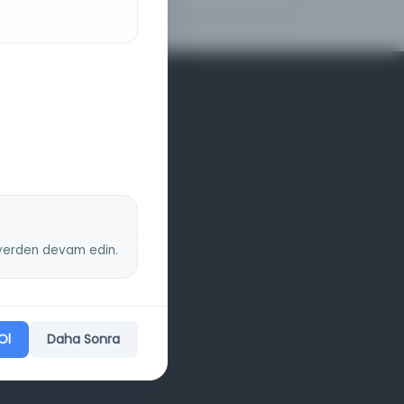
z yerden devam edin.
Ol
Daha Sonra