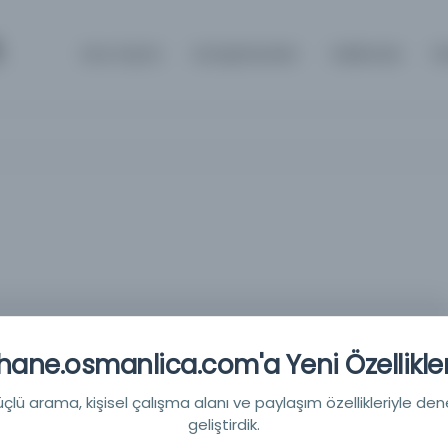
m
Ana Sayfa
Kütüphaneler
Hakkında
İl
ane.osmanlica.com'a Yeni Özellikler
 Matbaası -
lü arama, kişisel çalışma alanı ve paylaşım özellikleriyle den
geliştirdik.