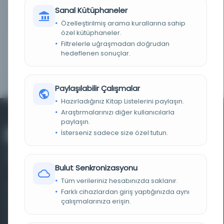
Sanal Kütüphaneler
NOTLAR
Eseri görmek veya dijital kopyasını almak için
Türkiye Yazma Eserler Kurumu Başkanlığı Ankara
Özelleştirilmiş arama kurallarına sahip
Bölge Müdürlüğüne başvurunuz.
özel kütüphaneler.
Filtrelerle uğraşmadan doğrudan
ID
16651
hedeflenen sonuçlar.
YER NUMARASI
EHT 1960 A 251
Paylaşılabilir Çalışmalar
Hazırladığınız Kitap Listelerini paylaşın.
Araştırmalarınızı diğer kullanıcılarla
paylaşın.
İsterseniz sadece size özel tutun.
Bulut Senkronizasyonu
Tüm verileriniz hesabınızda saklanır.
Farklı dönem, dil ve coğrafyalara ait tarihî yazma ve
Farklı cihazlardan giriş yaptığınızda aynı
çalışmalarınıza erişin.
basma eserleri, arşiv belgelerini, süreli yayınları ve görsel
materyalleri bir araya getiren kapsamlı bir dijital