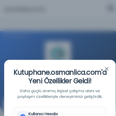
Osmanlica.com
Aramaya Dön
Kutuphane.osmanlica.com'a
Milli Kütüphane
Yeni Özellikler Geldi!
Kaynağa git
Daha güçlü arama, kişisel çalışma alanı ve
paylaşım özellikleriyle deneyiminizi geliştirdik.
Kleopatra
( )
Kullanıcı Hesabı