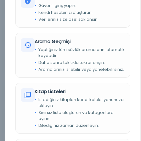
Güvenli giriş yapın.
YAZAR
Girardin, Emil de
Kendi hesabınızı oluşturun.
Verileriniz size özel saklansın.
BASIM YERI
İstanbul: Kırk Anbar Matbaası -
TÜR
Kitap
Arama Geçmişi
Yaptığınız tüm sözlük aramalarını otomatik
DIL
fra,tur
kaydedin.
Daha sonra tek tıkla tekrar erişin.
DIJITAL
Hayır
Aramalarınızı silebilir veya yönetebilirsiniz.
YAZMA
Hayır
Kitap Listeleri
KÜTÜPHANE
Milli Kütüphane
İstediğiniz kitapları kendi koleksiyonunuza
ekleyin.
KAYIT NUMARASI
EHT_16651
Sınırsız liste oluşturun ve kategorilere
ayırın.
LOKASYON
Milli Kütüphane-Ankara/Milli Kütüphane
Yazmalar Koleksiyonu
Dilediğiniz zaman düzenleyin.
TARIH
1292 H 1875 M