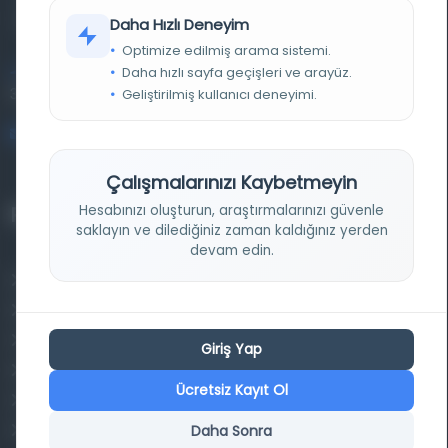
kütüphane ve meta katalog.
Daha Hızlı Deneyim
Optimize edilmiş arama sistemi.
Daha hızlı sayfa geçişleri ve arayüz.
Entertech Ofis: 322 İstanbul Ün. Avcılar Kampüsü Avcılar,
34320 İstanbul
Geliştirilmiş kullanıcı deneyimi.
bilgi@osmanlica.com
Çalışmalarınızı Kaybetmeyin
Hesabınızı oluşturun, araştırmalarınızı güvenle
Projelerimiz
saklayın ve dilediğiniz zaman kaldığınız yerden
devam edin.
Osmanlica.com
Aruz ve Hece Ölçüsü
Türkçe Metin Sıklık Analizi
Giriş Yap
Kazakça Metin Sıklık Analizi
Ücretsiz Kayıt Ol
Transkripsiyon Alfabesi Çevirisi
Daha Sonra
Tarihi Dokümanlarda Görüntü İyileştirilmesi