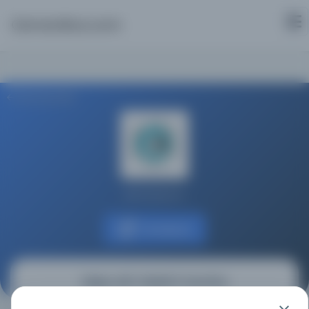
Osmanlica.com
Aramaya Dön
Milli Kütüphane
Kaynağa git
Hâşiye alâ'r-Risâleti'l-Hanefîye
( )