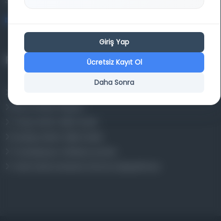
34320 İstanbul
bilgi@osmanlica.com
Giriş Yap
Projelerimiz
Ücretsiz Kayıt Ol
Daha Sonra
Osmanlica.com
Aruz ve Hece Ölçüsü
Türkçe Metin Sıklık Analizi
Kazakça Metin Sıklık Analizi
Transkripsiyon Alfabesi Çevirisi
Tarihi Dokümanlarda Görüntü İyileştirilmesi