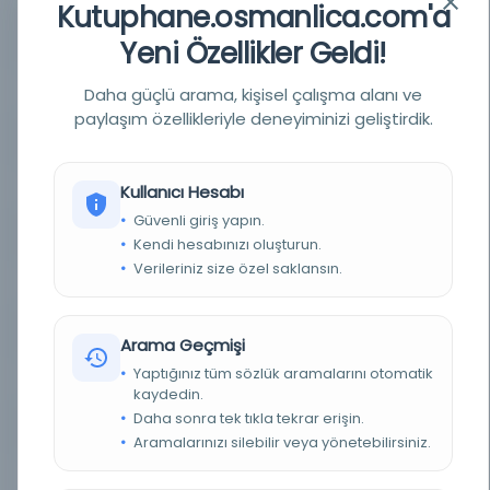
Kutuphane.osmanlica.com'a
YAZAR
Tâc es-Sa'îdî Mîr Ebî'l-Feth Muhammed b. Emîn
Yeni Özellikler Geldi!
el-Erdebîlî (öl. 875/1470 civarı)
BASIM YERI
Daha güçlü arama, kişisel çalışma alanı ve
- Diyarbakır İl Halk Kütüphanesi
paylaşım özellikleriyle deneyiminizi geliştirdik.
KONU
Mantık
TÜR
Kitap
Kullanıcı Hesabı
Güvenli giriş yapın.
DIL
Belirlenmemiş dil
Kendi hesabınızı oluşturun.
Verileriniz size özel saklansın.
DIJITAL
Hayır
YAZMA
Evet
Arama Geçmişi
Yaptığınız tüm sözlük aramalarını otomatik
FIZIKSEL BOYUTLAR
250x145-173x73 mm.
kaydedin.
Daha sonra tek tıkla tekrar erişin.
KÜTÜPHANE
Milli Kütüphane
Aramalarınızı silebilir veya yönetebilirsiniz.
KAYIT NUMARASI
CATALOG_219869