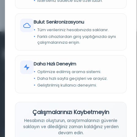
İsterseniz sadece size özel tutun.
KAĞIT TÜRÜ
Krem rengi balık filigranlı
DIL
Arapça
Bulut Senkronizasyonu
Tüm verileriniz hesabınızda saklanır.
Farklı cihazlardan giriş yaptığınızda aynı
çalışmalarınıza erişin.
Daha Hızlı Deneyim
Optimize edilmiş arama sistemi.
Daha hızlı sayfa geçişleri ve arayüz.
Geliştirilmiş kullanıcı deneyimi.
Farklı dönem, dil ve coğrafyalara ait tarihî yazma ve
basma eserleri, arşiv belgelerini, süreli yayınları ve görsel
materyalleri bir araya getiren kapsamlı bir dijital
Çalışmalarınızı Kaybetmeyin
kütüphane ve meta katalog.
Hesabınızı oluşturun, araştırmalarınızı güvenle
saklayın ve dilediğiniz zaman kaldığınız yerden
Entertech Ofis: 322 İstanbul Ün. Avcılar Kampüsü Avcılar,
devam edin.