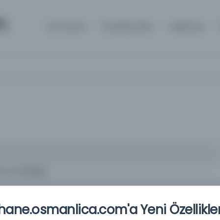
m
Ana Sayfa
Kütüphaneler
Hakkında
(öl. 1217/1802)
ane.osmanlica.com'a Yeni Özellikler