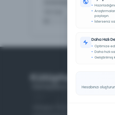
Yer Numarası
Siyeri Muham
Hazırladığını
Araştırmaları
Satır Sayısı
19
paylaşın.
Dil
Türkçe
İsterseniz s
Daha Hızlı 
Optimize ed
Daha hızlı s
Geliştirilmiş
Hesabınızı oluşturu
Farklı dönem, dil ve coğrafyalara ait tarihî