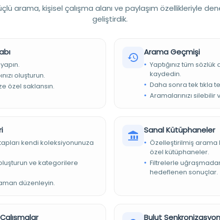
ebiyatı
lü arama, kişisel çalışma alanı ve paylaşım özellikleriyle den
geliştirdik.
 dil
abı
Arama Geçmişi
 yapın.
Yaptığınız tüm sözlük
kaydedin.
nızı oluşturun.
Daha sonra tek tıkla te
ize özel saklansın.
Aramalarınızı silebilir 
i
Sanal Kütüphaneler
ne
kitapları kendi koleksiyonunuza
Özelleştirilmiş arama 
7051
özel kütüphaneler.
e oluşturun ve kategorilere
Filtrelerle uğraşmad
ısır Milli Kütüphanesi Türkçe Yazmaları
hedeflenen sonuçlar.
zaman düzenleyin.
r Çalışmalar
Bulut Senkronizasyo