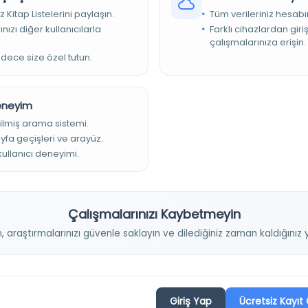
mediye Türkî Talat 32
z Kitap Listelerini paylaşın.
Tüm verileriniz hesabı
nızı diğer kullanıcılarla
Farklı cihazlardan giri
çalışmalarınıza erişin.
adece size özel tutun.
Deneyim
ilmiş arama sistemi.
ayfa geçişleri ve arayüz.
 kullanıcı deneyimi.
Projelerimiz
Çalışmalarınızı Kaybetmeyin
n, araştırmalarınızı güvenle saklayın ve dilediğiniz zaman kaldığını
Osmanlica.com
Aruz ve Hece Ölçüsü
Giriş Yap
Ücretsiz Kayıt 