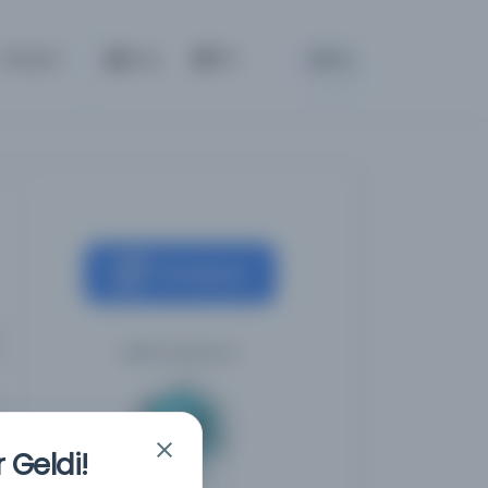
BETA
İletişim
Giriş
TR
Kaynağa git
Milli Kütüphane
 Geldi!