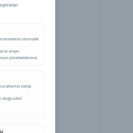
eyiminizi
 aramalarını otomatik
krar erişin.
veya yönetebilirsiniz.
kurallarına sahip
an doğrudan
nu