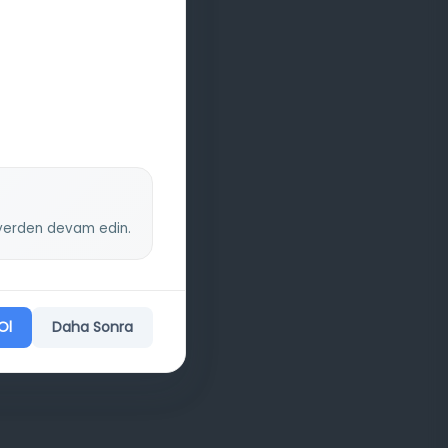
z yerden devam edin.
Ol
Daha Sonra