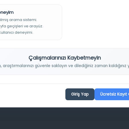
Deneyim
ilmiş arama sistemi.
Projelerimiz
ayfa geçişleri ve arayüz.
 kullanıcı deneyimi.
Osmanlica.com
Çalışmalarınızı Kaybetmeyin
Aruz ve Hece Ölçüsü
n, araştırmalarınızı güvenle saklayın ve dilediğiniz zaman kaldığını
Türkçe Metin Sıklık Analizi
Kazakça Metin Sıklık Analizi
Transkripsiyon Alfabesi Çevirisi
Tarihi Dokümanlarda Görüntü İyileştirilmesi
Giriş Yap
Ücretsiz Kayıt 