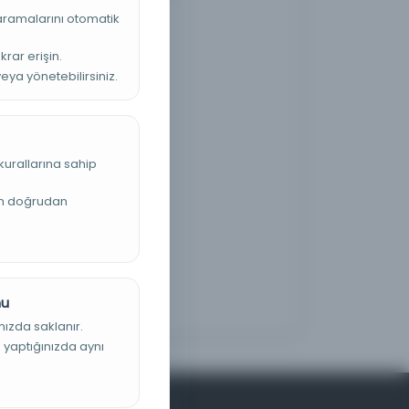
 aramalarını otomatik
krar erişin.
veya yönetebilirsiniz.
kurallarına sahip
an doğrudan
nu
nızda saklanır.
ş yaptığınızda aynı