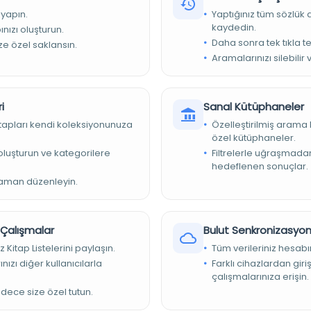
 yapın.
Yaptığınız tüm sözlük
kaydedin.
nızı oluşturun.
Daha sonra tek tıkla te
ize özel saklansın.
Aramalarınızı silebilir 
i
Sanal Kütüphaneler
9
kitapları kendi koleksiyonunuza
Özelleştirilmiş arama 
e Milli Kütüphanesi Türkçe Yazmaları
özel kütüphaneler.
e oluşturun ve kategorilere
Filtrelerle uğraşmad
kadar olan dönemi kapsamaktadır. Flügel. 1128
hedeflenen sonuçlar.
zaman düzenleyin.
r Çalışmalar
Bulut Senkronizasyo
z Kitap Listelerini paylaşın.
Tüm verileriniz hesabı
nızı diğer kullanıcılarla
Farklı cihazlardan giri
çalışmalarınıza erişin.
adece size özel tutun.