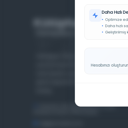
Daha Hızlı 
Optimize ed
Daha hızlı s
Geliştirilmiş
Farklı dönem, dil ve coğrafyalara ait tarihî
yazma ve basma eserleri, arşiv belgelerini,
Hesabınızı oluşturu
süreli yayınları ve görsel materyalleri bir araya
getiren kapsamlı bir dijital kütüphane ve meta
katalog.
Entertech Ofis: 322 İstanbul Ün. Avcılar
Kampüsü Avcılar, 34320 İstanbul
bilgi@osmanlica.com