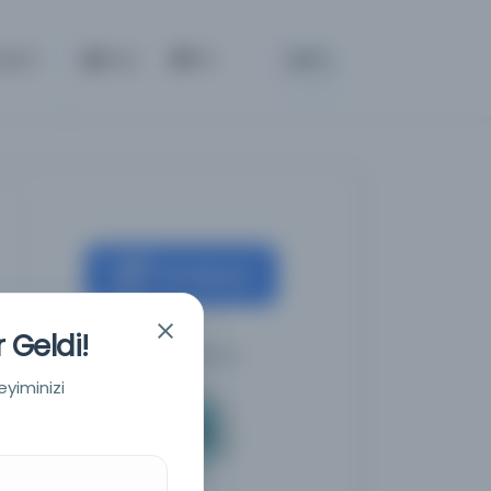
BETA
tişim
Giriş
TR
Kaynağa git
 Geldi!
Milli Kütüphane
eyiminizi