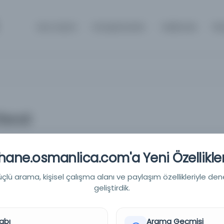
Ana Sayfa
Kütüphaneler
Hakkında
İle
fendi
ane.osmanlica.com'a Yeni Özellikler
dib Efendi
lü arama, kişisel çalışma alanı ve paylaşım özellikleriyle den
geliştirdik.
abı
Arama Geçmişi