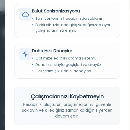
Bulut Senkronizasyonu
Tüm verileriniz hesabınızda saklanır.
Farklı cihazlardan giriş yaptığınızda aynı
çalışmalarınıza erişin.
Daha Hızlı Deneyim
Optimize edilmiş arama sistemi.
Farklı dönem, dil ve coğrafyalara ait tarihî yazma ve
Daha hızlı sayfa geçişleri ve arayüz.
Geliştirilmiş kullanıcı deneyimi.
basma eserleri, arşiv belgelerini, süreli yayınları ve görsel
materyalleri bir araya getiren kapsamlı bir dijital
kütüphane ve meta katalog.
Çalışmalarınızı Kaybetmeyin
Hesabınızı oluşturun, araştırmalarınızı güvenle
Entertech Ofis: 322 İstanbul Ün. Avcılar Kampüsü Avcılar,
saklayın ve dilediğiniz zaman kaldığınız yerden
34320 İstanbul
devam edin.
bilgi@osmanlica.com