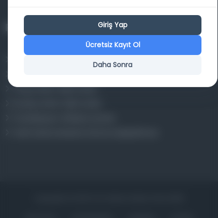
Giriş Yap
Projelerimiz
Ücretsiz Kayıt Ol
Osmanlica.com
Daha Sonra
Aruz ve Hece Ölçüsü
Türkçe Metin Sıklık Analizi
Kazakça Metin Sıklık Analizi
Transkripsiyon Alfabesi Çevirisi
Tarihi Dokümanlarda Görüntü İyileştirilmesi
Copyrights © 2026 Tüm Hakları Saklıdır. Mina ARGE