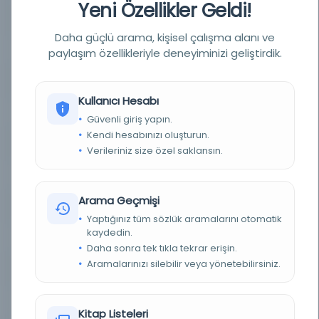
Yeni Özellikler Geldi!
YAZAR
Ali Şir Nevâyi (844-906/1441-1501)
Daha güçlü arama, kişisel çalışma alanı ve
YAZAR ORIJINAL
علي شير نوائي
paylaşım özellikleriyle deneyiminizi geliştirdik.
BASIM YERI
- İstanbul Kütüphaneleri
Kullanıcı Hesabı
KONU
Türk Dili ve Edebiyatı
Güvenli giriş yapın.
Kendi hesabınızı oluşturun.
TÜR
Kitap
Verileriniz size özel saklansın.
DIL
Belirlenmemiş dil
Arama Geçmişi
DIJITAL
Hayır
Yaptığınız tüm sözlük aramalarını otomatik
kaydedin.
YAZMA
Evet
Daha sonra tek tıkla tekrar erişin.
Aramalarınızı silebilir veya yönetebilirsiniz.
FIZIKSEL BOYUTLAR
424x264 mm.
KÜTÜPHANE
Milli Kütüphane
Kitap Listeleri