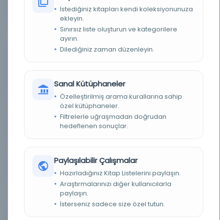
İstediğiniz kitapları kendi koleksiyonunuza
KAYIT NUMARASI
CATALOG_300370
ekleyin.
Sınırsız liste oluşturun ve kategorilere
LOKASYON
İstanbul Kütüphaneleri/İstanbul
Kütüphanelerinde bulunan Türkçe Hamseler
ayırın.
Dilediğiniz zaman düzenleyin.
NOTLAR
3-53'de Hayretü'l-ebrâr, 167-239'da Ferhad ve
Şirin, 119-164'de Leyla ve Mecnun, 55-116'da
Behram Şâh, 336-351'de Mehmed adında birinin
lugata dair bir risalesi vardır. Sözbaşları
Sanal Kütüphaneler
kırmızıdır. Yeşil bez kaplı bir cilt içerisindedir.
Özelleştirilmiş arama kurallarına sahip
özel kütüphaneler.
YER NUMARASI
İstanbul Üniversitesi Ktb. No. 545/1
Filtrelerle uğraşmadan doğrudan
hedeflenen sonuçlar.
YAPRAK SAYISI
243-344
SATIR SAYISI
21
Paylaşılabilir Çalışmalar
YAZI TÜRÜ
Talik
Hazırladığınız Kitap Listelerini paylaşın.
Araştırmalarınızı diğer kullanıcılarla
KAĞIT TÜRÜ
Abadî taklidi
paylaşın.
İsterseniz sadece size özel tutun.
DIL
Türkçe